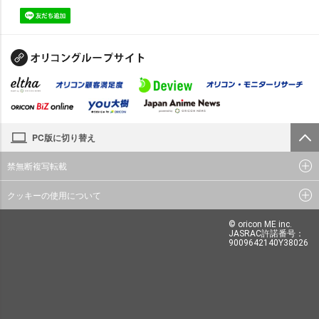
PC版に切り替え
禁無断複写転載
クッキーの使用について
© oricon ME inc.
JASRAC許諾番号：
9009642140Y38026