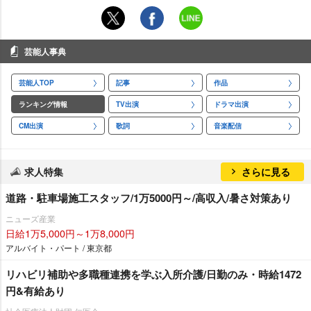
芸能人事典
芸能人TOP
記事
作品
ランキング情報
TV出演
ドラマ出演
CM出演
歌詞
音楽配信
求人特集
さらに見る
道路・駐車場施工スタッフ/1万5000円～/高収入/暑さ対策あり
ニューズ産業
日給1万5,000円～1万8,000円
アルバイト・パート / 東京都
リハビリ補助や多職種連携を学ぶ入所介護/日勤のみ・時給1472
円&有給あり