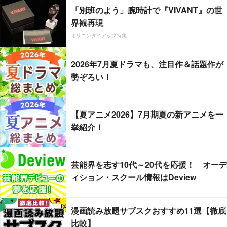
「別班のよう」腕時計で『VIVANT』の世
界観再現
オリコンタイアップ特集
2026年7月夏ドラマも、注目作＆話題作が
勢ぞろい！
【夏アニメ2026】7月期夏の新アニメを一
挙紹介！
芸能界を志す10代～20代を応援！ オーデ
ィション・スクール情報はDeview
漫画読み放題サブスクおすすめ11選【徹底
比較】