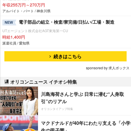
年収255万円～270万円
アルバイト・パート / 神奈川県
電子部品の組立・検査/寮完備/日払い/工場・製造
NEW
UTエージェント株式会社AGT東海第一CU
時給1,400円
派遣社員 / 愛知県
続きはこちら
sponsored by 求人ボックス
オリコンニュース イチオシ特集
川島海荷さんと学ぶ 日常に潜む“人身取
引”のリアル
オリコンタイアップ特集
マクドナルドが40年にわたり支える「小学
生の甲子園」