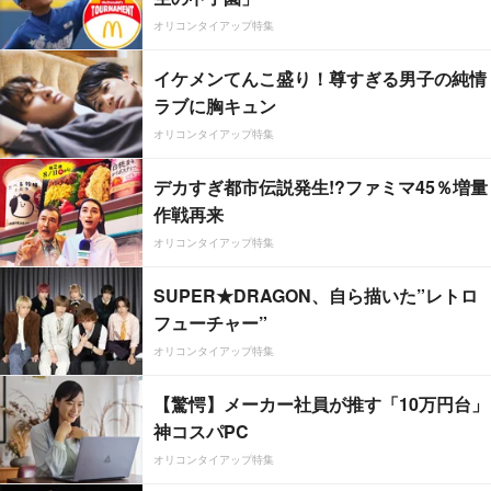
オリコンタイアップ特集
イケメンてんこ盛り！尊すぎる男子の純情
ラブに胸キュン
オリコンタイアップ特集
デカすぎ都市伝説発生!?ファミマ45％増量
作戦再来
オリコンタイアップ特集
SUPER★DRAGON、自ら描いた”レトロ
フューチャー”
オリコンタイアップ特集
【驚愕】メーカー社員が推す「10万円台」
神コスパPC
オリコンタイアップ特集