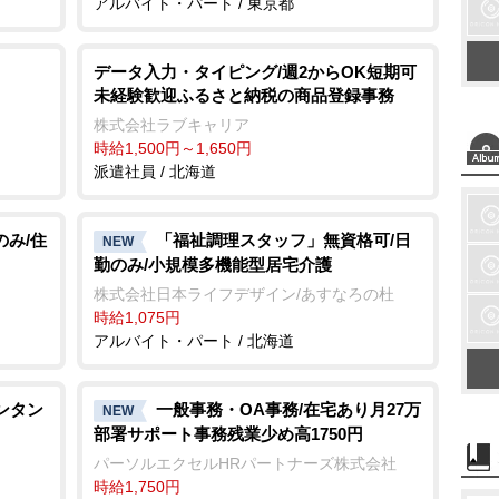
アルバイト・パート / 東京都
データ入力・タイピング/週2からOK短期可
未経験歓迎ふるさと納税の商品登録事務
株式会社ラブキャリア
時給1,500円～1,650円
派遣社員 / 北海道
のみ/住
「福祉調理スタッフ」無資格可/日
NEW
勤のみ/小規模多機能型居宅介護
株式会社日本ライフデザイン/あすなろの杜
時給1,075円
アルバイト・パート / 北海道
ンタン
一般事務・OA事務/在宅あり月27万
NEW
部署サポート事務残業少め高1750円
パーソルエクセルHRパートナーズ株式会社
時給1,750円