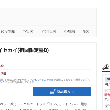
キング情報
TV出演
ドラマ出演
CM出演
歌詞
セカイ(初回限定盤B)
1
位
19
週
N
大樹
および法人向けサービス・
ORICON BiZ online
で公開しております週間シングル
のランクイン回数を掲載しています。
可
株
商品購入
時給
アル
:LIVE」に続くシングルで、ドラマ「知ってるワイフ」の主題歌。
デ