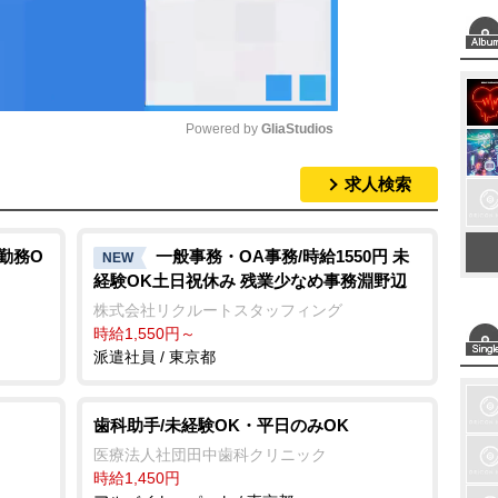
Powered by 
GliaStudios
求人検索
M
u
t
勤務O
一般事務・OA事務/時給1550円 未
NEW
経験OK土日祝休み 残業少なめ事務淵野辺
e
株式会社リクルートスタッフィング
時給1,550円～
派遣社員 / 東京都
歯科助手/未経験OK・平日のみOK
医療法人社団田中歯科クリニック
時給1,450円