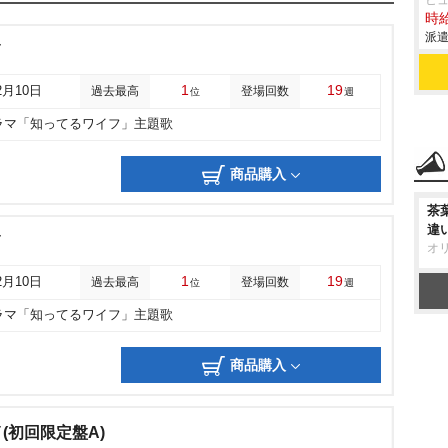
ヒ
時給
派遣
イ
1
19
2月10日
過去最高
登場回数
位
週
ラマ「知ってるワイフ」主題歌
商品購入
茶
違
イ
オ
1
19
2月10日
過去最高
登場回数
位
週
ラマ「知ってるワイフ」主題歌
商品購入
(初回限定盤A)