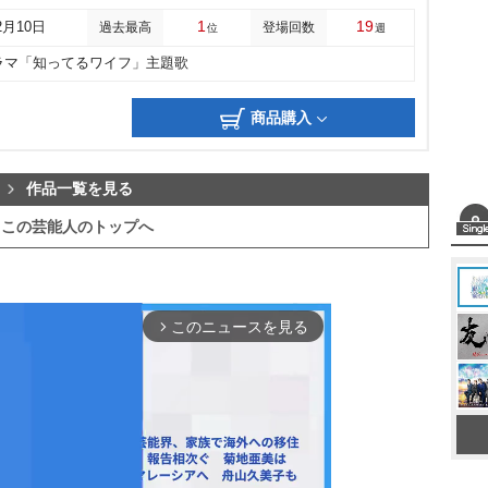
1
19
2月10日
過去最高
登場回数
位
週
ラマ「知ってるワイフ」主題歌
商品購入
作品一覧を見る
この芸能人のトップへ
このニュースを見る
arrow_forward_ios