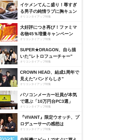
イケメンてんこ盛り！尊すぎ
る男子の純情ラブに胸キュン
オリコンタイアップ特集
大好評につき再び！ファミマ
名物45％増量キャンペーン
オリコンタイアップ特集
SUPER★DRAGON、自ら描
いた”レトロフューチャー”
オリコンタイアップ特集
CROWN HEAD、結成1周年で
見えた”バンドらしさ”
オリコンタイアップ特集
パソコンメーカー社員が本気
で選ぶ「10万円台PC3選」
オリコンタイアップ特集
『VIVANT』限定ウオッチ、プ
ロデューサーの感想は
オリコンタイアップ特集
自販機にピッ！ですぐに買え