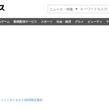
ニュース・特集
&ゲーム
動画配信サービス
スポーツ
社会・経済
グルメ
ビューティ
ラ
キミトミタイセカイ(初回限定盤B)