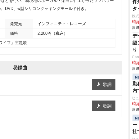
ンなどを行い、新境地のボーカル・楽曲に仕上がったラブバラー
件
タ
r」を収録。DVD、∞型シリコンクッキングモールド付き。
株
時給
発売元
インフィニティ・レコーズ
派遣
価格
2,200円（税込）
デ
認
ワイフ」主題歌
り
Car
時給
収録曲
派遣
N
勤
歌詞
内
ヒ
時給
歌詞
派遣
N
ー
社