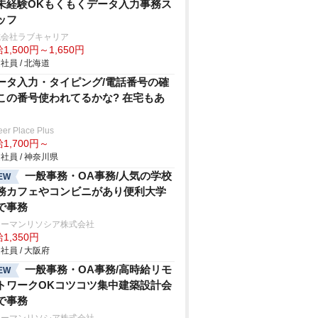
未経験OKもくもくデータ入力事務ス
ッフ
式会社ラブキャリア
1,500円～1,650円
社員 / 北海道
ータ入力・タイピング/電話番号の確
この番号使われてるかな? 在宅もあ
eer Place Plus
1,700円～
社員 / 神奈川県
一般事務・OA事務/人気の学校
EW
務カフェやコンビニがあり便利大学
で事務
ューマンリソシア株式会社
1,350円
社員 / 大阪府
一般事務・OA事務/高時給リモ
EW
トワークOKコツコツ集中建築設計会
で事務