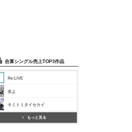
合算シングル売上TOP3作品
Re:LIVE
友よ
キミトミタイセカイ
もっと見る