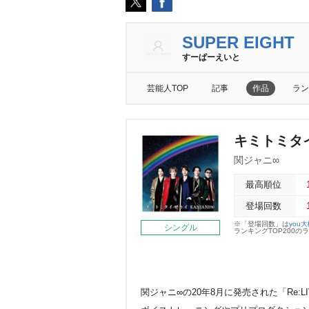
SUPER EIGHT
すーぱーえいと
芸能人TOP
記事
作品
ラン
キミトミタイ
関ジャニ∞
最高順位
登場回数
※「登場回数」は
you
シングル
ランキングTOP200
関ジャニ∞の20年8月に発売された「Re