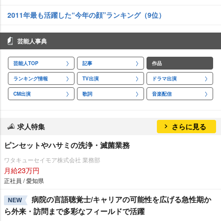
2011年最も活躍した“今年の顔”ランキング（9位）
芸能人事典
芸能人TOP
記事
作品
ランキング情報
TV出演
ドラマ出演
CM出演
歌詞
音楽配信
求人特集
さらに見る
ピンセットやハサミの洗浄・滅菌業務
ワタキューセイモア株式会社 業務部
月給23万円
正社員 / 愛知県
病院の言語聴覚士/キャリアの可能性を広げる急性期か
NEW
ら外来・訪問まで多彩なフィールドで活躍