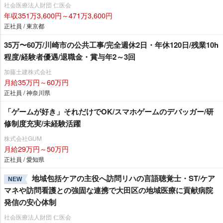
社会医療法人財団 仁医会
年収351万3,600円～471万3,600円
正社員 / 東京都
35万〜60万/川崎市の公共工事/完全週休2日・年休120日/残業10h
程度/経験者優遇/退職金・賞与年2～3回
加藤土建株式会社
月給35万円～60万円
正社員 / 神奈川県
「ゲームが好き」それだけでOK/スマホゲームのデバッガー/研
修制度充実/未経験活躍
株式会社GUM
月給29万円～50万円
正社員 / 愛知県
地域包括ケアの主役へ訪問リハの言語聴覚士・ST/ケア
NEW
マネや訪問看護との強固な連携で大田区の地域医療に貢献病院
発信の安心体制
社会医療法人財団 仁医会