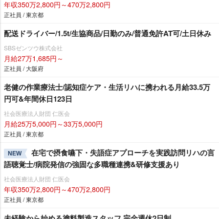
年収350万2,800円～470万2,800円
正社員 / 東京都
配送ドライバー/1.5t/生協商品/日勤のみ/普通免許AT可/土日休み
SBSゼンツウ株式会社
月給27万1,685円～
正社員 / 大阪府
老健の作業療法士/認知症ケア・生活リハに携われる月給33.5万
円可&年間休日123日
社会医療法人財団 仁医会
月給25万5,000円～33万5,000円
正社員 / 東京都
在宅で摂食嚥下・失語症アプローチを実践訪問リハの言
NEW
語聴覚士/病院発信の強固な多職種連携&研修支援あり
社会医療法人財団 仁医会
年収350万2,800円～470万2,800円
正社員 / 東京都
未経験から始める塗料製造スタッフ 完全週休2日制