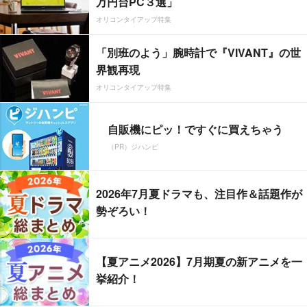
万円台PC３選」
オリコンタイアップ特集
「別班のよう」腕時計で『VIVANT』の世
界観再現
オリコンタイアップ特集
自販機にピッ！ですぐに買えちゃう
（PR）ジハンピ
2026年7月夏ドラマも、注目作＆話題作が
勢ぞろい！
【夏アニメ2026】7月期夏の新アニメを一
挙紹介！