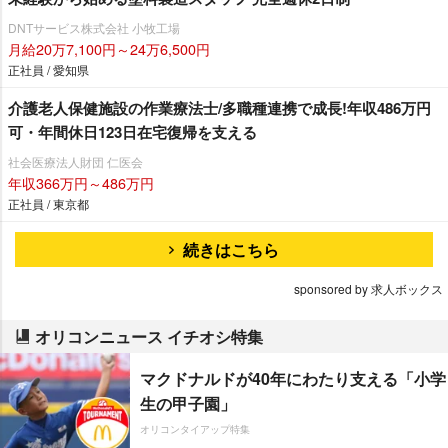
DNTサービス株式会社 小牧工場
月給20万7,100円～24万6,500円
正社員 / 愛知県
介護老人保健施設の作業療法士/多職種連携で成長!年収486万円
可・年間休日123日在宅復帰を支える
社会医療法人財団 仁医会
年収366万円～486万円
正社員 / 東京都
続きはこちら
sponsored by 求人ボックス
オリコンニュース イチオシ特集
マクドナルドが40年にわたり支える「小学
生の甲子園」
オリコンタイアップ特集