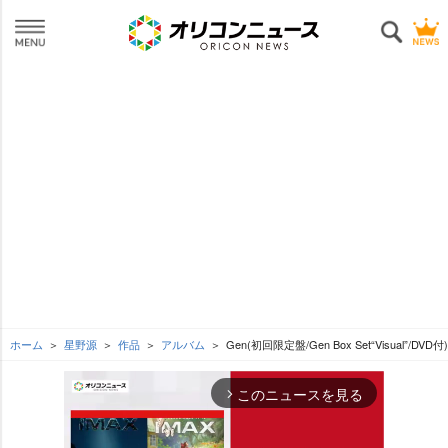
ホーム
星野源
作品
アルバム
Gen(初回限定盤/Gen Box Set“Visual”/DVD付)
このニュースを見る
arrow_forward_ios