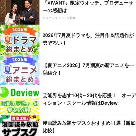
『VIVANT』限定ウオッチ、プロデューサ
ーの感想は
オリコンタイアップ特集
2026年7月夏ドラマも、注目作＆話題作が
勢ぞろい！
【夏アニメ2026】7月期夏の新アニメを一
挙紹介！
芸能界を志す10代～20代を応援！ オーデ
ィション・スクール情報はDeview
漫画読み放題サブスクおすすめ11選【徹底
比較】