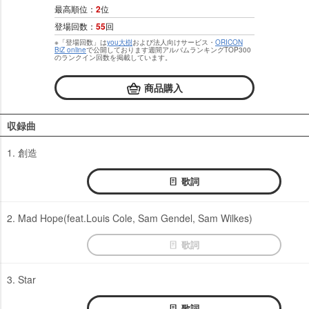
最高順位：
2
位
登場回数：
55
回
※「登場回数」は
you大樹
および法人向けサービス・
ORICON
BiZ online
で公開しております週間アルバムランキングTOP300
のランクイン回数を掲載しています。
商品購入
収録曲
1. 創造
歌詞
2. Mad Hope(feat.Louis Cole, Sam Gendel, Sam Wilkes)
歌詞
3. Star
歌詞