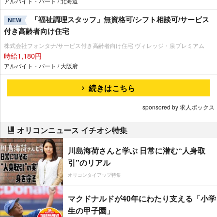
アルバイト・パート / 北海道
「福祉調理スタッフ」無資格可/シフト相談可/サービス
NEW
付き高齢者向け住宅
株式会社フォンタナ/サービス付き高齢者向け住宅 ヴィレッジ・泉プレミアム
時給1,180円
アルバイト・パート / 大阪府
続きはこちら
sponsored by 求人ボックス
オリコンニュース イチオシ特集
川島海荷さんと学ぶ 日常に潜む“人身取
引”のリアル
オリコンタイアップ特集
マクドナルドが40年にわたり支える「小学
生の甲子園」