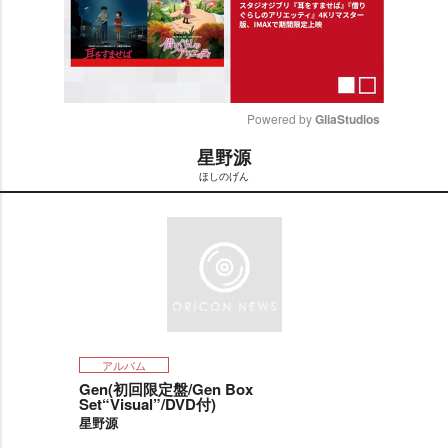
Powered by 
GliaStudios
星野源
M
ほしのげん
u
t
e
アルバム
Gen(初回限定盤/Gen Box
Set“Visual”/DVD付)
星野源