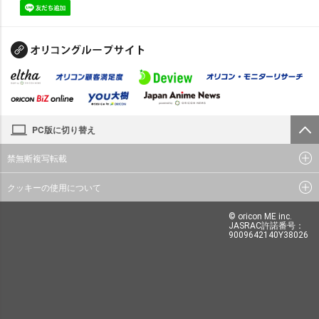
PC版に切り替え
禁無断複写転載
クッキーの使用について
© oricon ME inc.
JASRAC許諾番号：
9009642140Y38026