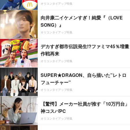
オリコンタイアップ特集
向井康二イケメンすぎ！純愛『（LOVE
SONG）』
オリコンタイアップ特集
デカすぎ都市伝説発生!?ファミマ45％増量
作戦再来
オリコンタイアップ特集
SUPER★DRAGON、自ら描いた”レトロ
フューチャー”
オリコンタイアップ特集
【驚愕】メーカー社員が推す「10万円台」
神コスパPC
オリコンタイアップ特集