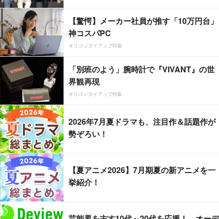
【驚愕】メーカー社員が推す「10万円台」
神コスパPC
オリコンタイアップ特集
「別班のよう」腕時計で『VIVANT』の世
界観再現
オリコンタイアップ特集
2026年7月夏ドラマも、注目作＆話題作が
勢ぞろい！
【夏アニメ2026】7月期夏の新アニメを一
挙紹介！
芸能界を志す10代～20代を応援！ オーデ