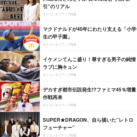
引”のリアル
オリコンタイアップ特集
マクドナルドが40年にわたり支える「小学
生の甲子園」
オリコンタイアップ特集
イケメンてんこ盛り！尊すぎる男子の純情
ラブに胸キュン
オリコンタイアップ特集
デカすぎ都市伝説発生!?ファミマ45％増量
作戦再来
オリコンタイアップ特集
SUPER★DRAGON、自ら描いた”レトロ
フューチャー”
オリコンタイアップ特集