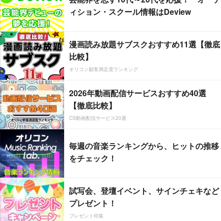
ィション・スクール情報はDeview
漫画読み放題サブスクおすすめ11選【徹底
比較】
オリコン顧客満足度ランキング
2026年動画配信サービスおすすめ40選
【徹底比較】
CS動画配信サービス20選
毎週の音楽ランキングから、ヒットの推移
をチェック！
試写会、登壇イベント、サインチェキなど
プレゼント！
プレゼント特集