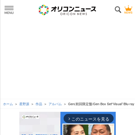
ホーム
星野源
作品
アルバム
Gen(初回限定盤/Gen Box Set“Visual”/Blu-ray
このニュースを見る
arrow_forward_ios