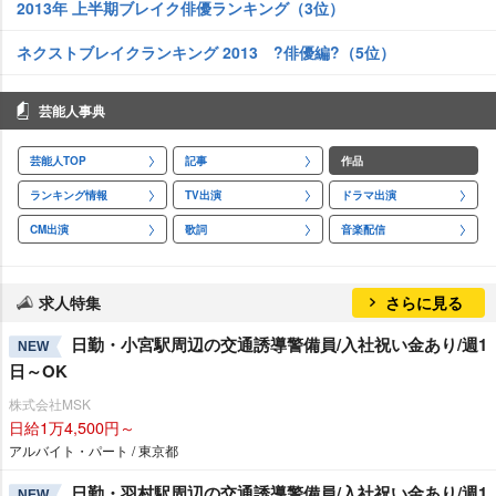
2013年 上半期ブレイク俳優ランキング（3位）
ネクストブレイクランキング 2013 ?俳優編?（5位）
芸能人事典
芸能人TOP
記事
作品
ランキング情報
TV出演
ドラマ出演
CM出演
歌詞
音楽配信
求人特集
さらに見る
日勤・小宮駅周辺の交通誘導警備員/入社祝い金あり/週1
NEW
日～OK
株式会社MSK
日給1万4,500円～
アルバイト・パート / 東京都
日勤・羽村駅周辺の交通誘導警備員/入社祝い金あり/週1
NEW