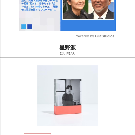
Powered by 
GliaStudios
星野源
M
ほしのげん
u
t
e