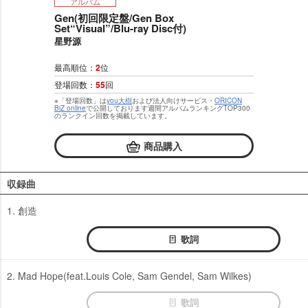
アルバム
Gen(初回限定盤/Gen Box
Set“Visual”/Blu-ray Disc付)
星野源
最高順位：
2
位
登場回数：
55
回
※「登場回数」は
you大樹
および法人向けサービス・
ORICON
BiZ online
で公開しております週間アルバムランキングTOP300
のランクイン回数を掲載しています。
商品購入
収録曲
1. 創造
歌詞
2. Mad Hope(feat.Louis Cole, Sam Gendel, Sam Wilkes)
歌詞