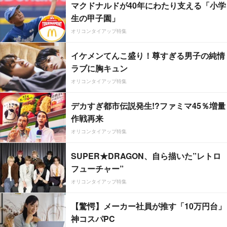
マクドナルドが40年にわたり支える「小学
生の甲子園」
オリコンタイアップ特集
イケメンてんこ盛り！尊すぎる男子の純情
ラブに胸キュン
オリコンタイアップ特集
デカすぎ都市伝説発生!?ファミマ45％増量
作戦再来
オリコンタイアップ特集
SUPER★DRAGON、自ら描いた”レトロ
フューチャー”
オリコンタイアップ特集
【驚愕】メーカー社員が推す「10万円台」
神コスパPC