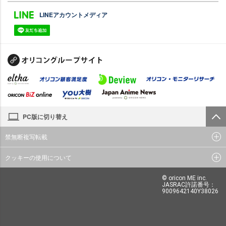
LINEアカウントメディア
PC版に切り替え
禁無断複写転載
クッキーの使用について
© oricon ME inc.
JASRAC許諾番号：
9009642140Y38026