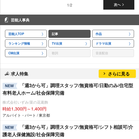
1/2
次へ
芸能人事典
芸能人TOP
記事
作品
ランキング情報
TV出演
ドラマ出演
CM出演
歌詞
音楽配信
求人特集
さらに見る
「週3から可」調理スタッフ/無資格可/日勤のみ/住宅型
NEW
有料老人ホーム/社会保障完備
株式会社いずみ/菜の花葛飾
時給1,300円～1,400円
アルバイト・パート / 東京都
「週3から可」調理スタッフ/無資格可/シフト相談可/介
NEW
護老人保健施設/社会保障完備