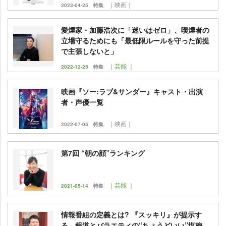
｜映画｜
2023-04-25
特集
愛煙家・加藤浩次に「迷いはゼロ」、喫煙者の
立場守るためにも「最低限ルールを守った前提
で主張しないと」
｜芸能 ｜
2022-12-25
特集
映画『ソー:ラブ&サンダー』キャスト・出演
者・声優一覧
｜映画｜
2022-07-05
特集
第7回 “朝の顔”ランキング
｜芸能 ｜
2021-05-14
特集
情報番組の定義とは? 『スッキリ』が提示す
る、報道とバラエティの“ちょうどいい”塩梅