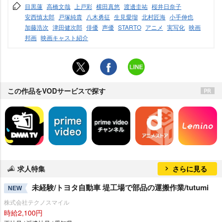
目黒蓮
高橋文哉
上戸彩
横田真悠
渡邊圭祐
桜井日奈子
安西慎太郎
戸塚純貴
八木勇征
生見愛瑠
北村匠海
小手伸也
加藤浩次
津田健次郎
俳優
声優
STARTO
アニメ
実写化
映画
邦画
映画キャスト紹介
この作品をVODサービスで探す
求人特集
さらに見る
未経験/トヨタ自動車 堤工場で部品の運搬作業/tutumi
NEW
株式会社テクノスマイル
時給2,100円