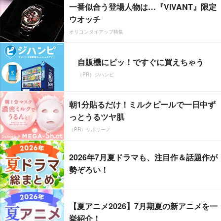
一番似合う登場人物は…『VIVANT』限定
ウオッチ
オリコンタイアップ特集
自販機にピッ！ですぐに買えちゃう
（PR）ジハンピ
朝1分貼るだけ！ミルクピールで一日中ず
っとうるツヤ肌
（PR）サボリーノ
2026年7月夏ドラマも、注目作＆話題作が
勢ぞろい！
【夏アニメ2026】7月期夏の新アニメを一
挙紹介！