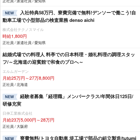
正社員 / 派遣社員 / 愛知県
入社特典58万円、寮費完備で無料!デンソーで働こう!自
NEW
動車工場で小型部品の検査業務 denso aichi
株式会社テクノスマイル
時給1,800円
正社員 / 派遣社員 / 愛知県
結婚式場での料理人 料亭での日本料理・婚礼料理の調理スタッ
フ/～北海道の迎賓館で和食のプロへ～
エルムガーデン
月給25万円～27万8,800円
正社員 / 北海道
経験者募集「経理職」メンバークラス/年間休日125日/
NEW
研修充実
日伸工業株式会社
月給23万5,000円～28万円
正社員 / 大阪府
寮費無料/トヨタ自動車 堤工場で部品の組立製造/tutumi
NEW