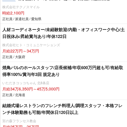
株式会社テクノスマイル
時給2,100円
正社員 / 派遣社員 / 愛知県
人材コーディネーター/未経験歓迎/内勤・オフィスワーク中心/土
日祝休み/昇給賞与あり/年休122日
株式会社ヒト・コミュニケーションズ
月給22万円～34万円
正社員 / 大阪府
焼鳥バルのホールスタッフ/店長候補/年収600万円超も可/有給取
得率100%/賞与年3回 規定あり
いただきコッコちゃん 北8条店
月給34万6,350円～45万5,000円
正社員 / 北海道
結婚式場レストランのフレンチ料理人/調理スタッフ・本格フレ
ンチ体験勤務も可能/年間休日120日以上
宮の森フランセス教会
月給25万円～26万円