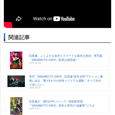
関連記事
目黒蓮、ふくよかな坂本とスマートな坂本を熱演 実写版
『SAKAMOTO DAYS』監督は福田雄一
2025-09-23
実写『SAKAMOTO DAYS』目黒蓮“坂本太郎”アクション裏
側に迫る 重さ8キロの特殊メイクでも躍動「すべて自分
で演じたい」
2026-04-02
目黒蓮が『週刊少年ジャンプ』表紙初登場
『SAKAMOTO DAYS』原作＆実写の“超豪華”コラボ
2026-04-27