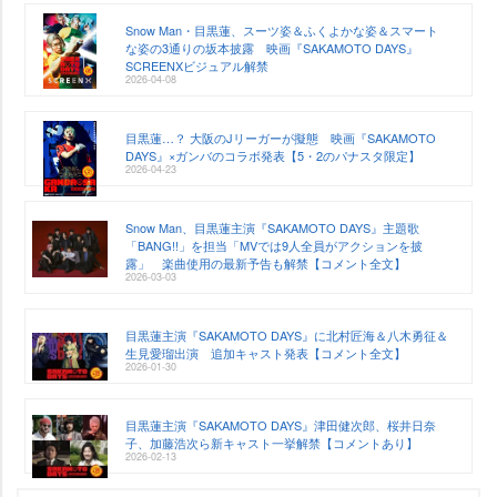
Snow Man・目黒蓮、スーツ姿＆ふくよかな姿＆スマート
な姿の3通りの坂本披露 映画『SAKAMOTO DAYS』
SCREENXビジュアル解禁
2026-04-08
目黒蓮…？ 大阪のJリーガーが擬態 映画『SAKAMOTO
DAYS』×ガンバのコラボ発表【5・2のパナスタ限定】
2026-04-23
Snow Man、目黒蓮主演『SAKAMOTO DAYS』主題歌
「BANG!!」を担当「MVでは9人全員がアクションを披
露」 楽曲使用の最新予告も解禁【コメント全文】
2026-03-03
目黒蓮主演『SAKAMOTO DAYS』に北村匠海＆八木勇征＆
生見愛瑠出演 追加キャスト発表【コメント全文】
2026-01-30
目黒蓮主演『SAKAMOTO DAYS』津田健次郎、桜井日奈
子、加藤浩次ら新キャスト一挙解禁【コメントあり】
2026-02-13