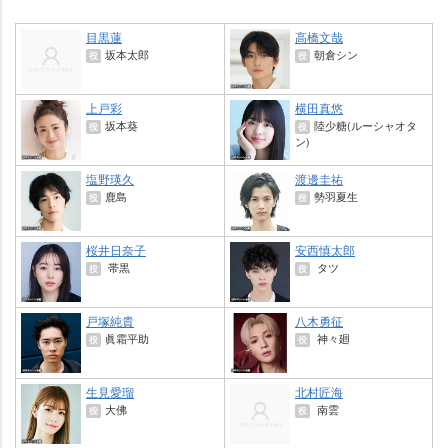
目黒蓮
高橋文哉
坂本太郎
朝倉シン
役
役
上戸彩
横田真悠
坂本葵
陸少糖(ルーシャオタ
役
役
ン)
塩野瑛久
渡邊圭祐
鹿島
勢羽夏生
役
役
桜井日奈子
安西慎太郎
帯黒
タツ
役
役
戸塚純貴
八木勇征
眞霜平助
神々廻
役
役
生見愛瑠
北村匠海
大佛
南雲
役
役