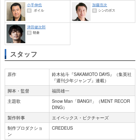
小手伸也
加藤浩次
ボイル
シンのボス
役
役
津田健次郎
朝倉
役
スタッフ
原作
鈴木祐斗『SAKAMOTO DAYS』（集英社
『週刊少年ジャンプ』連載）
脚本・監督
福田雄一
主題歌
Snow Man「BANG!!」（MENT RECOR
DING）
製作幹事
エイベックス・ピクチャーズ
制作プロダクショ
CREDEUS
ン