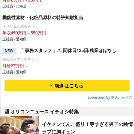
正社員 / 北海道
機能性素材・化粧品原料の特許知財担当
オリザ油化株式会社
年収450万円～550万円
正社員 / 愛知県
「 事務スタッフ 」/年間休日125日/残業ほぼなし
NEW
株式会社アイチテクノ
月給27万円～
正社員 / 愛知県
続きはこちら
sponsored by 求人ボックス
オリコンニュース イチオシ特集
イケメンてんこ盛り！尊すぎる男子の純情
ラブに胸キュン