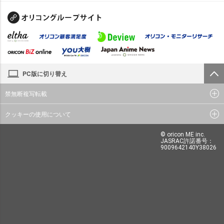
PC版に切り替え
禁無断複写転載
クッキーの使用について
© oricon ME inc.
JASRAC許諾番号：
9009642140Y38026