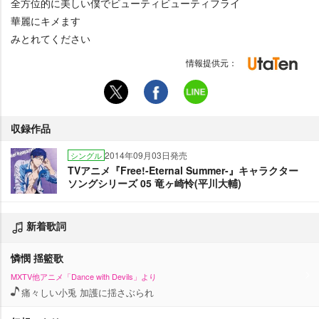
全方位的に美しい僕でビューティビューティフライ
華麗にキメます
みとれてください
情報提供元：
収録作品
2014年09月03日発売
シングル
TVアニメ『Free!-Eternal Summer-』キャラクター
ソングシリーズ 05 竜ヶ崎怜(平川大輔)
新着歌詞
憐憫 揺籃歌
MXTV他アニメ「Dance with Devils」より
痛々しい小兎 加護に揺さぶられ