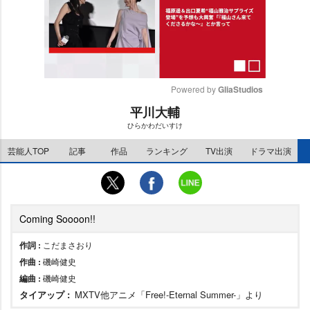
Powered by 
GliaStudios
平川大輔
M
ひらかわだいすけ
u
t
芸能人TOP
記事
作品
ランキング
TV出演
ドラマ出演
e
Coming Soooon!!
作詞 :
こだまさおり
作曲 :
磯崎健史
編曲 :
磯崎健史
タイアップ :
MXTV他アニメ「Free!-Eternal Summer-」より