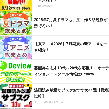
（PR）chocoZAP
2026年7月夏ドラマも、注目作＆話題作が
勢ぞろい！
【夏アニメ2026】7月期夏の新アニメを一
挙紹介！
芸能界を志す10代～20代を応援！ オーデ
ィション・スクール情報はDeview
漫画読み放題サブスクおすすめ11選【徹底
比較】
オリコン顧客満足度ランキング