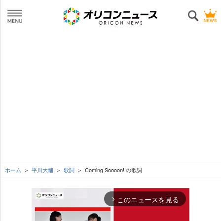
ホーム
平川大輔
歌詞
Coming Soooon!!の歌詞
このニュースを見る
arrow_forward_ios