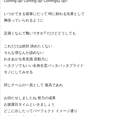
Coming up! Coming up! Comingx2 up!!
いつかできる後輩にだって 時に頼れる先輩として
胸張っていられるように
足掻くなんて醜いですか? だけどどうしても
これだけは絶対 諦めたくない
そんな僕なんか認めない
わきあがる美意識 原動力に
ヘタクソでもいい全身全霊バッタバッタプライド
モノにしてみせる
同じチームの一員として 最高であれ
お待たせしましたね 努力の成果
お披露目タイムといきましょう
どこに出したってパーフェクト イメージ通り