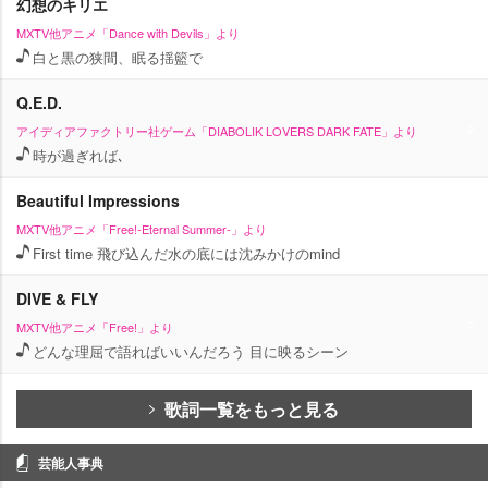
幻想のキリエ
MXTV他アニメ「Dance with Devils」より
白と黒の狭間、眠る揺籃で
Q.E.D.
アイディアファクトリー社ゲーム「DIABOLIK LOVERS DARK FATE」より
時が過ぎれば､
Beautiful Impressions
MXTV他アニメ「Free!-Eternal Summer-」より
First time 飛び込んだ水の底には沈みかけのmind
DIVE & FLY
MXTV他アニメ「Free!」より
どんな理屈で語ればいいんだろう 目に映るシーン
歌詞一覧をもっと見る
芸能人事典