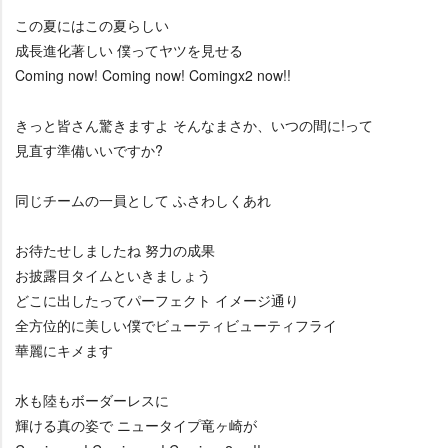
この夏にはこの夏らしい
成長進化著しい 僕ってヤツを見せる
Coming now! Coming now! Comingx2 now!!
きっと皆さん驚きますよ そんなまさか、いつの間に!って
見直す準備いいですか?
同じチームの一員として ふさわしくあれ
お待たせしましたね 努力の成果
お披露目タイムといきましょう
どこに出したってパーフェクト イメージ通り
全方位的に美しい僕でビューティビューティフライ
華麗にキメます
水も陸もボーダーレスに
輝ける真の姿で ニュータイプ竜ヶ崎が