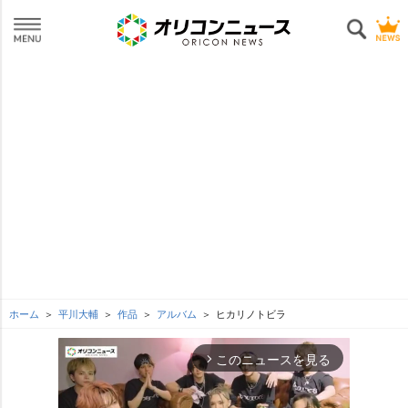
ホーム
平川大輔
作品
アルバム
ヒカリノトビラ
このニュースを見る
arrow_forward_ios