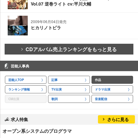
Vol.07 逆巻ライト cv:平川大輔
2009年06月04日発売
ヒカリノトビラ
CDアルバム売上ランキングをもっと見る
芸能人事典
芸能人TOP
記事
作品
ランキング情報
TV出演
ドラマ出演
CM出演
歌詞
音楽配信
求人特集
さらに見る
オープン系システムのプログラマ