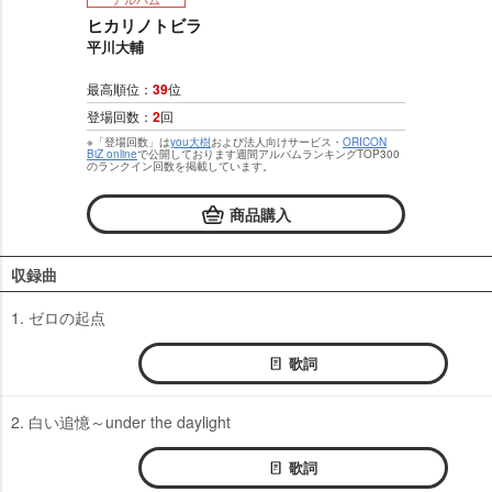
ヒカリノトビラ
平川大輔
最高順位：
39
位
登場回数：
2
回
※「登場回数」は
you大樹
および法人向けサービス・
ORICON
BiZ online
で公開しております週間アルバムランキングTOP300
のランクイン回数を掲載しています。
商品購入
収録曲
1. ゼロの起点
歌詞
2. 白い追憶～under the daylight
歌詞