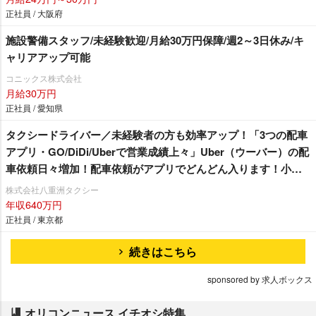
正社員 / 大阪府
施設警備スタッフ/未経験歓迎/月給30万円保障/週2～3日休み/キ
ャリアアップ可能
コニックス株式会社
月給30万円
正社員 / 愛知県
タクシードライバー／未経験者の方も効率アップ！「3つの配車
アプリ・GO/DiDi/Uberで営業成績上々」Uber（ウーバー）の配
車依頼日々増加！配車依頼がアプリでどんどん入ります！小田
急線・東急田園都市沿線にお住まいの方必見☆ 未経験者の方
株式会社八重洲タクシー
も安心「3ヶ月30万円給料保証」乗務員さん最優先の職場環境！
年収640万円
嬉しい待遇も盛りだくさん♪「 経験者対象で入社20万円支
正社員 / 東京都
給！」シフトの相談も親身に対応！自分のペースで働くことが
続きはこちら
できますよ♪
sponsored by 求人ボックス
オリコンニュース イチオシ特集