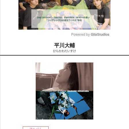
Powered by 
GliaStudios
平川大輔
M
ひらかわだいすけ
u
t
e
アルバム