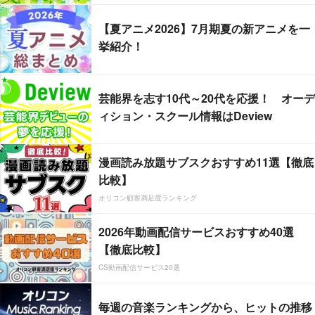
【夏アニメ2026】7月期夏の新アニメを一
挙紹介！
芸能界を志す10代～20代を応援！ オーデ
ィション・スクール情報はDeview
漫画読み放題サブスクおすすめ11選【徹底
比較】
オリコン顧客満足度ランキング
2026年動画配信サービスおすすめ40選
【徹底比較】
CS動画配信サービス20選
毎週の音楽ランキングから、ヒットの推移