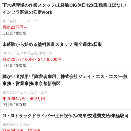
下水処理場の作業スタッフ/未経験OK/休日120日/残業ほぼなし/
インフラ関連の安定work
株式会社アイ・メッツ
月給23万円～
正社員 / 愛知県
未経験から始める塗料製造スタッフ 完全週休2日制
DNTサービス株式会社 小牧工場
月給20万7,100円～24万6,500円
正社員 / 愛知県
障がい者採用/「障害者雇用」株式会社ジェイ・エス・エス/一般
事務・営業事務/東京都新宿区
株式会社ジェイ・エス・エス
年収294万円～400万円
正社員 / 東京都
2t・3tトラックドライバー/土日祝休み/簡単/交通費支給/未経験可
株式会社しんめい
月給24万円～30万円