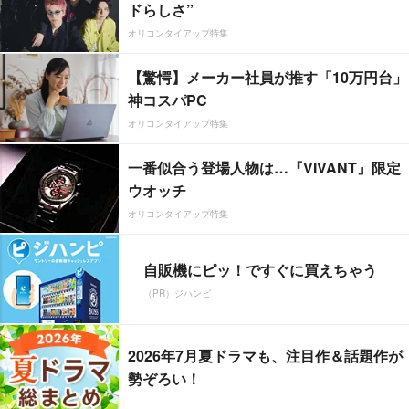
ドらしさ”
オリコンタイアップ特集
【驚愕】メーカー社員が推す「10万円台」
神コスパPC
オリコンタイアップ特集
一番似合う登場人物は…『VIVANT』限定
ウオッチ
オリコンタイアップ特集
自販機にピッ！ですぐに買えちゃう
（PR）ジハンピ
2026年7月夏ドラマも、注目作＆話題作が
勢ぞろい！