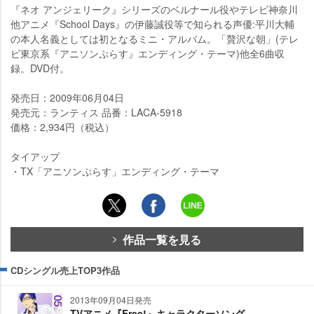
『ネオ アンジェリーク』シリーズのベルナール役やテレビ神奈川
他アニメ『School Days』の伊藤誠役等で知られる声優:平川大輔
の本人名義としては初となるミニ・アルバム。「贅沢な朝」(テレ
ビ東京系『アニソンぷらす』エンディング・テーマ)他全6曲収
録。DVD付。
発売日：2009年06月04日
発売元：ランティス 品番：LACA-5918
価格：2,934円（税込）
タイアップ
・TX「アニソンぷらす」エンディング・テーマ
作品一覧を見る
CDシングル売上TOP3作品
2013年09月04日発売
TVアニメ『Free!』キャラクターソング