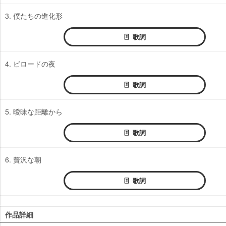
3. 僕たちの進化形
歌詞
4. ビロードの夜
歌詞
5. 曖昧な距離から
歌詞
6. 贅沢な朝
歌詞
作品詳細