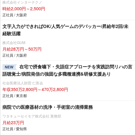
株式会社インターテクノ
時給2,000円～2,500円
正社員 / 大阪府
文字入力ができればOK/人気ゲームのデバッカー/昇給年2回/未
経験活躍
株式会社GUM
月給28万円～50万円
正社員 / 大阪府
在宅で摂食嚥下・失語症アプローチを実践訪問リハの言
NEW
語聴覚士/病院発信の強固な多職種連携&研修支援あり
社会医療法人財団 仁医会
年収350万2,800円～470万2,800円
正社員 / 東京都
病院での医療器材の洗浄・手術室の清掃業務
ワタキューセイモア株式会社 業務部
月給23万円
正社員 / 愛知県