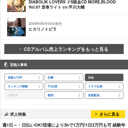
DIABOLIK LOVERS ドS吸血CD MORE,BLOOD
Vol.07 逆巻ライト cv:平川大輔
2009年06月04日発売
ヒカリノトビラ
CDアルバム売上ランキングをもっと見る
芸能人事典
芸能人TOP
記事
作品
ランキング情報
TV出演
ドラマ出演
CM出演
歌詞
音楽配信
求人特集
さらに見る
週1日～・日払いOK!現場により3hで1万円!1日3万円も可 経験年