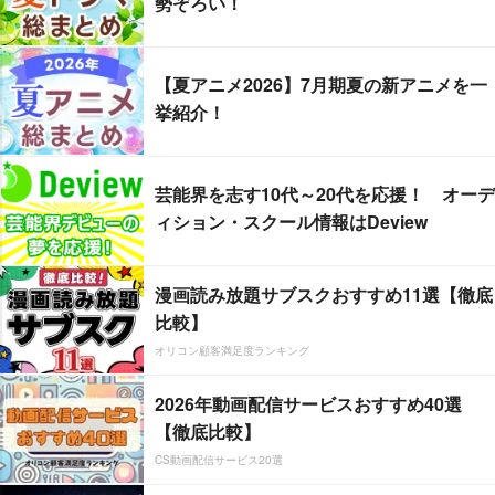
勢ぞろい！
【夏アニメ2026】7月期夏の新アニメを一
挙紹介！
芸能界を志す10代～20代を応援！ オーデ
ィション・スクール情報はDeview
漫画読み放題サブスクおすすめ11選【徹底
比較】
オリコン顧客満足度ランキング
2026年動画配信サービスおすすめ40選
【徹底比較】
CS動画配信サービス20選