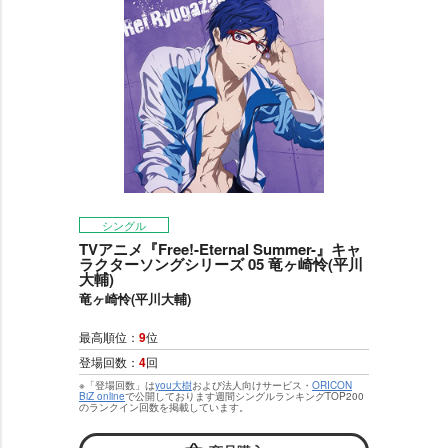
シングル
TVアニメ『Free!-Eternal Summer-』キャ
ラクターソングシリーズ 05 竜ヶ崎怜(平川
大輔)
竜ヶ崎怜(平川大輔)
最高順位：
9
位
登場回数：
4
回
※「登場回数」は
you大樹
および法人向けサービス・
ORICON
BiZ online
で公開しております週間シングルランキングTOP200
のランクイン回数を掲載しています。