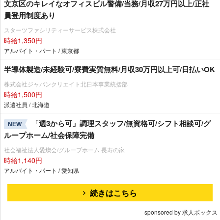
文京区のキレイなオフィスビル警備/当務/月収27万円以上/正社
員登用制度あり
スターツファシリティーサービス株式会社
時給1,350円
アルバイト・パート / 東京都
半導体製造/未経験可/寮費実質無料/月収30万円以上可/日払いOK
株式会社ジャパンクリエイト北日本事業統括部
時給1,500円
派遣社員 / 北海道
「週3から可」調理スタッフ/無資格可/シフト相談可/グ
NEW
ループホーム/社会保障完備
社会福祉法人愛燦会/グループホーム 長寿の家
時給1,140円
アルバイト・パート / 愛知県
続きはこちら
sponsored by 求人ボックス