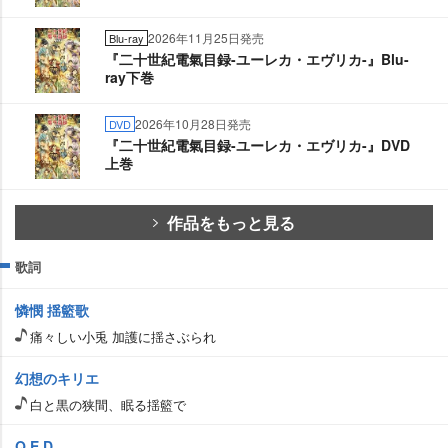
2026年11月25日発売
Blu-ray
『二十世紀電氣目録-ユーレカ・エヴリカ-』Blu-
ray下巻
2026年10月28日発売
DVD
『二十世紀電氣目録-ユーレカ・エヴリカ-』DVD
上巻
作品をもっと見る
歌詞
憐憫 揺籃歌
痛々しい小兎 加護に揺さぶられ
幻想のキリエ
白と黒の狭間、眠る揺籃で
Q.E.D.