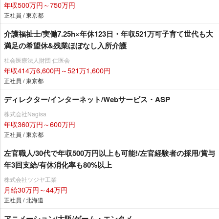
年収500万円～750万円
正社員 / 東京都
介護福祉士/実働7.25h×年休123日・年収521万可子育て世代も大
満足の希望休&残業ほぼなし入所介護
社会医療法人財団 仁医会
年収414万6,600円～521万1,600円
正社員 / 東京都
ディレクター/インターネット/Webサービス・ASP
株式会社Nagisa
年収360万円～600万円
正社員 / 東京都
左官職人/30代で年収500万円以上も可能!/左官経験者の採用/賞与
年3回支給/有休消化率も80%以上
株式会社ツジヤ工業
月給30万円～44万円
正社員 / 北海道
アニメーション/大阪/ゲーム・エンタメ