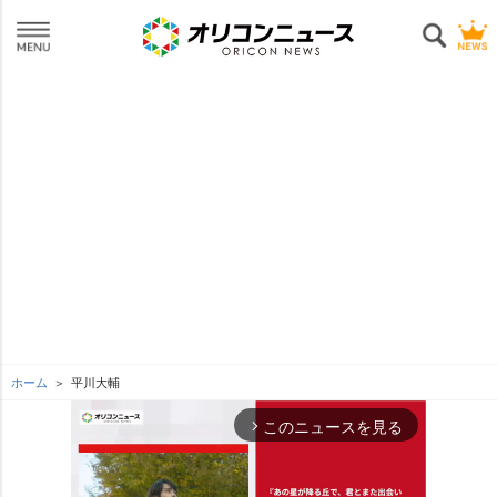
ホーム
平川大輔
このニュースを見る
arrow_forward_ios