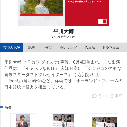
平川大輔
ひらかわだいすけ
M
芸能人TOP
記事
作品
ランキング
TV出演
ドラマ出演
u
t
e
平川大輔(ヒラカワ ダイスケ) 声優。6月4日生まれ。主な出演
作品は、『イタズラなKiss』(入江直樹)、『ジョジョの奇妙な
冒険スターダストクルセイダース』（花京院典明）、
『Free!』(竜ヶ崎怜)など。洋画では、オーランド・ブルームの
日本語吹き替えを担当している。
2015-11-13 更新
画像