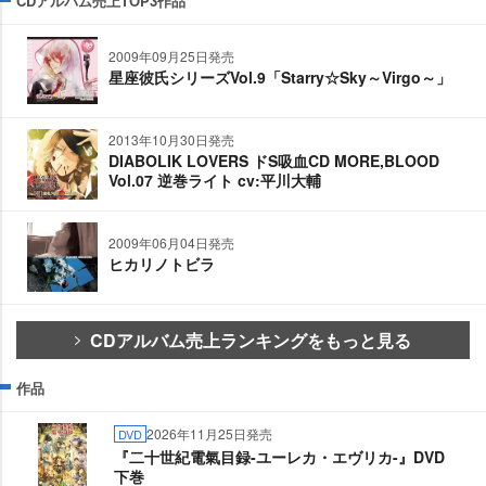
CDアルバム売上TOP3作品
2009年09月25日発売
星座彼氏シリーズVol.9「Starry☆Sky～Virgo～」
2013年10月30日発売
DIABOLIK LOVERS ドS吸血CD MORE,BLOOD
Vol.07 逆巻ライト cv:平川大輔
2009年06月04日発売
ヒカリノトビラ
CDアルバム売上ランキングをもっと見る
作品
2026年11月25日発売
DVD
『二十世紀電氣目録-ユーレカ・エヴリカ-』DVD
下巻