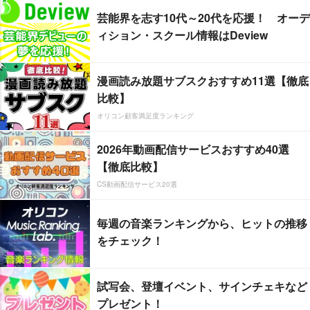
芸能界を志す10代～20代を応援！ オーデ
ィション・スクール情報はDeview
漫画読み放題サブスクおすすめ11選【徹底
比較】
オリコン顧客満足度ランキング
2026年動画配信サービスおすすめ40選
【徹底比較】
CS動画配信サービス20選
毎週の音楽ランキングから、ヒットの推移
をチェック！
試写会、登壇イベント、サインチェキなど
プレゼント！