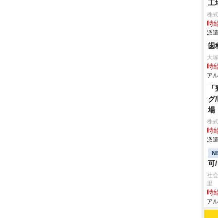
工
株
時給
派遣
歯
大
時給
アル
「
グ
場
株
時給
派遣
N
可
社会
里
時給
アル