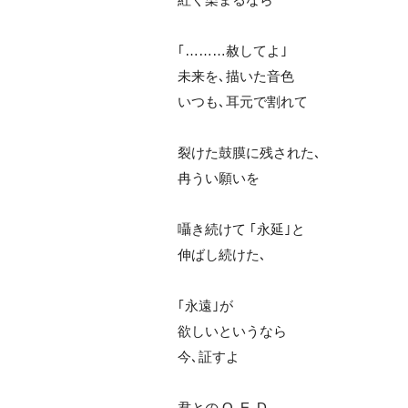
｢………赦してよ｣
未来を､描いた音色
いつも､耳元で割れて
裂けた鼓膜に残された､
冉うい願いを
囁き続けて ｢永延｣と
伸ばし続けた､
｢永遠｣が
欲しいというなら
今､証すよ
君との Q. E. D.