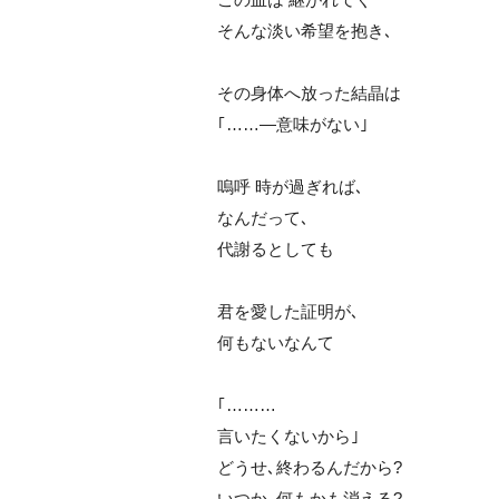
そんな淡い希望を抱き､
その身体へ放った結晶は
｢……―意味がない｣
嗚呼 時が過ぎれば､
なんだって､
代謝るとしても
君を愛した証明が､
何もないなんて
｢………
言いたくないから｣
どうせ､終わるんだから?
いつか､何もかも消える?