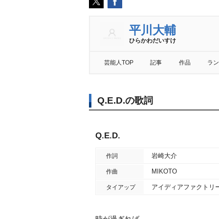
平川大輔
ひらかわだいすけ
芸能人TOP
記事
作品
ラン
Q.E.D.の歌詞
Q.E.D.
崎大介
作詞
MIKOTO
作曲
アイディアファクトリー社ゲ
タイアップ
時が過ぎれば､