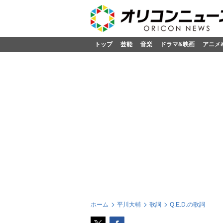
トップ
芸能
音楽
ドラマ&映画
アニメ
ホーム
平川大輔
歌詞
Q.E.D.の歌詞