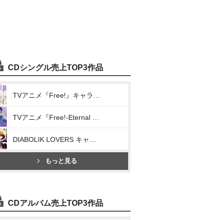
CDシングル売上TOP3作品
TVアニメ『Free!』キャラクターソング Vol.5/DIVE&FLY
TVアニメ『Free!-Eternal Summer-』キャラクターソング 05 竜ヶ崎怜(Coming Soooon!!)
DIABOLIK LOVERS キャラクターソング Vol.3 逆巻ライト 「血濡れた密会」
もっと見る
CDアルバム売上TOP3作品