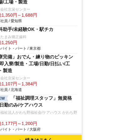
場/工場・製造
式会社京栄センター
1,350円～1,688円
社員 / 愛知県
科助手/未経験OK・駅チカ
塚たまみ矯正歯科
1,250円
バイト・パート / 東京都
寮完備」おでん・練り物のピッキン
/即入寮/製造・工場/日勤/日払い/工
・製造
式会社京栄センター
1,107円～1,384円
社員 / 北海道
「福祉調理スタッフ」無資格
EW
/日勤のみ/ケアハウス
福祉法人かわち野福祉会/ケアハウス かわち野
1,177円～1,200円
バイト・パート / 大阪府