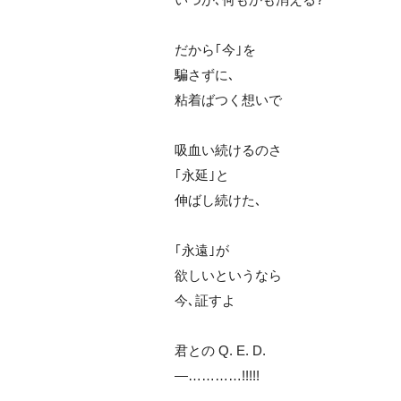
だから｢今｣を
騙さずに､
粘着ばつく想いで
吸血い続けるのさ
｢永延｣と
伸ばし続けた､
｢永遠｣が
欲しいというなら
今､証すよ
君との Q. E. D.
―…………!!!!!