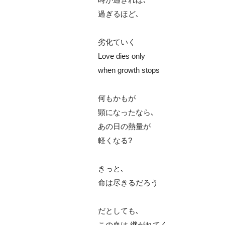
過ぎるほど､
劣化ていく
Love dies only
when growth stops
何もかもが
顕になったなら､
あの日の熱量が
軽くなる?
きっと､
命は尽きるだろう
だとしても､
この血は 継がれてく