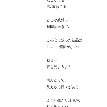
唇､重ねてる
どこか残酷い
時間は過ぎて､
この心に残った結晶は
｢……―価値がない｣
ねぇ―………
夢を見ようよ?
病んだって､
見えざる日々がある
ふたり生きた証明が､
紅く染まるなら