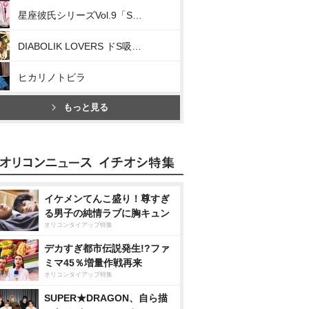
星座彼氏シリーズVol.9「Starry☆Sky～Virgo～」
DIABOLIK LOVERS ドS吸血CD MORE,BLOOD Vol.07 逆巻ライト cv:平川大輔
ヒカリノトビラ
もっと見る
イケメンてんこ盛り！尊すぎ
る男子の純情ラブに胸キュン
オリコンタイアップ特集
デカすぎ都市伝説発生!?ファ
ミマ45％増量作戦再来
オリコンタイアップ特集
SUPER★DRAGON、自ら描