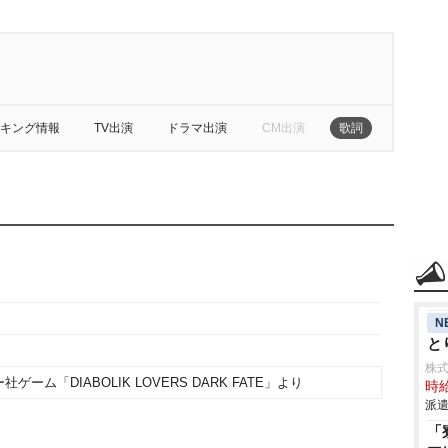
キング情報
TV出演
ドラマ出演
CM出演
歌詞
N
と
株
ーム「DIABOLIK LOVERS DARK FATE」より
時給
派遣
「