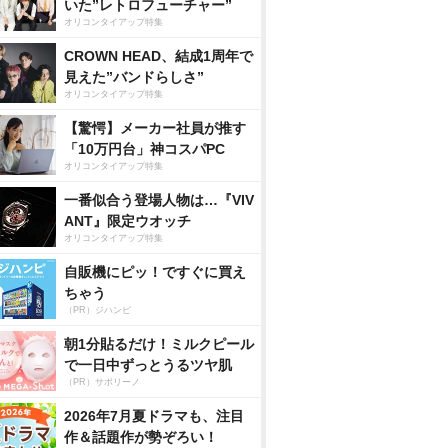
いた”レトロフューチャー”
オリコンタイアップ特集
CROWN HEAD、結成1周年で
見えた”バンドらしさ”
オリコンタイアップ特集
【驚愕】メーカー社員が推す
「10万円台」神コスパPC
オリコンタイアップ特集
一番似合う登場人物は…『VIV
ANT』限定ウオッチ
オリコンタイアップ特集
自販機にピッ！ですぐに買え
ちゃう
（PR）ジハンピ
朝1分貼るだけ！ミルクピール
で一日中ずっとうるツヤ肌
（PR）サボリーノ
2026年7月夏ドラマも、注目
作＆話題作が勢ぞろい！