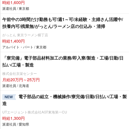
時給1,600円
派遣社員 / 東京都
午前中の3時間だけ勤務も可!週1～可/未経験・主婦さん活躍中/
扶養内可/残業無/がっとん/ラーメン店の仕込み・清掃
がっとん 東京ラーメン横丁店
時給1,400円
アルバイト・パート / 東京都
「寮完備」電子部品材料加工の業務/即入寮/製造・工場/日勤/日
払い/工場・製造
株式会社京栄センター
月給20万円～25万円
派遣社員 / 北海道
電子部品の組立・機械操作/寮完備/日勤/日払い/工場・製
NEW
造
UTエージェント株式会社AGT東海第一CU
時給1,300円
派遣社員 / 愛知県