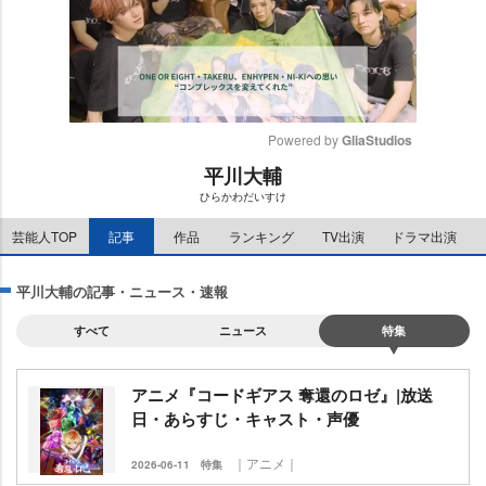
Powered by 
GliaStudios
平川大輔
M
ひらかわだいすけ
u
t
芸能人TOP
記事
作品
ランキング
TV出演
ドラマ出演
e
平川大輔の記事・ニュース・速報
すべて
ニュース
特集
アニメ『コードギアス 奪還のロゼ』|放送
日・あらすじ・キャスト・声優
｜アニメ｜
2026-06-11
特集