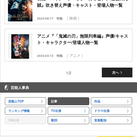
賊』吹き替え声優・キャスト・登場人物一覧
｜映画｜
2023-08-17
特集
アニメ『「鬼滅の刃」無限列車編』声優/キャス
ト・キャラクター/登場人物一覧
｜アニメ｜
2023-03-13
特集
1/2
次へ
芸能人事典
芸能人TOP
記事
作品
ランキング情報
TV出演
ドラマ出演
CM出演
歌詞
音楽配信