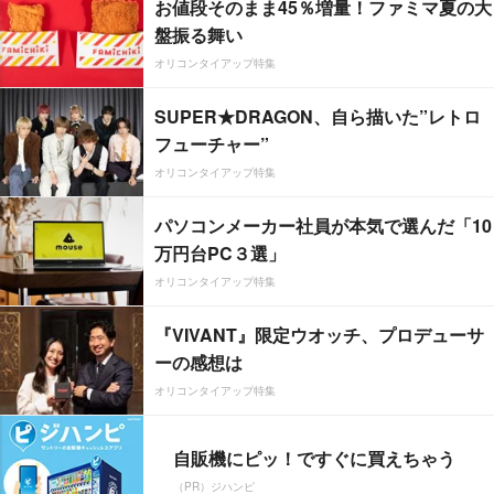
お値段そのまま45％増量！ファミマ夏の大
盤振る舞い
オリコンタイアップ特集
SUPER★DRAGON、自ら描いた”レトロ
フューチャー”
オリコンタイアップ特集
パソコンメーカー社員が本気で選んだ「10
万円台PC３選」
オリコンタイアップ特集
『VIVANT』限定ウオッチ、プロデューサ
ーの感想は
オリコンタイアップ特集
自販機にピッ！ですぐに買えちゃう
（PR）ジハンピ