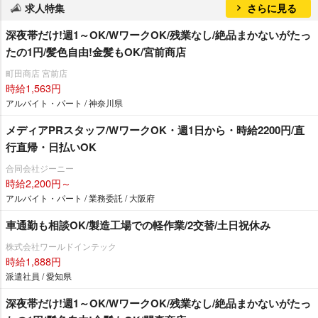
求人特集
さらに見る
深夜帯だけ!週1～OK/WワークOK/残業なし/絶品まかないがたっ
たの1円/髪色自由!金髪もOK/宮前商店
町田商店 宮前店
時給1,563円
アルバイト・パート / 神奈川県
メディアPRスタッフ/WワークOK・週1日から・時給2200円/直
行直帰・日払いOK
合同会社ジーニー
時給2,200円～
アルバイト・パート / 業務委託 / 大阪府
車通勤も相談OK/製造工場での軽作業/2交替/土日祝休み
株式会社ワールドインテック
時給1,888円
派遣社員 / 愛知県
深夜帯だけ!週1～OK/WワークOK/残業なし/絶品まかないがたっ