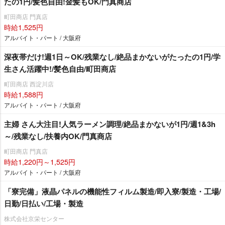
たの1円/髪色自由!金髪もOK/門真商店
町田商店 門真店
時給1,525円
アルバイト・パート / 大阪府
深夜帯だけ!週1日～OK/残業なし/絶品まかないがたったの1円/学
生さん活躍中!/髪色自由/町田商店
町田商店 西淀川店
時給1,588円
アルバイト・パート / 大阪府
主婦 さん大注目!人気ラーメン調理/絶品まかないが1円/週1&3h
～/残業なし/扶養内OK/門真商店
町田商店 門真店
時給1,220円～1,525円
アルバイト・パート / 大阪府
「寮完備」液晶パネルの機能性フィルム製造/即入寮/製造・工場/
日勤/日払い/工場・製造
株式会社京栄センター