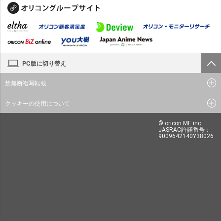
PC版に切り替え
禁無断複写転載
クッキーの使用について
© oricon ME inc.
JASRAC許諾番号：
9009642140Y38026