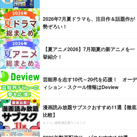
2026年7月夏ドラマも、注目作＆話題作が
勢ぞろい！
【夏アニメ2026】7月期夏の新アニメを一
挙紹介！
芸能界を志す10代～20代を応援！ オーデ
ィション・スクール情報はDeview
漫画読み放題サブスクおすすめ11選【徹底
比較】
オリコン顧客満足度ランキング