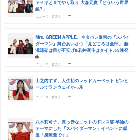
ァイギと直でやり取り 大森元貴「どういう世界
線?」
ニュース｜音楽｜
Mrs. GREEN APPLE、ネタバレ厳禁の『スパイ
ダーマン』舞台あいさつ「見どころは全部」 藤
澤涼架は目が不安げ&若井滉斗はタイトル3連発
ニュース｜音楽｜
山之内すず、人生初のレッドカーペット ピンヒ
ールでランウェイかっ歩
ニュース｜音楽｜
八木莉可子、真っ赤なニットのドレス姿 卒論の
テーマにした『スパイダーマン』イベントに感
激「感無量です」