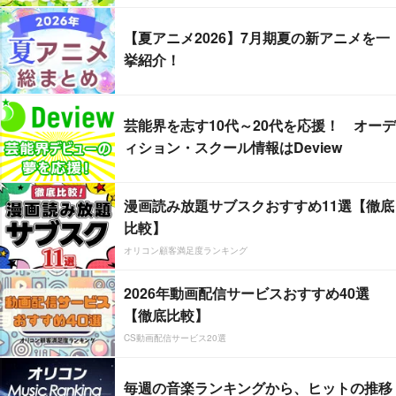
【夏アニメ2026】7月期夏の新アニメを一
挙紹介！
芸能界を志す10代～20代を応援！ オーデ
ィション・スクール情報はDeview
漫画読み放題サブスクおすすめ11選【徹底
比較】
オリコン顧客満足度ランキング
2026年動画配信サービスおすすめ40選
【徹底比較】
CS動画配信サービス20選
毎週の音楽ランキングから、ヒットの推移