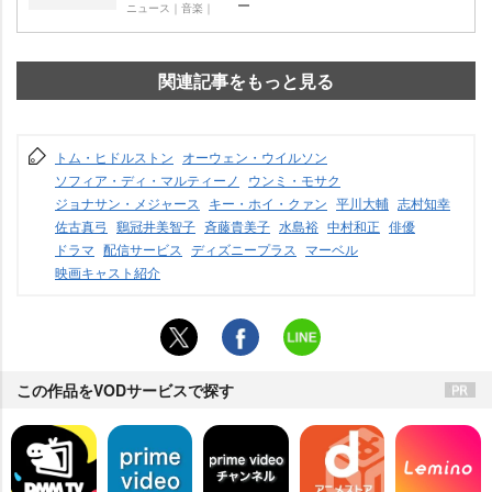
ニュース｜音楽｜
関連記事をもっと見る
トム・ヒドルストン
オーウェン・ウイルソン
ソフィア・ディ・マルティーノ
ウンミ・モサク
ジョナサン・メジャース
キー・ホイ・クァン
平川大輔
志村知幸
佐古真弓
鷄冠井美智子
斉藤貴美子
水島裕
中村和正
俳優
ドラマ
配信サービス
ディズニープラス
マーベル
映画キャスト紹介
この作品をVODサービスで探す