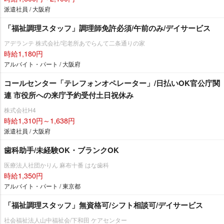
派遣社員 / 大阪府
「福祉調理スタッフ」調理師免許必須/午前のみ/デイサービス
アデランテ 株式会社/宅老所あでらんて二条通りの家
時給1,180円
アルバイト・パート / 大阪府
コールセンター「テレフォンオペレーター」/日払いOK官公庁関
連 市役所への来庁予約受付土日祝休み
株式会社H4
時給1,310円～1,638円
派遣社員 / 大阪府
歯科助手/未経験OK・ブランクOK
医療法人社団かりん 麻布十番 はな歯科
時給1,350円
アルバイト・パート / 東京都
「福祉調理スタッフ」無資格可/シフト相談可/デイサービス
社会福祉法人山中福祉会/下和田 ケアセンター