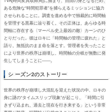
TVA[時間変異取締局]に捕まり、自由の身となるため、
ある危険な“時間犯罪者”を捕らえるミッションに協力
させられることに。調査を進める中で独裁的に時間軸
を管理する黒幕に辿り着く。その正体は、あらゆる時
間軸に存在する〈マーベル史上最凶の敵〉カーンのひ
とりだった。彼はロキに「時間軸の管理に疲れた」と
語り、無抵抗のまま命を落とす。管理者を失ったこと
により世界の秩序は崩壊し、時間軸の分岐が無数に発
生してしまうことに――。
シ ーズン2のストーリー
世界の秩序が崩壊し大混乱を迎えた状況の中、ロキの
身に謎の“タイムスリップ現象”が起こり、「時間に引
きずり込まれ、過去と現在を行き来する」という非常