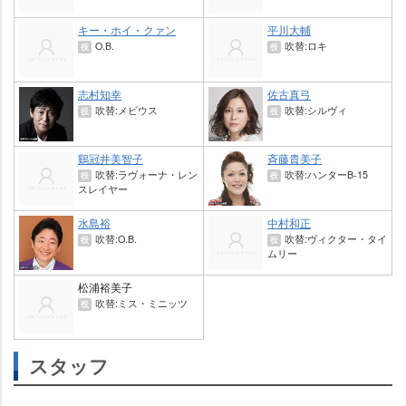
キー・ホイ・クァン
平川大輔
O.B.
吹替:ロキ
役
役
志村知幸
佐古真弓
吹替:メビウス
吹替:シルヴィ
役
役
鷄冠井美智子
斉藤貴美子
吹替:ラヴォーナ・レン
吹替:ハンターB-15
役
役
スレイヤー
水島裕
中村和正
吹替:O.B.
吹替:ヴィクター・タイ
役
役
ムリー
松浦裕美子
吹替:ミス・ミニッツ
役
スタッフ