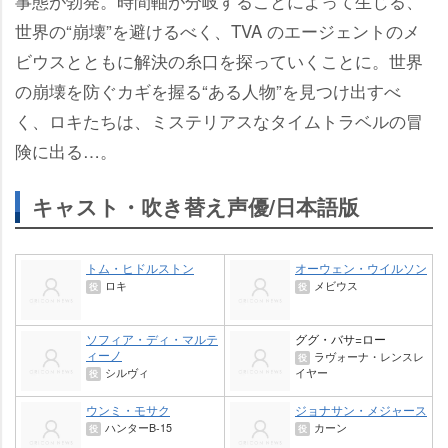
事態が勃発。時間軸が分岐することによって生じる、
世界の“崩壊”を避けるべく、TVA のエージェントのメ
ビウスとともに解決の糸口を探っていくことに。世界
の崩壊を防ぐカギを握る“ある人物”を見つけ出すべ
く、ロキたちは、ミステリアスなタイムトラベルの冒
険に出る…。
キャスト・吹き替え声優/日本語版
トム・ヒドルストン
オーウェン・ウイルソン
ロキ
メビウス
役
役
ソフィア・ディ・マルテ
ググ・バサ=ロー
ィーノ
ラヴォーナ・レンスレ
役
シルヴィ
イヤー
役
ウンミ・モサク
ジョナサン・メジャース
ハンターB-15
カーン
役
役