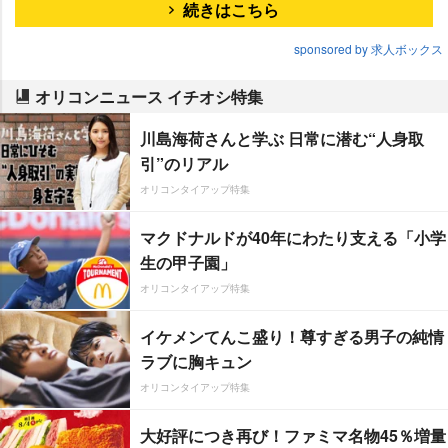
続きはこちら
sponsored by 求人ボックス
オリコンニュース イチオシ特集
川島海荷さんと学ぶ 日常に潜む“人身取
引”のリアル
オリコンタイアップ特集
マクドナルドが40年にわたり支える「小学
生の甲子園」
オリコンタイアップ特集
イケメンてんこ盛り！尊すぎる男子の純情
ラブに胸キュン
オリコンタイアップ特集
大好評につき再び！ファミマ名物45％増量