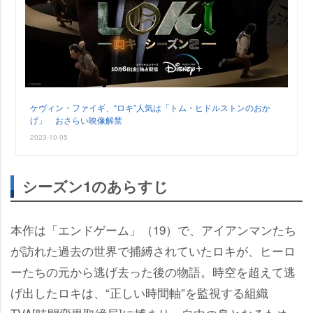
ケヴィン・ファイギ、“ロキ”人気は「トム・ヒドルストンのおか
げ」 おさらい映像解禁
2023-10-05
シーズン1のあらすじ
本作は「エンドゲーム」（19）で、アイアンマンたち
が訪れた過去の世界で捕縛されていたロキが、ヒーロ
ーたちの元から逃げ去った後の物語。時空を超えて逃
げ出したロキは、“正しい時間軸”を監視する組織