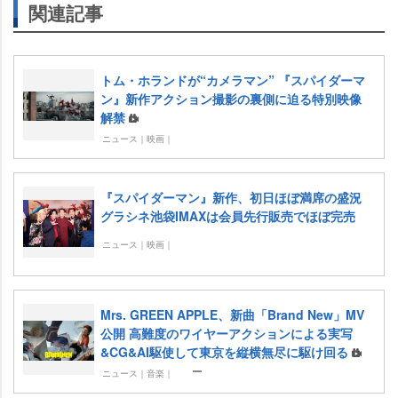
関連記事
トム・ホランドが“カメラマン” 『スパイダーマ
ン』新作アクション撮影の裏側に迫る特別映像
解禁
ニュース｜映画｜
『スパイダーマン』新作、初日ほぼ満席の盛況
グラシネ池袋IMAXは会員先行販売でほぼ完売
ニュース｜映画｜
Mrs. GREEN APPLE、新曲「Brand New」MV
公開 高難度のワイヤーアクションによる実写
&CG&AI駆使して東京を縦横無尽に駆け回る
ニュース｜音楽｜