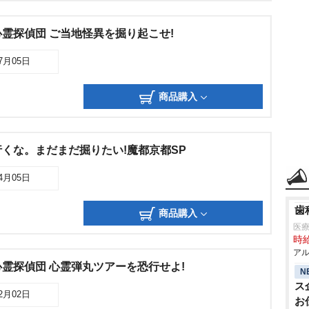
霊探偵団 ご当地怪異を掘り起こせ!
07月05日
商品購入
くな。まだまだ掘りたい!魔都京都SP
04月05日
歯
商品購入
医
時給
アル
霊探偵団 心霊弾丸ツアーを恐行せよ!
N
ス
12月02日
お