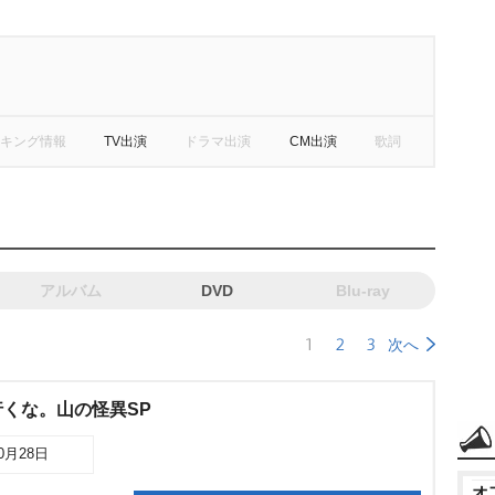
キング情報
TV出演
ドラマ出演
CM出演
歌詞
アルバム
DVD
Blu-ray
1
2
3
次へ
くな。山の怪異SP
10月28日
オ