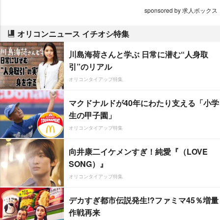
sponsored by 求人ボックス
オリコンニュース イチオシ特集
川島海荷さんと学ぶ 日常に潜む“人身取
引”のリアル
オリコンタイアップ特集
マクドナルドが40年にわたり支える「小学
生の甲子園」
オリコンタイアップ特集
向井康二イケメンすぎ！純愛『（LOVE
SONG）』
オリコンタイアップ特集
デカすぎ都市伝説発生!?ファミマ45％増量
作戦再来