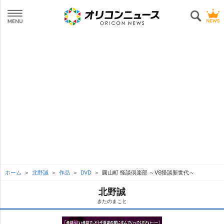
ホーム
北野誠
作品
DVD
圓山町 怪談倶楽部 ～VS怪談新世代～
北野誠
きたのまこと