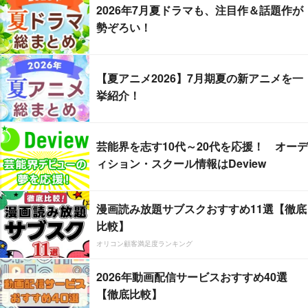
2026年7月夏ドラマも、注目作＆話題作が
勢ぞろい！
【夏アニメ2026】7月期夏の新アニメを一
挙紹介！
芸能界を志す10代～20代を応援！ オーデ
ィション・スクール情報はDeview
漫画読み放題サブスクおすすめ11選【徹底
比較】
オリコン顧客満足度ランキング
2026年動画配信サービスおすすめ40選
【徹底比較】