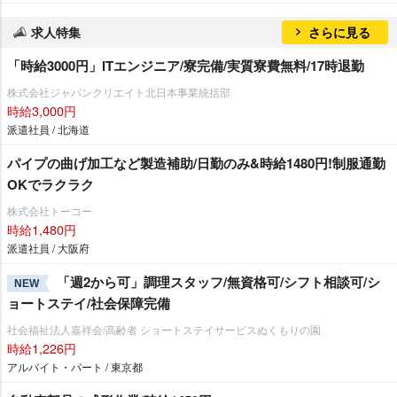
求人特集
さらに見る
「時給3000円」ITエンジニア/寮完備/実質寮費無料/17時退勤
株式会社ジャパンクリエイト北日本事業統括部
時給3,000円
派遣社員 / 北海道
パイプの曲げ加工など製造補助/日勤のみ&時給1480円!制服通勤
OKでラクラク
株式会社トーコー
時給1,480円
派遣社員 / 大阪府
「週2から可」調理スタッフ/無資格可/シフト相談可/シ
NEW
ョートステイ/社会保障完備
社会福祉法人嘉祥会/高齢者 ショートステイサービスぬくもりの園
時給1,226円
アルバイト・パート / 東京都