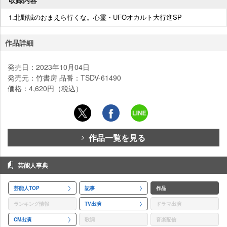
1.北野誠のおまえら行くな。心霊・UFOオカルト大行進SP
作品詳細
発売日：2023年10月04日
発売元：竹書房 品番：TSDV-61490
価格：4,620円（税込）
作品一覧を見る
芸能人事典
芸能人TOP
記事
作品
ランキング情報
TV出演
ドラマ出演
CM出演
歌詞
音楽配信