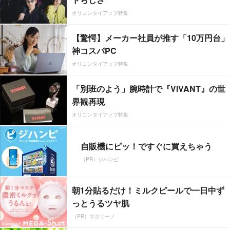
オリコンタイアップ特集
【驚愕】メーカー社員が推す「10万円台」
神コスパPC
オリコンタイアップ特集
「別班のよう」腕時計で『VIVANT』の世
界観再現
オリコンタイアップ特集
自販機にピッ！ですぐに買えちゃう
（PR）ジハンピ
朝1分貼るだけ！ミルクピールで一日中ず
っとうるツヤ肌
（PR）サボリーノ