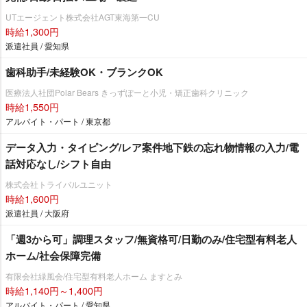
UTエージェント株式会社AGT東海第一CU
時給1,300円
派遣社員 / 愛知県
歯科助手/未経験OK・ブランクOK
医療法人社団Polar Bears きっずぽーと小児・矯正歯科クリニック
時給1,550円
アルバイト・パート / 東京都
データ入力・タイピング/レア案件地下鉄の忘れ物情報の入力/電
話対応なし/シフト自由
株式会社トライバルユニット
時給1,600円
派遣社員 / 大阪府
「週3から可」調理スタッフ/無資格可/日勤のみ/住宅型有料老人
ホーム/社会保障完備
有限会社緑風会/住宅型有料老人ホーム ますとみ
時給1,140円～1,400円
アルバイト・パート / 愛知県