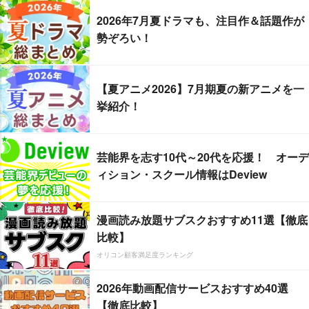
2026年7月夏ドラマも、注目作＆話題作が
勢ぞろい！
【夏アニメ2026】7月期夏の新アニメを一
挙紹介！
芸能界を志す10代～20代を応援！ オーデ
ィション・スクール情報はDeview
漫画読み放題サブスクおすすめ11選【徹底
比較】
オリコン顧客満足度ランキング
2026年動画配信サービスおすすめ40選
【徹底比較】