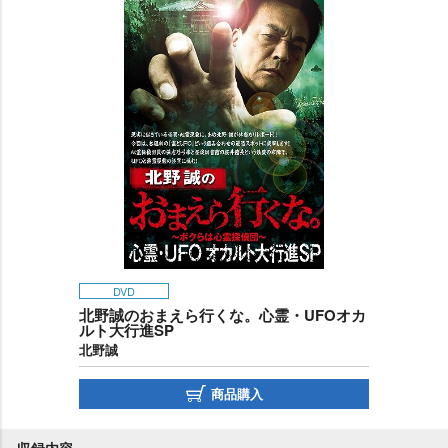
DVD
北野誠のおまえら行くな。心霊・UFOオカ
ルト大行進SP
北野誠
商品購入
収録内容