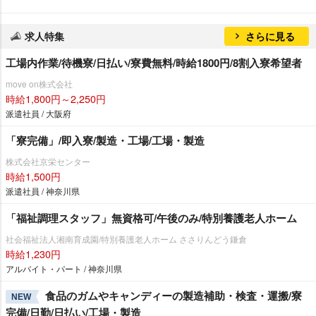
求人特集
さらに見る
工場内作業/待機寮/日払い/寮費無料/時給1800円/8割入寮希望者
move on株式会社
時給1,800円～2,250円
派遣社員 / 大阪府
「寮完備」/即入寮/製造・工場/工場・製造
株式会社京栄センター
時給1,500円
派遣社員 / 神奈川県
「福祉調理スタッフ」無資格可/午後のみ/特別養護老人ホーム
社会福祉法人湘南育成園/特別養護老人ホーム ささりんどう鎌倉
時給1,230円
アルバイト・パート / 神奈川県
食品のガムやキャンディーの製造補助・検査・運搬/寮
NEW
完備/日勤/日払い/工場・製造