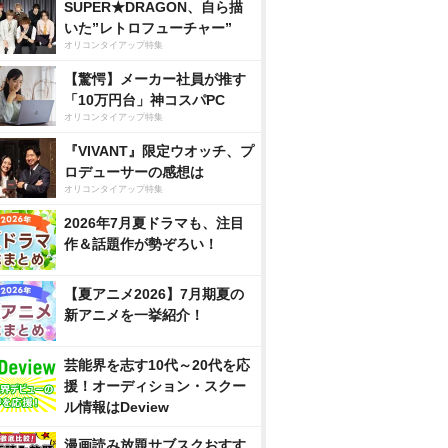
SUPER★DRAGON、自ら描
いた”レトロフューチャー”
オリコンタイアップ特集
【驚愕】メーカー社員が推す
「10万円台」神コスパPC
オリコンタイアップ特集
『VIVANT』限定ウオッチ、プ
ロデューサーの感想は
オリコンタイアップ特集
2026年7月夏ドラマも、注目
作＆話題作が勢ぞろい！
【夏アニメ2026】7月期夏の
新アニメを一挙紹介！
芸能界を志す10代～20代を応
援！オーディション・スクー
ル情報はDeview
漫画読み放題サブスクおすす