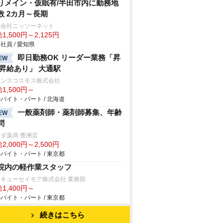
りメイン・仮眠有/半田市内に勤務地
数 2カ月～長期
式会社ニッソーネット
1,500円～2,125円
社員 / 愛知県
即日勤務OK リーダー業務「昇
EW
 昇給あり」 大通駅
ランスコスモス株式会社
1,500円～
バイト・パート / 北海道
一般薬剤師・薬剤師募集、年齢
EW
問
ダ薬局 豊洲店
2,000円～2,500円
バイト・パート / 東京都
院内の軽作業スタッフ
キューセイモア株式会社 業務部
1,400円～
バイト・パート / 東京都
続きはこちら