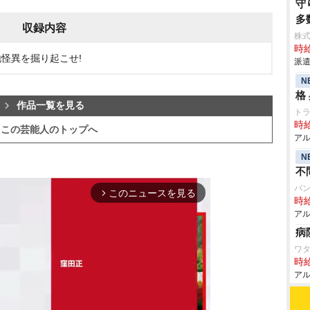
守
多
収録内容
株
時給
地怪異を掘り起こせ!
派遣
N
格
作品一覧を見る
ト
時給
この芸能人のトップへ
アル
N
不
パン
このニュースを見る
arrow_forward_ios
時給
アル
病
ワタ
時給
アル