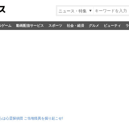
ニュース・特集
&ゲーム
動画配信サービス
スポーツ
社会・経済
グルメ
ビューティ
ラ
らは心霊探偵団 ご当地怪異を掘り起こせ!