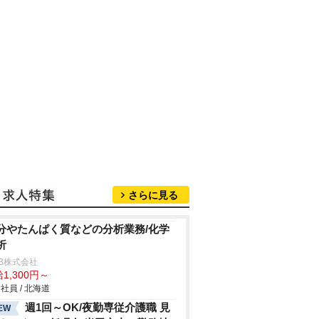
さらに見る
分やたんぱく質などの分析業務/化学
析
B株式会社
1,300円～
社員 / 北海道
週1回～OK/夜勤専従介護職 見
EW