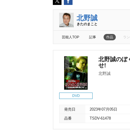
北野誠
きたのまこと
芸能人TOP
記事
作品
ラン
北野誠のぼ
せ!
北野誠
DVD
発売日
2023年07月05日
品番
TSDV-61478