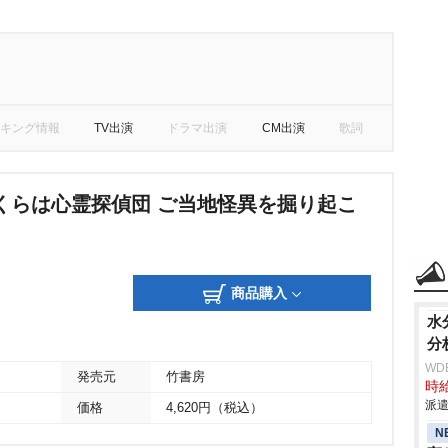
キング情報
TV出演
ドラマ出演
CM出演
歌詞
くらは心霊探偵団 ご当地怪異を掘り起こ
商品購入
水
分
WD
発売元
竹書房
時給
派遣
価格
4,620円（税込）
N