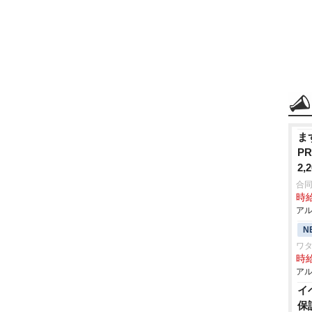
ま
P
2
合
時給
アル
N
ワタ
時給
アル
イ
保