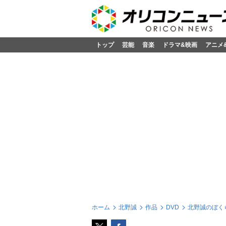
トップ
芸能
音楽
ドラマ&映画
アニメ
ホーム
北野誠
作品
DVD
北野誠のぼく