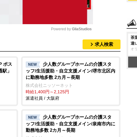
Powered by 
GliaStudios
茶
違
求人検索
M
オ
u
t
P ポス
少人数グループホームの介護スタ
NEW
通駅」
ッフ/生活援助・自立支援メイン/堺市北区内
e
に勤務地多数 2カ月～長期
株式会社ニッソーネット
時給1,400円～2,125円
派遣社員 / 大阪府
少人数グループホームの介護スタ
NEW
ッフ/生活援助・自立支援メイン/泉南市内に
勤務地多数 2カ月～長期