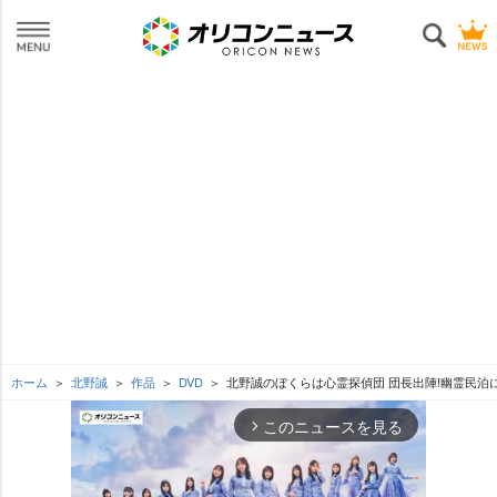
ホーム
北野誠
作品
DVD
北野誠のぼくらは心霊探偵団 団長出陣!幽霊民泊
このニュースを見る
arrow_forward_ios