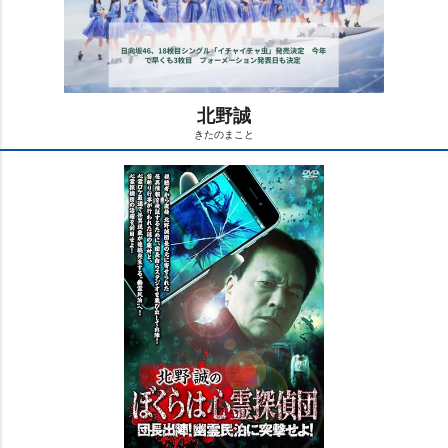
北野誠
きたのまこと
M
u
t
e