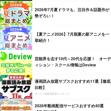
2026年7月夏ドラマも、注目作＆話題作が
勢ぞろい！
【夏アニメ2026】7月期夏の新アニメを一
挙紹介！
芸能界を志す10代～20代を応援！ オーデ
ィション・スクール情報はDeview
漫画読み放題サブスクおすすめ11選【徹底
比較】
オリコン顧客満足度ランキング
2026年動画配信サービスおすすめ40選