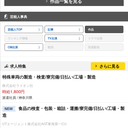
作品一覧を見る
芸能人事典
芸能人TOP
記事
作品
ランキング情報
TV出演
ドラマ出演
CM出演
歌詞
音楽配信
求人特集
さらに見る
特殊車両の製造・検査/寮完備/日払い/工場・製造
株式会社ライオン社
時給1,800円
派遣社員 / 神奈川県
食品の検査・包装・箱詰・運搬/寮完備/日払い/工場・製
NEW
造
UTエージェント株式会社AGT東海第一CU