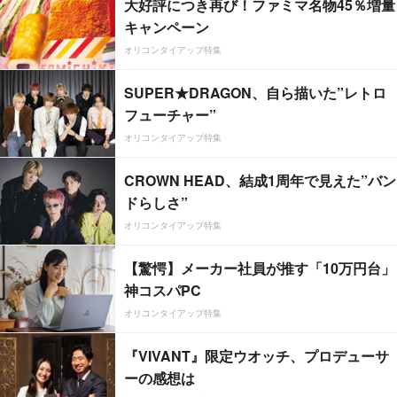
大好評につき再び！ファミマ名物45％増量
キャンペーン
オリコンタイアップ特集
SUPER★DRAGON、自ら描いた”レトロ
フューチャー”
オリコンタイアップ特集
CROWN HEAD、結成1周年で見えた”バン
ドらしさ”
オリコンタイアップ特集
【驚愕】メーカー社員が推す「10万円台」
神コスパPC
オリコンタイアップ特集
『VIVANT』限定ウオッチ、プロデューサ
ーの感想は