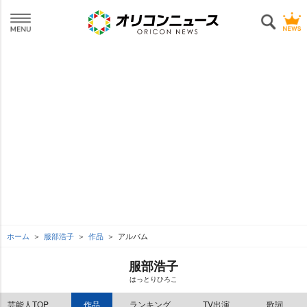
ホーム
服部浩子
作品
アルバム
服部浩子
はっとりひろこ
芸能人TOP
作品
ランキング
TV出演
歌詞