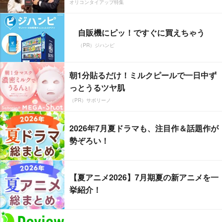
オリコンタイアップ特集
自販機にピッ！ですぐに買えちゃう
（PR）ジハンピ
朝1分貼るだけ！ミルクピールで一日中ず
っとうるツヤ肌
（PR）サボリーノ
2026年7月夏ドラマも、注目作＆話題作が
勢ぞろい！
【夏アニメ2026】7月期夏の新アニメを一
挙紹介！