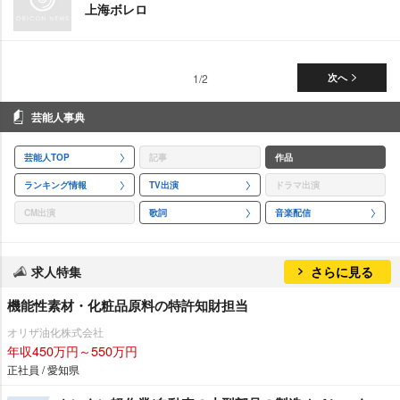
上海ボレロ
1/2
次へ
芸能人事典
芸能人TOP
記事
作品
ランキング情報
TV出演
ドラマ出演
CM出演
歌詞
音楽配信
求人特集
さらに見る
機能性素材・化粧品原料の特許知財担当
オリザ油化株式会社
年収450万円～550万円
正社員 / 愛知県