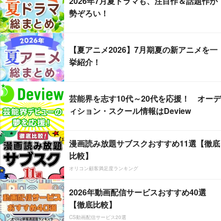
2026年7月夏ドラマも、注目作＆話題作が
勢ぞろい！
【夏アニメ2026】7月期夏の新アニメを一
挙紹介！
芸能界を志す10代～20代を応援！ オーデ
ィション・スクール情報はDeview
漫画読み放題サブスクおすすめ11選【徹底
比較】
オリコン顧客満足度ランキング
2026年動画配信サービスおすすめ40選
【徹底比較】
CS動画配信サービス20選