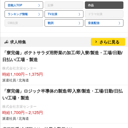
芸能人TOP
記事
作品
ランキング情報
TV出演
ドラマ出演
CM出演
歌詞
音楽配信
求人特集
さらに見る
「寮完備」ポテトサラダ用野菜の加工/即入寮/製造・工場/日勤/
日払い/工場・製造
株式会社京栄センター
時給1,100円～1,375円
派遣社員 / 北海道
「寮完備」ロジック半導体の製造/即入寮/製造・工場/日勤/日払
い/工場・製造
株式会社京栄センター
時給1,700円～2,125円
派遣社員 / 北海道