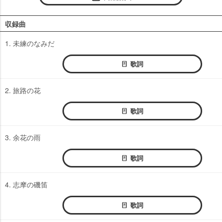
収録曲
1. 未練のなみだ
歌詞
2. 旅路の花
歌詞
3. 余花の雨
歌詞
4. 志摩の磯笛
歌詞