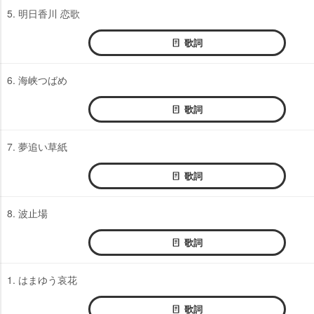
5. 明日香川 恋歌
歌詞
6. 海峡つばめ
歌詞
7. 夢追い草紙
歌詞
8. 波止場
歌詞
1. はまゆう哀花
歌詞