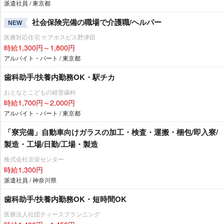
派遣社員 / 東京都
社会保険完備の職場で介護職/ヘルパー
NEW
医療対応住宅 ケアホスピス野津田
時給1,300円～1,800円
アルバイト・パート / 東京都
歯科助手/扶養内勤務OK・駅チカ
おとなとこどもの経堂歯科
時給1,700円～2,000円
アルバイト・パート / 東京都
「寮完備」自動車向けガラスの加工・検査・運搬・梱包/即入寮/
製造・工場/日勤/工場・製造
株式会社京栄センター
時給1,300円
派遣社員 / 神奈川県
歯科助手/扶養内勤務OK・短時間OK
医療法人社団ティースプランニング