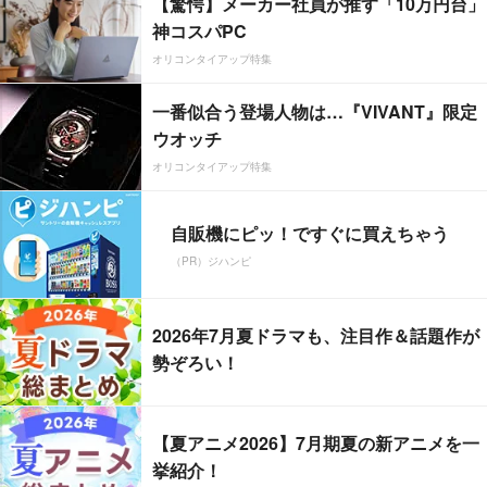
【驚愕】メーカー社員が推す「10万円台」
神コスパPC
オリコンタイアップ特集
一番似合う登場人物は…『VIVANT』限定
ウオッチ
オリコンタイアップ特集
自販機にピッ！ですぐに買えちゃう
（PR）ジハンピ
2026年7月夏ドラマも、注目作＆話題作が
勢ぞろい！
【夏アニメ2026】7月期夏の新アニメを一
挙紹介！