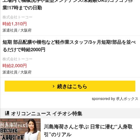
工場内で機械洗浄や金型メンテナンス/未経験OKのコツコツ作
業!17時までの日勤
株式会社トーコー
時給1,310円
派遣社員 / 大阪府
短期 部品配膳や梱包など軽作業スタッフ/3ヶ月短期!部品を並べ
るだけで時給2000円
株式会社トーコー
時給2,000円
派遣社員 / 大阪府
続きはこちら
sponsored by 求人ボックス
オリコンニュース イチオシ特集
川島海荷さんと学ぶ 日常に潜む“人身取
引”のリアル