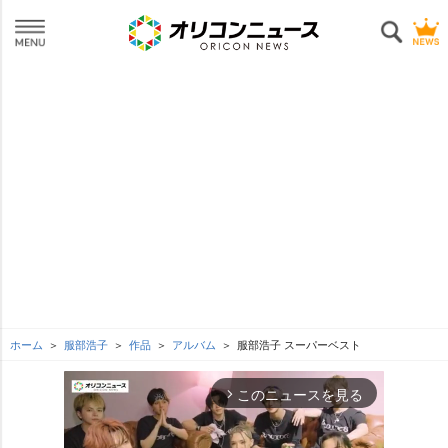
ホーム
服部浩子
作品
アルバム
服部浩子 スーパーベスト
このニュースを見る
arrow_forward_ios