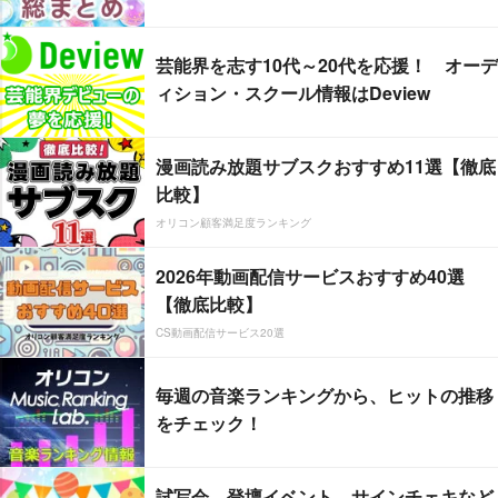
芸能界を志す10代～20代を応援！ オーデ
ィション・スクール情報はDeview
漫画読み放題サブスクおすすめ11選【徹底
比較】
オリコン顧客満足度ランキング
2026年動画配信サービスおすすめ40選
【徹底比較】
CS動画配信サービス20選
毎週の音楽ランキングから、ヒットの推移
をチェック！
試写会、登壇イベント、サインチェキなど