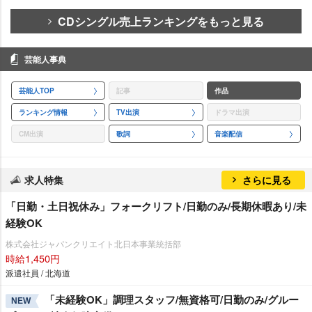
CDシングル売上ランキングをもっと見る
芸能人事典
芸能人TOP
記事
作品
ランキング情報
TV出演
ドラマ出演
CM出演
歌詞
音楽配信
求人特集
さらに見る
「日勤・土日祝休み」フォークリフト/日勤のみ/長期休暇あり/未
経験OK
株式会社ジャパンクリエイト北日本事業統括部
時給1,450円
派遣社員 / 北海道
「未経験OK」調理スタッフ/無資格可/日勤のみ/グルー
NEW