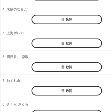
4. 未練のなみだ
歌詞
5. 上海ボレロ
歌詞
6. 明日香川 恋歌
歌詞
7. わすれ傘
歌詞
8. さくら さくら