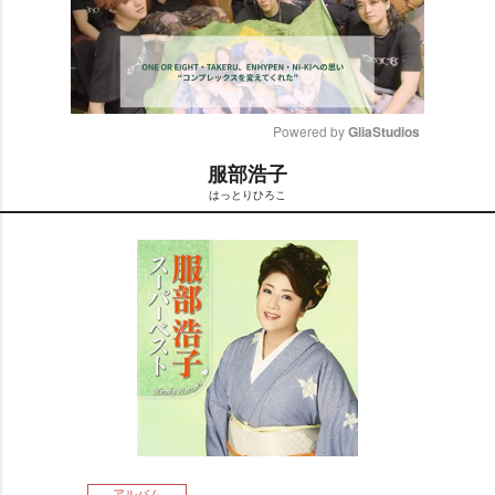
Powered by 
GliaStudios
服部浩子
M
はっとりひろこ
u
t
e
アルバム