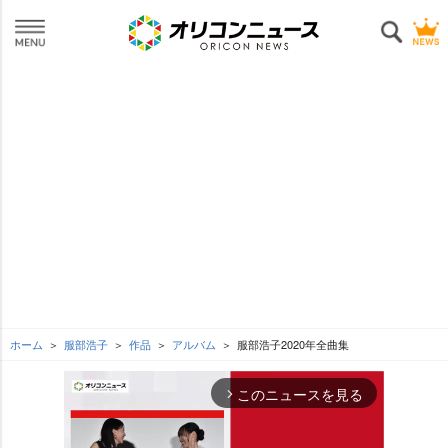
ホーム
服部浩子
作品
アルバム
服部浩子2020年全曲集
このニュースを見る
arrow_forward_ios