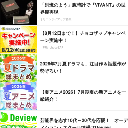
「別班のよう」腕時計で『VIVANT』の世
界観再現
オリコンタイアップ特集
【8月12日まで！】チョコザップキャンペ
ーン実施中！
（PR）chocoZAP
2026年7月夏ドラマも、注目作＆話題作が
勢ぞろい！
【夏アニメ2026】7月期夏の新アニメを一
挙紹介！
芸能界を志す10代～20代を応援！ オーデ
ィション・スクール情報はDeview