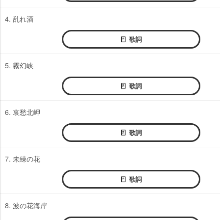
4. 乱れ酒
歌詞
5. 霧幻峡
歌詞
6. 哀愁北岬
歌詞
7. 未練の花
歌詞
8. 波の花海岸