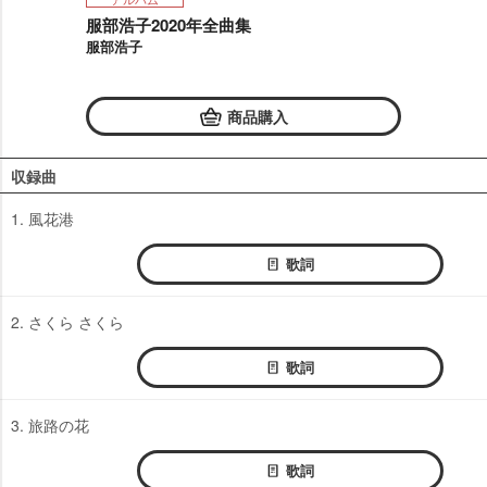
服部浩子2020年全曲集
服部浩子
商品購入
収録曲
1. 風花港
歌詞
2. さくら さくら
歌詞
3. 旅路の花
歌詞