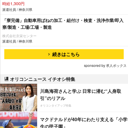
時給1,300円
派遣社員 / 神奈川県
「寮完備」自動車用ばねの加工・組付け・検査・洗浄作業/即入
寮/製造・工場/工場・製造
株式会社京栄センター
派遣社員 / 神奈川県
続きはこちら
sponsored by 求人ボックス
オリコンニュース イチオシ特集
川島海荷さんと学ぶ 日常に潜む“人身取
引”のリアル
オリコンタイアップ特集
マクドナルドが40年にわたり支える「小学
生の甲子園」