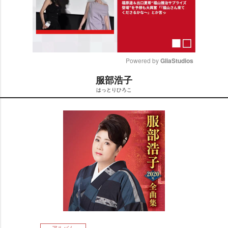
Powered by 
GliaStudios
服部浩子
M
はっとりひろこ
u
t
e
アルバム