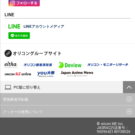
LINE
LINEアカウントメディア
PC版に切り替え
禁無断複写転載
クッキーの使用について
© oricon ME inc.
JASRAC許諾番号：
9009642140Y38026