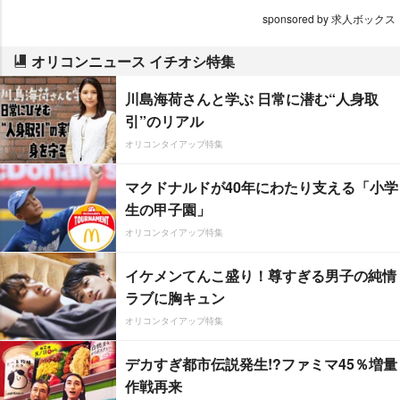
sponsored by 求人ボックス
オリコンニュース イチオシ特集
川島海荷さんと学ぶ 日常に潜む“人身取
引”のリアル
オリコンタイアップ特集
マクドナルドが40年にわたり支える「小学
生の甲子園」
オリコンタイアップ特集
イケメンてんこ盛り！尊すぎる男子の純情
ラブに胸キュン
オリコンタイアップ特集
デカすぎ都市伝説発生!?ファミマ45％増量
作戦再来