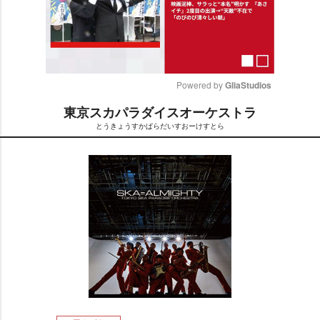
Powered by 
GliaStudios
東京スカパラダイスオーケストラ
M
とうきょうすかぱらだいすおーけすとら
u
t
e