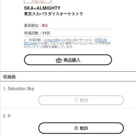
アルバム
SKA=ALMIGHTY
東京スカパラダイスオーケストラ
最高順位：
8
位
登場回数：
11
回
※「登場回数」は
you大樹
および法人向けサービス・
ORICON
BiZ online
で公開しております週間アルバムランキングTOP300
のランクイン回数を掲載しています。
商品購入
収録曲
1. Salvation Ska
歌詞
2. 9
歌詞