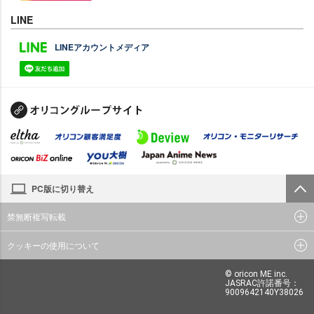
LINE
LINEアカウントメディア
PC版に切り替え
禁無断複写転載
クッキーの使用について
© oricon ME inc.
JASRAC許諾番号：
9009642140Y38026