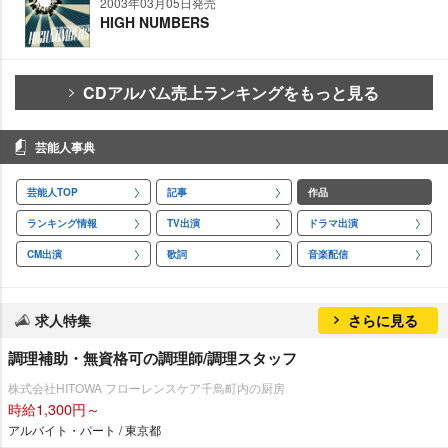
2003年03月05日発売
HIGH NUMBERS
CDアルバム売上ランキングをもっと見る
芸能人事典
芸能人TOP
記事
作品
ランキング情報
TV出演
ドラマ出演
CM出演
歌詞
音楽配信
求人特集
さらに見る
調理補助・無資格可の調理師/調理スタッフ
株式会社HITOWA フローレンスケア千鳥町内の厨房
時給1,300円～
アルバイト・パート / 東京都