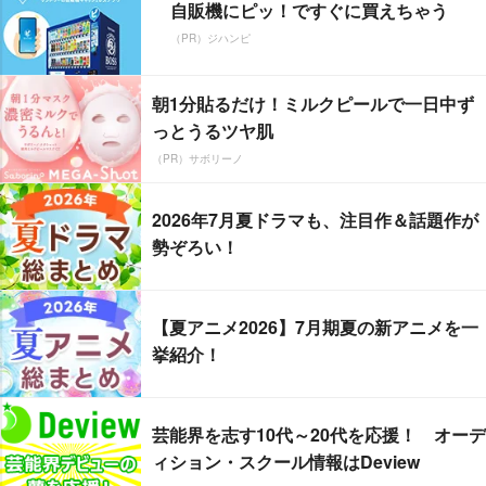
自販機にピッ！ですぐに買えちゃう
（PR）ジハンピ
朝1分貼るだけ！ミルクピールで一日中ず
っとうるツヤ肌
（PR）サボリーノ
2026年7月夏ドラマも、注目作＆話題作が
勢ぞろい！
【夏アニメ2026】7月期夏の新アニメを一
挙紹介！
芸能界を志す10代～20代を応援！ オーデ
ィション・スクール情報はDeview