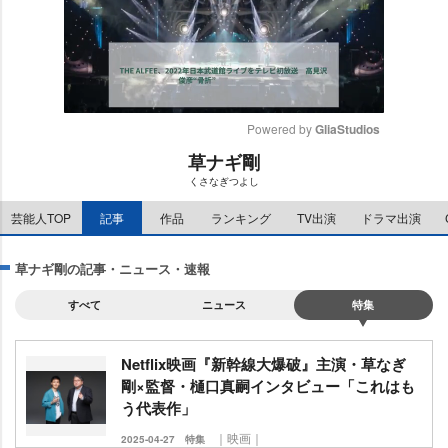
Powered by 
GliaStudios
草ナギ剛
M
くさなぎつよし
u
t
芸能人TOP
記事
作品
ランキング
TV出演
ドラマ出演
e
草ナギ剛の記事・ニュース・速報
すべて
ニュース
特集
Netflix映画『新幹線大爆破』主演・草なぎ
剛×監督・樋口真嗣インタビュー「これはも
う代表作」
｜映画｜
2025-04-27
特集