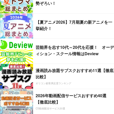
勢ぞろい！
【夏アニメ2026】7月期夏の新アニメを一
挙紹介！
芸能界を志す10代～20代を応援！ オーデ
ィション・スクール情報はDeview
漫画読み放題サブスクおすすめ11選【徹底
比較】
オリコン顧客満足度ランキング
2026年動画配信サービスおすすめ40選
【徹底比較】
CS動画配信サービス20選