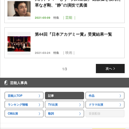
草なぎ剛、“静”の演技で真価
｜芸能 ｜
2021-05-09
特集
第44回『日本アカデミー賞』受賞結果一覧
｜映画｜
2021-03-24
特集
1/3
次へ
芸能人事典
芸能人TOP
記事
作品
ランキング情報
TV出演
ドラマ出演
CM出演
歌詞
音楽配信