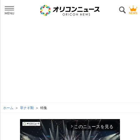
ホーム
草ナギ剛
特集
このニュースを見る
arrow_forward_ios