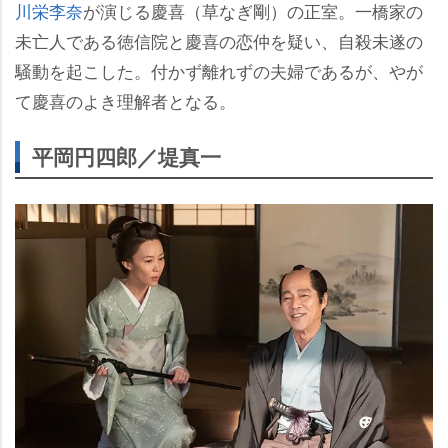
川栄李奈
が演じる慶喜（草なぎ剛）の正室。一橋家の
未亡人である徳信院と慶喜の恋仲を疑い、自殺未遂の
騒動を起こした。付かず離れずの夫婦であるが、やが
て慶喜のよき理解者となる。
平岡円四郎／堤真一