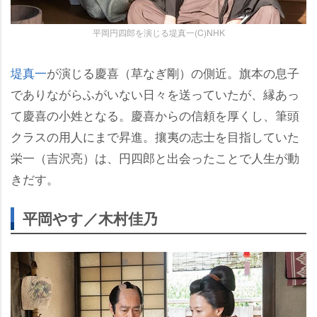
平岡円四郎を演じる堤真一(C)NHK
堤真一
が演じる慶喜（草なぎ剛）の側近。旗本の息子
でありながらふがいない日々を送っていたが、縁あっ
て慶喜の小姓となる。慶喜からの信頼を厚くし、筆頭
クラスの用人にまで昇進。攘夷の志士を目指していた
栄一（吉沢亮）は、円四郎と出会ったことで人生が動
きだす。
平岡やす／木村佳乃