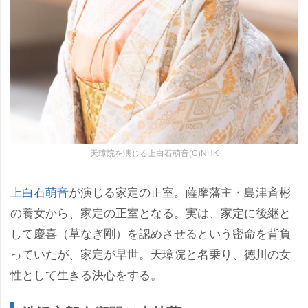
天璋院を演じる上白石萌音(C)NHK
上白石萌音
が演じる家定の正室。薩摩藩主・島津斉彬
の養女から、家定の正室となる。実は、家定に後継と
して慶喜（草なぎ剛）を認めさせるという密命を背負
っていたが、家定が早世。天璋院と名乗り、徳川の女
性として生きる決心をする。