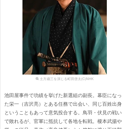
土方歳三を演じる町田啓太(C)NHK
池田屋事件で功績を挙げた新選組の副長。幕臣になっ
た栄一（吉沢亮）とある任務で出会い、同じ百姓出身
ということもあって意気投合する。鳥羽・伏見の戦い
で敗れるが、官軍に抵抗して各地を転戦。榎本武揚