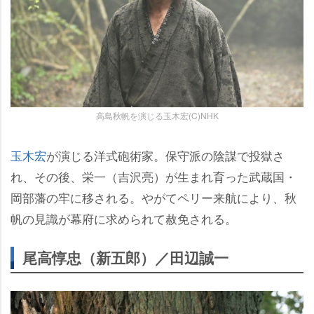
高島秋帆を演じる玉木宏(C)NHK
玉木宏
が演じる洋式砲術家。保守派の陰謀で投獄さ
れ、その後、栄一（吉沢亮）が生まれ育った武蔵国・
岡部藩の牢に移される。やがてペリー来航により、秋
帆の見識が幕府に求められて赦免される。
尾高惇忠（新五郎）／田辺誠一