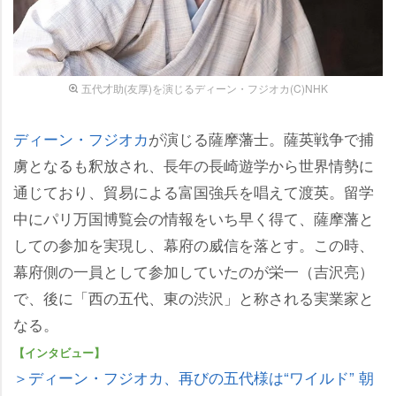
五代才助(友厚)を演じるディーン・フジオカ(C)NHK
ディーン・フジオカ
が演じる薩摩藩士。薩英戦争で捕
虜となるも釈放され、長年の長崎遊学から世界情勢に
通じており、貿易による富国強兵を唱えて渡英。留学
中にパリ万国博覧会の情報をいち早く得て、薩摩藩と
しての参加を実現し、幕府の威信を落とす。この時、
幕府側の一員として参加していたのが栄一（吉沢亮）
で、後に「西の五代、東の渋沢」と称される実業家と
なる。
【インタビュー】
＞ディーン・フジオカ、再びの五代様は“ワイルド” 朝