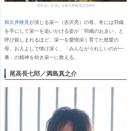
渋沢ゑいを演じる和久井映見(C)NHK
和久井映見
が演じる栄一（吉沢亮）の母。冬には羽織
を手にして栄一を追いかける姿が「羽織のおゑい」と
呼び親しまれるほど、栄一を愛情深く育てた慈愛の
母。お人よしで情け深く、「みんながうれしいのが一
番」の精神を幼き栄一に教える。
尾高長七郎／満島真之介