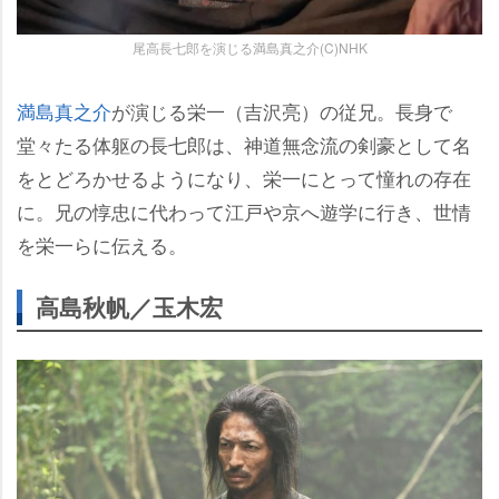
尾高長七郎を演じる満島真之介(C)NHK
満島真之介
が演じる栄一（吉沢亮）の従兄。長身で
堂々たる体躯の長七郎は、神道無念流の剣豪として名
をとどろかせるようになり、栄一にとって憧れの存在
に。兄の惇忠に代わって江戸や京へ遊学に行き、世情
を栄一らに伝える。
高島秋帆／玉木宏