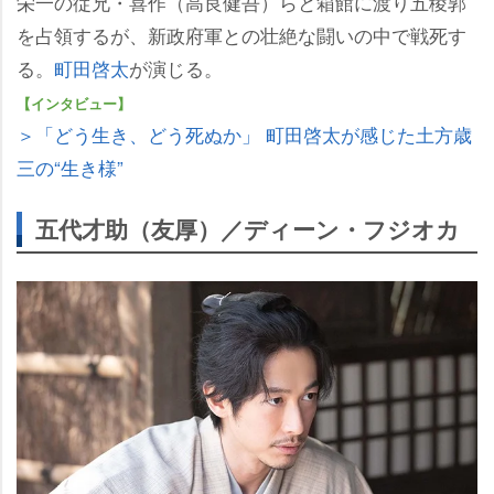
栄一の従兄・喜作（高良健吾）らと箱館に渡り五稜郭
を占領するが、新政府軍との壮絶な闘いの中で戦死す
る。
町田啓太
が演じる。
【インタビュー】
＞「どう生き、どう死ぬか」 町田啓太が感じた土方歳
三の“生き様”
五代才助（友厚）／ディーン・フジオカ