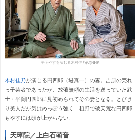
平岡やすを演じる木村佳乃(C)NHK
木村佳乃
が演じる円四郎（堤真一）の妻。吉原の売れ
っ子芸者であったが、放蕩無頼の生活を送っていた武
士・平岡円四郎に見初められてその妻となる。とびき
り美人だが気はめっぽう強く、粗野で破天荒な円四郎
もやすには頭が上がらない。
天璋院／上白石萌音