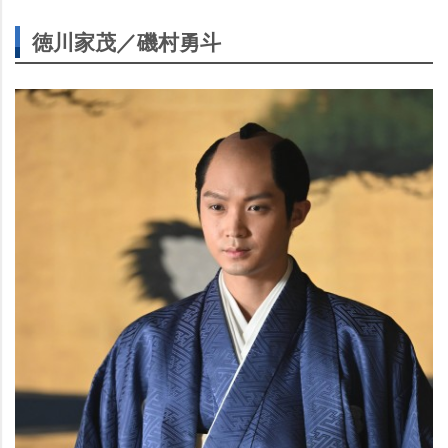
徳川家茂／磯村勇斗