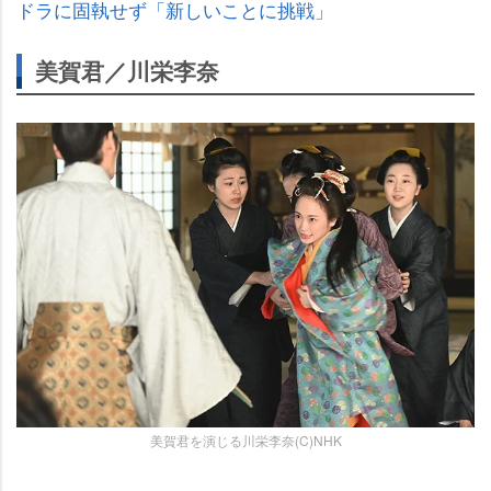
ドラに固執せず「新しいことに挑戦」
美賀君／川栄李奈
美賀君を演じる川栄李奈(C)NHK