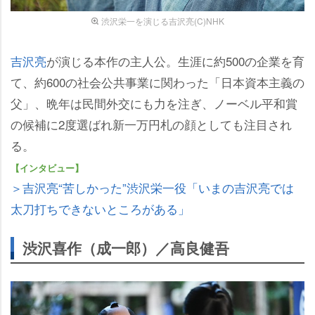
渋沢栄一を演じる吉沢亮(C)NHK
吉沢亮
が演じる本作の主人公。生涯に約500の企業を育
て、約600の社会公共事業に関わった「日本資本主義の
父」、晩年は民間外交にも力を注ぎ、ノーベル平和賞
の候補に2度選ばれ新一万円札の顔としても注目され
る。
【インタビュー】
＞吉沢亮“苦しかった”渋沢栄一役「いまの吉沢亮では
太刀打ちできないところがある」
渋沢喜作（成一郎）／高良健吾