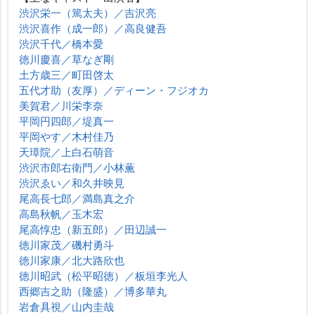
渋沢栄一（篤太夫）／吉沢亮
渋沢喜作（成一郎）／高良健吾
渋沢千代／橋本愛
徳川慶喜／草なぎ剛
土方歳三／町田啓太
五代才助（友厚）／ディーン・フジオカ
美賀君／川栄李奈
平岡円四郎／堤真一
平岡やす／木村佳乃
天璋院／上白石萌音
渋沢市郎右衛門／小林薫
渋沢ゑい／和久井映見
尾高長七郎／満島真之介
高島秋帆／玉木宏
尾高惇忠（新五郎）／田辺誠一
徳川家茂／磯村勇斗
徳川家康／北大路欣也
徳川昭武（松平昭徳）／板垣李光人
西郷吉之助（隆盛）／博多華丸
倉具視／山内圭哉