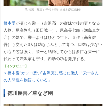
渋沢（尾高）千代を演じる橋本愛(C)NHK
橋本愛
が演じる栄一（吉沢亮）の従妹で後の妻となる
人物。尾高惇忠（田辺誠一）、尾高長七郎（満島真之
介）の妹で、栄一よりはひとつ年下。喜作（高良健
吾）も交えた3人は幼なじみとして育つ。口数は少ない
が心の芯は強く、栄一と結婚してからは多忙な栄一に
代わって渋沢家を守り、内助の功を発揮する。
【インタビュー】
＞橋本愛“カッコ悪い”吉沢亮に感じた魅力「栄一さん
の人間性を物語っている」
徳川慶喜／草なぎ剛