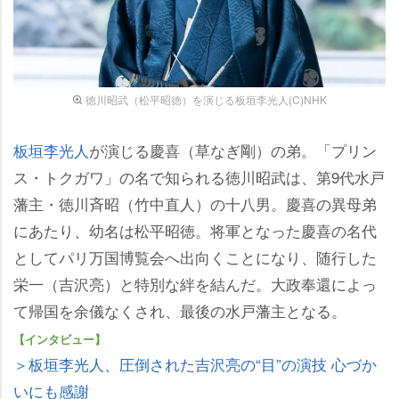
徳川昭武（松平昭徳）を演じる板垣李光人(C)NHK
板垣李光人
が演じる慶喜（草なぎ剛）の弟。「プリン
ス・トクガワ」の名で知られる徳川昭武は、第9代水戸
藩主・徳川斉昭（竹中直人）の十八男。慶喜の異母弟
にあたり、幼名は松平昭徳。将軍となった慶喜の名代
としてパリ万国博覧会へ出向くことになり、随行した
栄一（吉沢亮）と特別な絆を結んだ。大政奉還によっ
て帰国を余儀なくされ、最後の水戸藩主となる。
【インタビュー】
＞板垣李光人、圧倒された吉沢亮の“目”の演技 心づか
いにも感謝