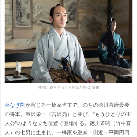
徳川慶喜を演じる草なぎ剛(C)NHK
草なぎ剛
が演じる一橋家当主で、のちの徳川幕府最後
の将軍。渋沢栄一（吉沢亮）と並び、“もうひとりの主
人公”のような立ち位置で登場する。徳川斉昭（竹中直
人）の七男に生まれ、一橋家を継ぎ、側近・平岡円四