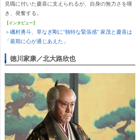
見職に付いた慶喜に支えられるが、自身の無力さを嘆
き、発奮する。
【インタビュー】
＞磯村勇斗、草なぎ剛に“独特な緊張感” 家茂と慶喜は
「最期に心が通じあえた」
徳川家康／北大路欣也