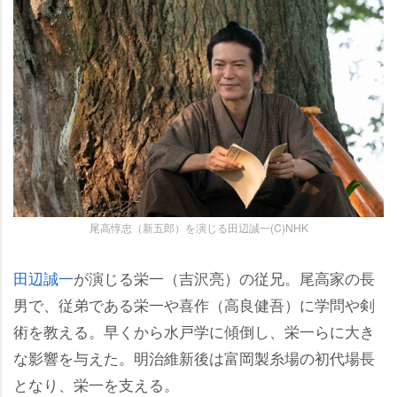
尾高惇忠（新五郎）を演じる田辺誠一(C)NHK
田辺誠一
が演じる栄一（吉沢亮）の従兄。尾高家の長
男で、従弟である栄一や喜作（高良健吾）に学問や剣
術を教える。早くから水戸学に傾倒し、栄一らに大き
な影響を与えた。明治維新後は富岡製糸場の初代場長
となり、栄一を支える。