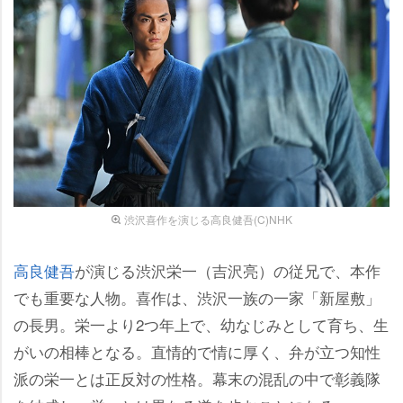
渋沢喜作を演じる高良健吾(C)NHK
高良健吾
が演じる渋沢栄一（吉沢亮）の従兄で、本作
でも重要な人物。喜作は、渋沢一族の一家「新屋敷」
の長男。栄一より2つ年上で、幼なじみとして育ち、生
がいの相棒となる。直情的で情に厚く、弁が立つ知性
派の栄一とは正反対の性格。幕末の混乱の中で彰義隊