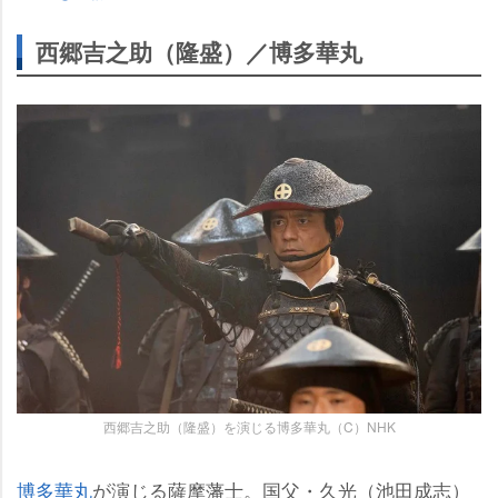
西郷吉之助（隆盛）／博多華丸
西郷吉之助（隆盛）を演じる博多華丸（C）NHK
博多華丸
が演じる薩摩藩士。国父・久光（池田成志）