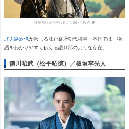
徳川家康を演じる北大路欣也(C)NHK
北大路欣也
が演じる江戸幕府初代将軍。本作では、物
語をわかりやすく伝える語り部のような存在。
徳川昭武（松平昭徳）／板垣李光人