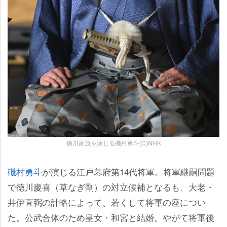
徳川家茂を演じる磯村勇斗(C)NHK
磯村勇斗
が演じる江戸幕府第14代将軍。将軍継嗣問題
で徳川慶喜（草なぎ剛）の対立候補となるも、大老・
井伊直弼の計略によって、若くして将軍の座につい
た。公武合体のため皇女・和宮と結婚。やがて将軍後