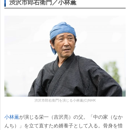
渋沢市郎右衛門／小林薫
渋沢市郎右衛門を演じる小林薫(C)NHK
小林薫
が演じる栄一（吉沢亮）の父。「中の家（なか
んち）」を立て直すため婿養子として入る。骨身を惜