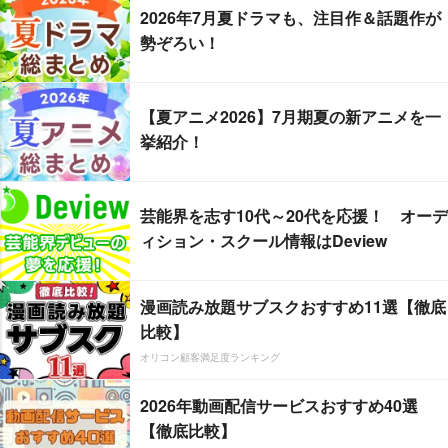
2026年7月夏ドラマも、注目作＆話題作が
勢ぞろい！
【夏アニメ2026】7月期夏の新アニメを一
挙紹介！
芸能界を志す10代～20代を応援！ オーデ
ィション・スクール情報はDeview
漫画読み放題サブスクおすすめ11選【徹底
比較】
オリコン顧客満足度ランキング
2026年動画配信サービスおすすめ40選
【徹底比較】