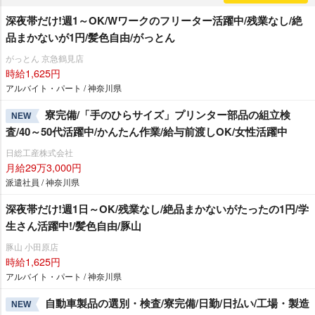
深夜帯だけ!週1～OK/Wワークのフリーター活躍中/残業なし/絶
品まかないが1円/髪色自由/がっとん
がっとん 京急鶴見店
時給1,625円
アルバイト・パート / 神奈川県
寮完備/「手のひらサイズ」プリンター部品の組立検
NEW
査/40～50代活躍中/かんたん作業/給与前渡しOK/女性活躍中
日総工産株式会社
月給29万3,000円
派遣社員 / 神奈川県
深夜帯だけ!週1日～OK/残業なし/絶品まかないがたったの1円/学
生さん活躍中!/髪色自由/豚山
豚山 小田原店
時給1,625円
アルバイト・パート / 神奈川県
自動車製品の選別・検査/寮完備/日勤/日払い/工場・製造
NEW