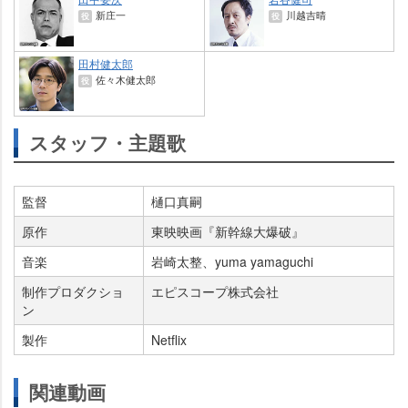
新庄一
川越吉晴
役
役
田村健太郎
佐々木健太郎
役
スタッフ・主題歌
監督
樋口真嗣
原作
東映映画『新幹線大爆破』
音楽
崎太整、yuma yamaguchi
制作プロダクショ
エピスコープ株式会社
ン
製作
Netflix
関連動画