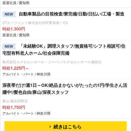
派遣社員 / 愛知県
自動車製品の目視検査/寮完備/日勤/日払い/工場・製造
NEW
UTエージェント株式会社AGT東海第一CU
時給1,300円
派遣社員 / 愛知県
「未経験OK」調理スタッフ/無資格可/シフト相談可/住
NEW
宅型有料老人ホーム/社会保障完備
株式会社エクセルシオール・ジャパン/エクセルシオール湘南台
時給1,225円～
アルバイト・パート / 神奈川県
深夜帯だけ!週1日～OK/絶品まかないがたったの1円/学生さん活
躍中!/髪色自由/豚山/深夜スタッフ
豚山 横浜岡野店
時給1,750円
アルバイト・パート / 神奈川県
続きはこちら