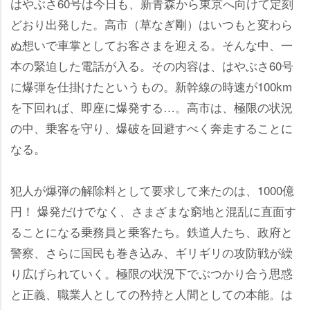
はやぶさ60号は今日も、新青森から東京へ向けて定刻
どおり出発した。高市（草なぎ剛）はいつもと変わら
ぬ想いで車掌としてお客さまを迎える。そんな中、一
本の緊迫した電話が入る。その内容は、はやぶさ60号
に爆弾を仕掛けたというもの。新幹線の時速が100km
を下回れば、即座に爆発する…。高市は、極限の状況
の中、乗客を守り、爆破を回避すべく奔走することに
なる。
犯人が爆弾の解除料として要求して来たのは、1000億
円！ 爆発だけでなく、さまざまな窮地と混乱に直面す
ることになる乗務員と乗客たち。鉄道人たち、政府と
警察、さらに国民も巻き込み、ギリギリの攻防戦が繰
り広げられていく。極限の状況下でぶつかり合う思惑
と正義、職業人としての矜持と人間としての本能。は