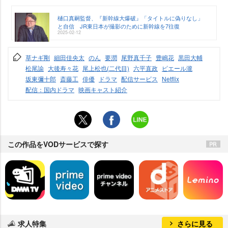
樋口真嗣監督、『新幹線大爆破』「タイトルに偽りなし」
と自信 JR東日本が撮影のために新幹線を7往復
2025-02-12
草ナギ剛
細田佳央太
のん
要潤
尾野真千子
豊嶋花
黒田大輔
松尾諭
大後寿々花
尾上松也(二代目)
六平直政
ピエール瀧
坂東彌十郎
斎藤工
俳優
ドラマ
配信サービス
Netflix
配信：国内ドラマ
映画キャスト紹介
この作品をVODサービスで探す
求人特集
さらに見る