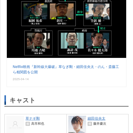
Netflix映画『新幹線大爆破』草なぎ剛・細田佳央太・のん・斎藤工
ら相関図を公開
2025-04-14
キャスト
草ナギ剛
細田佳央太
高市和也
藤井慶次
役
役