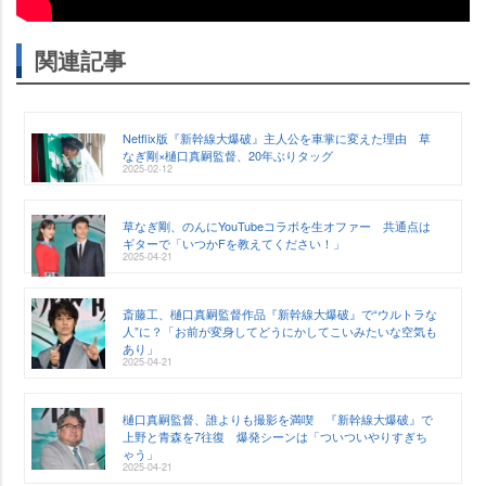
関連記事
Netflix版『新幹線大爆破』主人公を車掌に変えた理由 草
なぎ剛×樋口真嗣監督、20年ぶりタッグ
2025-02-12
草なぎ剛、のんにYouTubeコラボを生オファー 共通点は
ギターで「いつかFを教えてください！」
2025-04-21
斎藤工、樋口真嗣監督作品『新幹線大爆破』で“ウルトラな
人”に？「お前が変身してどうにかしてこいみたいな空気も
あり」
2025-04-21
樋口真嗣監督、誰よりも撮影を満喫 『新幹線大爆破』で
上野と青森を7往復 爆発シーンは「ついついやりすぎち
ゃう」
2025-04-21