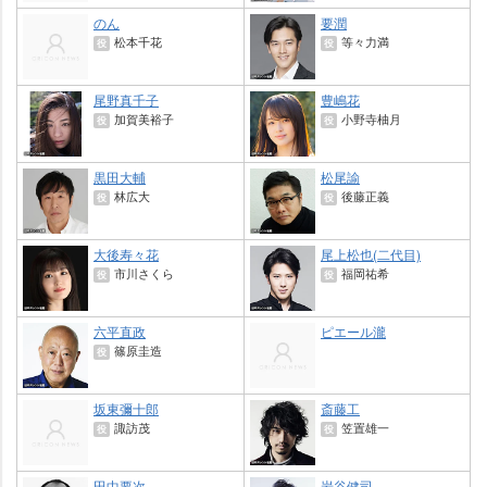
のん
要潤
松本千花
等々力満
役
役
尾野真千子
豊嶋花
加賀美裕子
小野寺柚月
役
役
黒田大輔
松尾諭
林広大
後藤正義
役
役
大後寿々花
尾上松也(二代目)
市川さくら
福岡祐希
役
役
六平直政
ピエール瀧
篠原圭造
役
坂東彌十郎
斎藤工
諏訪茂
笠置雄一
役
役
田中要次
谷健司