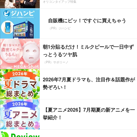
オリコンタイアップ特集
自販機にピッ！ですぐに買えちゃう
（PR）ジハンピ
朝1分貼るだけ！ミルクピールで一日中ず
っとうるツヤ肌
（PR）サボリーノ
2026年7月夏ドラマも、注目作＆話題作が
勢ぞろい！
【夏アニメ2026】7月期夏の新アニメを一
挙紹介！