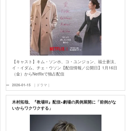
【キャスト】キム・ソンホ、コ・ユンジョン、福士蒼汰、
イ・イダム、チェ・ウソン【配信情報／公開日】1月16日
（金）からNetflixで独占配信
2026-01-15
｜ドラマ｜
木村拓哉、『教場III』配信×劇場の異例展開に「前例がな
いからワクワクする」