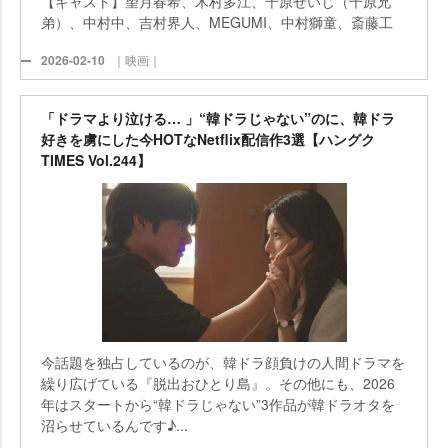
【キャスト】望月春希、木村多江、千原せいじ（千原兄
弟）、中村中、吉村界人、MEGUMI、中村獅童、斎藤工
2026-02-10
｜映画｜
「ドラマより泣ける… 」“韓ドラじゃない”のに、韓ドラ
好きを虜にした今HOTなNetflix配信作3選【ハングク
TIMES Vol.244】
今話題を独占しているのが、韓ドラ顔負けの人間ドラマを
繰り広げている『脱出おひとり島』。その他にも、2026
年はスタートから“韓ドラじゃない”3作品が韓ドラオタを
沼らせているんです♪...