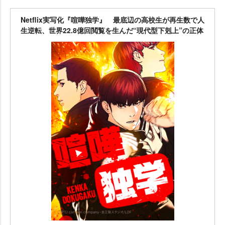
Netflix実写化『喧嘩独学』 最底辺の高校生が再生数で人
生逆転、世界22.8億回閲覧を生んだ“現代型下剋上”の正体