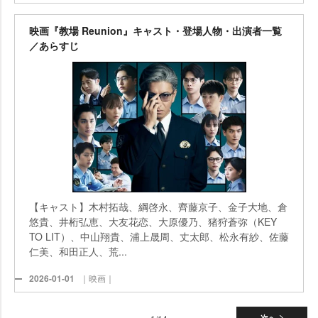
映画『教場 Reunion』キャスト・登場人物・出演者一覧
／あらすじ
【キャスト】木村拓哉、綱啓永、齊藤京子、金子大地、倉
悠貴、井桁弘恵、大友花恋、大原優乃、猪狩蒼弥（KEY
TO LIT）、中山翔貴、浦上晟周、丈太郎、松永有紗、佐藤
仁美、和田正人、荒...
2026-01-01
｜映画｜
次へ