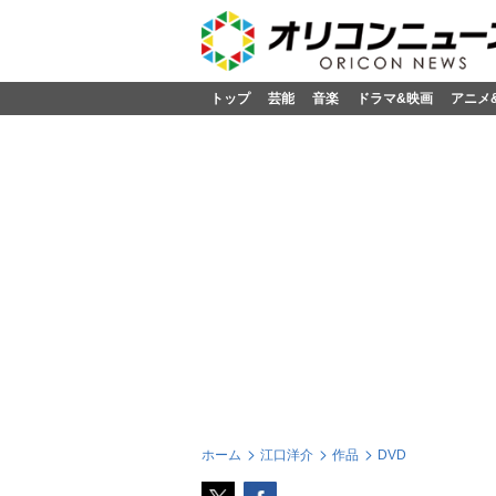
トップ
芸能
音楽
ドラマ&映画
アニメ
ホーム
江口洋介
作品
DVD