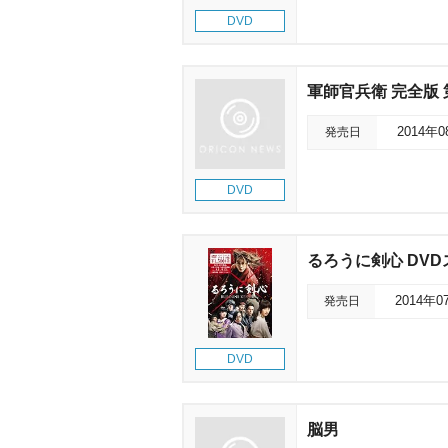
DVD
軍師官兵衛 完全版
発売日
2014年
DVD
るろうに剣心 DV
発売日
2014年0
DVD
脳男