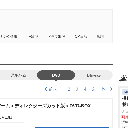
キング情報
TV出演
ドラマ出演
CM出演
歌詞
アルバム
DVD
Blu-ray
1
2
3
4
5
前へ
次へ
N
梱
製
ーム＜ディレクターズカット版＞DVD-BOX
UT
時給
10月10日
派遣