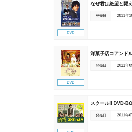
なぜ君は絶望と闘
発売日
2011年
DVD
洋菓子店コアンド
発売日
2011年
DVD
スクール!! DVD-B
発売日
2011年