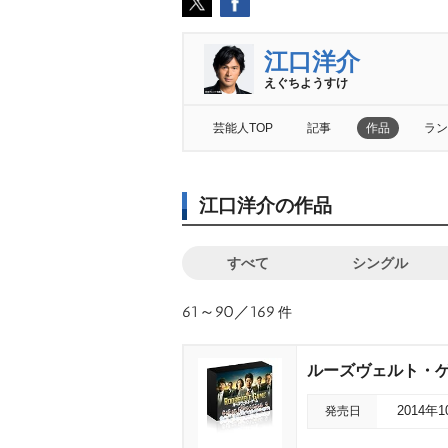
江口洋介
えぐちようすけ
芸能人TOP
記事
作品
ラン
江口洋介の作品
すべて
シングル
61～90／169
件
ルーズヴェルト・ゲ
発売日
2014年