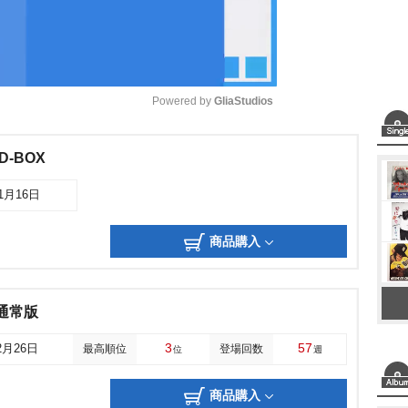
Powered by 
GliaStudios
M
-BOX
u
01月16日
t
e
商品購入
通常版
3
57
2月26日
最高順位
登場回数
位
週
商品購入