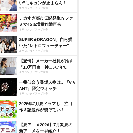
い”にキュンが止まらん！
オリコンタイアップ特集
デカすぎ都市伝説発生!?ファ
ミマ45％増量作戦再来
オリコンタイアップ特集
SUPER★DRAGON、自ら描
いた”レトロフューチャー”
オリコンタイアップ特集
【驚愕】メーカー社員が推す
「10万円台」神コスパPC
オリコンタイアップ特集
一番似合う登場人物は…『VIV
ANT』限定ウオッチ
オリコンタイアップ特集
2026年7月夏ドラマも、注目
作＆話題作が勢ぞろい！
【夏アニメ2026】7月期夏の
新アニメを一挙紹介！