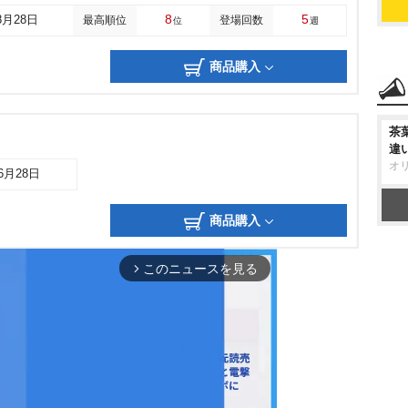
8
5
8月28日
最高順位
登場回数
位
週
商品購入
茶
違
オ
06月28日
商品購入
このニュースを見る
arrow_forward_ios