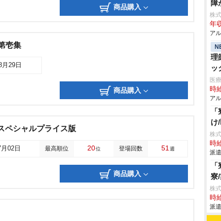
障
商品購入
株
年収
アル
 第壱集
N
理
08月29日
ッ
医療
時給
商品購入
アル
「
け
Dスペシャルプライス版
株
時給
20
51
7月02日
最高順位
登場回数
位
週
派遣
「
商品購入
寮
株
時給
派遣