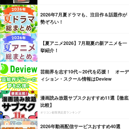
2026年7月夏ドラマも、注目作＆話題作が
勢ぞろい！
【夏アニメ2026】7月期夏の新アニメを一
挙紹介！
芸能界を志す10代～20代を応援！ オーデ
ィション・スクール情報はDeview
漫画読み放題サブスクおすすめ11選【徹底
比較】
オリコン顧客満足度ランキング
2026年動画配信サービスおすすめ40選