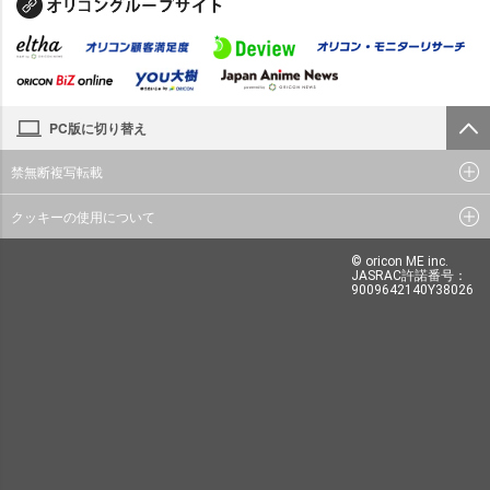
PC版に切り替え
禁無断複写転載
クッキーの使用について
© oricon ME inc.
JASRAC許諾番号：
9009642140Y38026