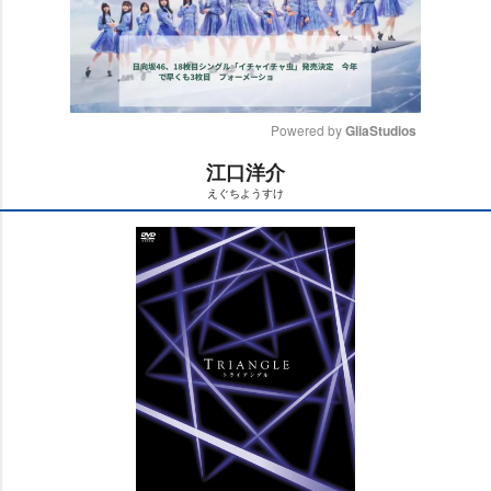
Powered by 
GliaStudios
江口洋介
M
えぐちようすけ
u
t
e