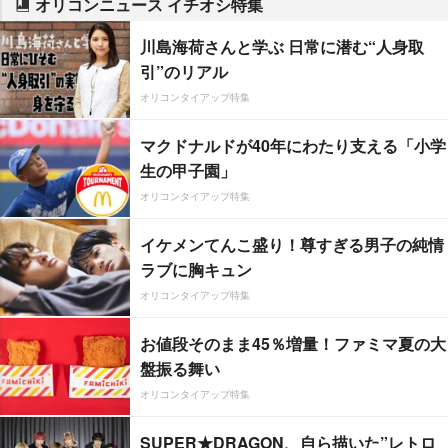
オリコンニュース イチオシ特集
川島海荷さんと学ぶ 日常に潜む“人身取
引”のリアル
オリコンタイアップ特集
マクドナルドが40年にわたり支える「小学
生の甲子園」
オリコンタイアップ特集
イケメンてんこ盛り！尊すぎる男子の純情
ラブに胸キュン
オリコンタイアップ特集
お値段そのまま45％増量！ファミマ夏の大
盤振る舞い
オリコンタイアップ特集
SUPER★DRAGON、自ら描いた”レトロ