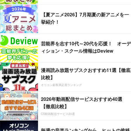
【夏アニメ2026】7月期夏の新アニメを一
挙紹介！
芸能界を志す10代～20代を応援！ オーデ
ィション・スクール情報はDeview
漫画読み放題サブスクおすすめ11選【徹底
比較】
オリコン顧客満足度ランキング
2026年動画配信サービスおすすめ40選
【徹底比較】
CS動画配信サービス20選
毎週の音楽ランキングから、ヒットの推移