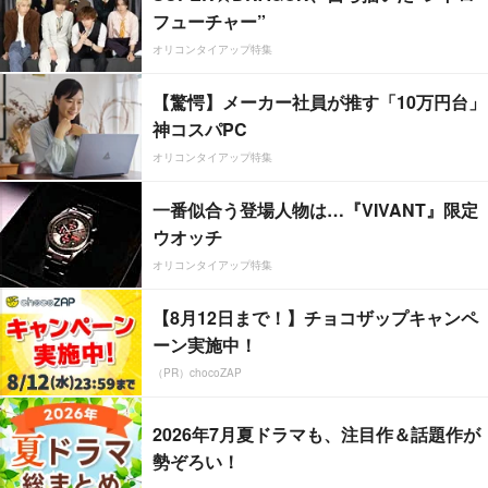
フューチャー”
オリコンタイアップ特集
【驚愕】メーカー社員が推す「10万円台」
神コスパPC
オリコンタイアップ特集
一番似合う登場人物は…『VIVANT』限定
ウオッチ
オリコンタイアップ特集
【8月12日まで！】チョコザップキャンペ
ーン実施中！
（PR）chocoZAP
2026年7月夏ドラマも、注目作＆話題作が
勢ぞろい！