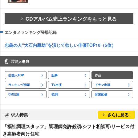
CDアルバム売上ランキングをもっと見る
エンタメランキング登場記録
忠義の人“大石内蔵助”を演じて欲しい俳優TOP10（5位）
芸能人事典
芸能人TOP
記事
作品
ランキング情報
TV出演
ドラマ出演
CM出演
歌詞
音楽配信
求人特集
さらに見る
「福祉調理スタッフ」調理師免許必須/シフト相談可/サービス付
き高齢者向け住宅