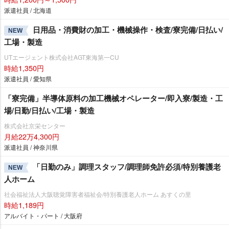
派遣社員 / 北海道
日用品・消費財の加工・機械操作・検査/寮完備/日払い/
NEW
工場・製造
UTエージェント株式会社AGT東海第一CU
時給1,350円
派遣社員 / 愛知県
「寮完備」半導体原料の加工機械オペレーター/即入寮/製造・工
場/日勤/日払い/工場・製造
株式会社京栄センター
月給22万4,300円
派遣社員 / 神奈川県
「日勤のみ」調理スタッフ/調理師免許必須/特別養護老
NEW
人ホーム
社会福祉法人大阪聴覚障害者福祉会/特別養護老人ホーム あすくの里
時給1,189円
アルバイト・パート / 大阪府