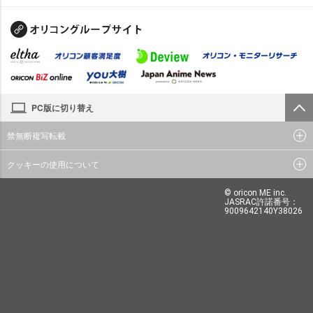
PC版に切り替え
禁無断複写転載
クッキーの使用について
© oricon ME inc.
JASRAC許諾番号：
9009642140Y38026