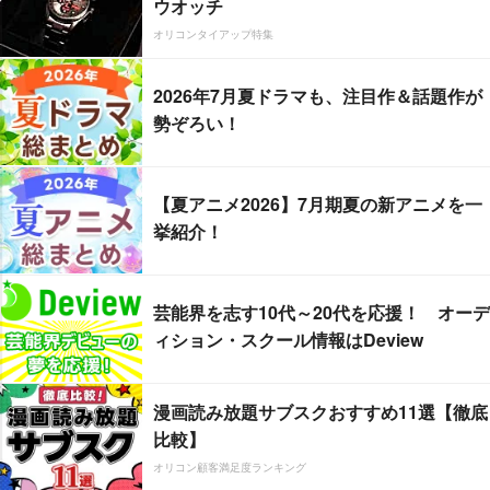
ウオッチ
オリコンタイアップ特集
2026年7月夏ドラマも、注目作＆話題作が
勢ぞろい！
【夏アニメ2026】7月期夏の新アニメを一
挙紹介！
芸能界を志す10代～20代を応援！ オーデ
ィション・スクール情報はDeview
漫画読み放題サブスクおすすめ11選【徹底
比較】
オリコン顧客満足度ランキング