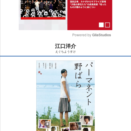
Powered by 
GliaStudios
江口洋介
M
えぐちようすけ
u
t
e