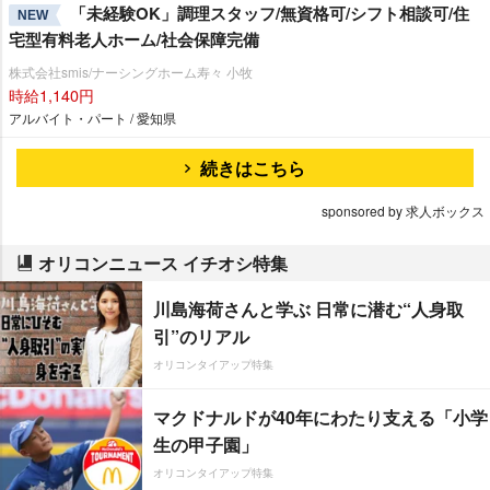
「未経験OK」調理スタッフ/無資格可/シフト相談可/住
NEW
宅型有料老人ホーム/社会保障完備
株式会社smis/ナーシングホーム寿々 小牧
時給1,140円
アルバイト・パート / 愛知県
続きはこちら
sponsored by 求人ボックス
オリコンニュース イチオシ特集
川島海荷さんと学ぶ 日常に潜む“人身取
引”のリアル
オリコンタイアップ特集
マクドナルドが40年にわたり支える「小学
生の甲子園」
オリコンタイアップ特集