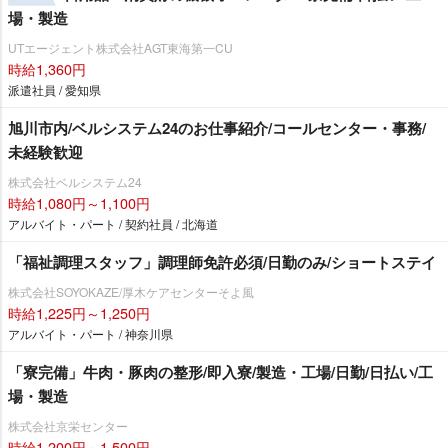
場・製造
UTエージェント株式会社AGT東海第一CU
時給1,360円
派遣社員 / 愛知県
旭川市内/ベルシステム24のお仕事紹介/コールセンター・事務/
未経験歓迎
株式会社ベルシステム24
時給1,080円～1,100円
アルバイト・パート / 契約社員 / 北海道
「福祉調理スタッフ」調理師免許必須/日勤のみ/ショートステイ
株式会社SOYOKAZE/厚木ケアセンターそよ風
時給1,225円～1,250円
アルバイト・パート / 神奈川県
「寮完備」牛肉・豚肉の整形/即入寮/製造・工場/日勤/日払い/工
場・製造
株式会社京栄センター
時給1,200円～1,500円