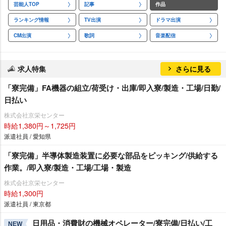
芸能人TOP
記事
作品
ランキング情報
TV出演
ドラマ出演
CM出演
歌詞
音楽配信
求人特集
さらに見る
「寮完備」FA機器の組立/荷受け・出庫/即入寮/製造・工場/日勤/
日払い
株式会社京栄センター
時給1,380円～1,725円
派遣社員 / 愛知県
「寮完備」半導体製造装置に必要な部品をピッキング/供給する
作業。/即入寮/製造・工場/工場・製造
株式会社京栄センター
時給1,300円
派遣社員 / 東京都
日用品・消費財の機械オペレーター/寮完備/日払い/工
NEW