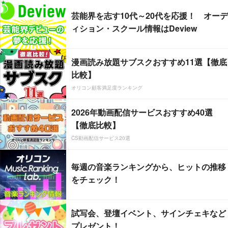
芸能界を志す10代～20代を応援！ オーデ
ィション・スクール情報はDeview
漫画読み放題サブスクおすすめ11選【徹底
比較】
オリコン顧客満足度ランキング
2026年動画配信サービスおすすめ40選
【徹底比較】
CS動画配信サービス20選
毎週の音楽ランキングから、ヒットの推移
をチェック！
試写会、登壇イベント、サインチェキなど
プレゼント！