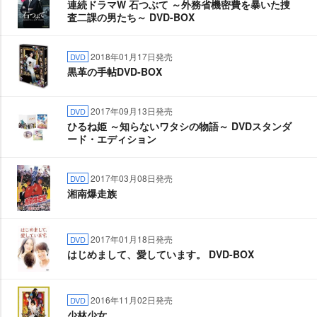
連続ドラマW 石つぶて ～外務省機密費を暴いた捜
査二課の男たち～ DVD-BOX
2018年01月17日発売
DVD
黒革の手帖DVD-BOX
2017年09月13日発売
DVD
ひるね姫 ～知らないワタシの物語～ DVDスタンダ
ード・エディション
2017年03月08日発売
DVD
湘南爆走族
2017年01月18日発売
DVD
はじめまして、愛しています。 DVD-BOX
2016年11月02日発売
DVD
少林少女