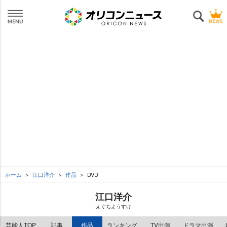
ホーム
江口洋介
作品
DVD
江口洋介
えぐちようすけ
芸能人TOP
記事
作品
ランキング
TV出演
ドラマ出演