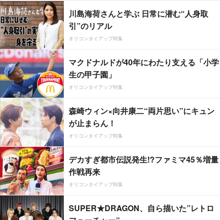
川島海荷さんと学ぶ 日常に潜む“人身取
引”のリアル
オリコンタイアップ特集
マクドナルドが40年にわたり支える「小学
生の甲子園」
オリコンタイアップ特集
森崎ウィン×向井康二“両片思い”にキュン
が止まらん！
オリコンタイアップ特集
デカすぎ都市伝説発生!?ファミマ45％増量
作戦再来
オリコンタイアップ特集
SUPER★DRAGON、自ら描いた”レトロ