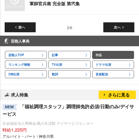
軍師官兵衛 完全版 第弐集
前へ
2/6
次へ
芸能人事典
芸能人TOP
記事
作品
ランキング情報
TV出演
ドラマ出演
CM出演
歌詞
音楽配信
求人特集
さらに見る
「福祉調理スタッフ」調理師免許必須/日勤のみ/デイサ
NEW
ービス
社会福祉法人秀峰会/風の生活館 デイサービスセンター
時給1,225円
アルバイト・パート / 神奈川県