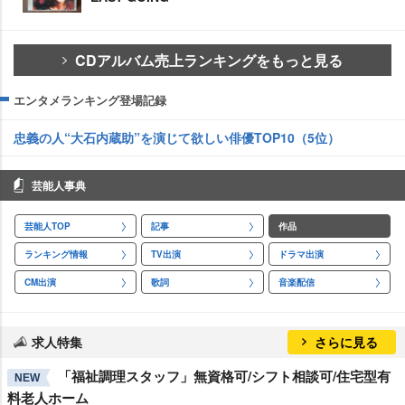
CDアルバム売上ランキングをもっと見る
エンタメランキング登場記録
忠義の人“大石内蔵助”を演じて欲しい俳優TOP10（5位）
芸能人事典
芸能人TOP
記事
作品
ランキング情報
TV出演
ドラマ出演
CM出演
歌詞
音楽配信
求人特集
さらに見る
「福祉調理スタッフ」無資格可/シフト相談可/住宅型有
NEW
料老人ホーム