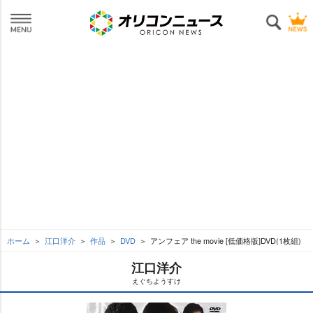
ホーム
江口洋介
作品
DVD
アンフェア the movie [低価格版]DVD(1枚組)
江口洋介
えぐちようすけ