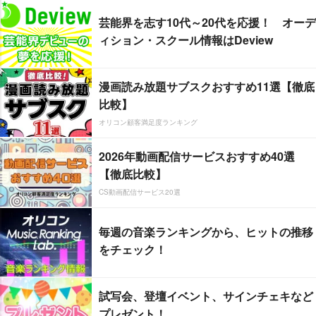
芸能界を志す10代～20代を応援！ オーデ
ィション・スクール情報はDeview
漫画読み放題サブスクおすすめ11選【徹底
比較】
オリコン顧客満足度ランキング
2026年動画配信サービスおすすめ40選
【徹底比較】
CS動画配信サービス20選
毎週の音楽ランキングから、ヒットの推移
をチェック！
試写会、登壇イベント、サインチェキなど
プレゼント！