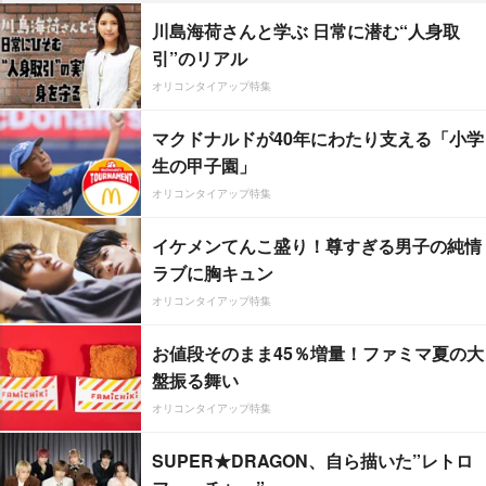
川島海荷さんと学ぶ 日常に潜む“人身取
引”のリアル
オリコンタイアップ特集
マクドナルドが40年にわたり支える「小学
生の甲子園」
オリコンタイアップ特集
イケメンてんこ盛り！尊すぎる男子の純情
ラブに胸キュン
オリコンタイアップ特集
お値段そのまま45％増量！ファミマ夏の大
盤振る舞い
オリコンタイアップ特集
SUPER★DRAGON、自ら描いた”レトロ