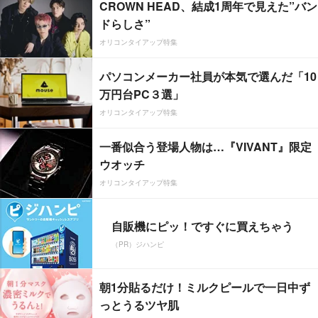
CROWN HEAD、結成1周年で見えた”バン
ドらしさ”
オリコンタイアップ特集
パソコンメーカー社員が本気で選んだ「10
万円台PC３選」
オリコンタイアップ特集
一番似合う登場人物は…『VIVANT』限定
ウオッチ
オリコンタイアップ特集
自販機にピッ！ですぐに買えちゃう
（PR）ジハンピ
朝1分貼るだけ！ミルクピールで一日中ず
っとうるツヤ肌