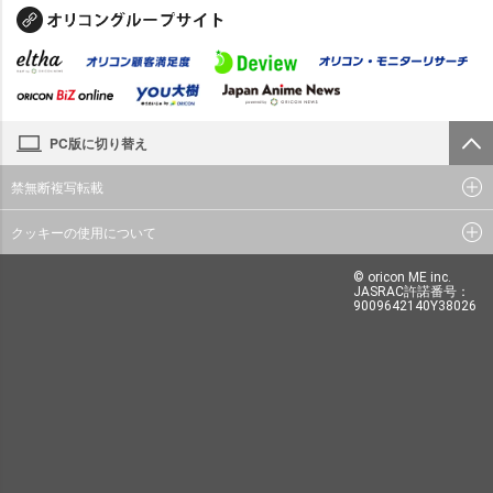
PC版に切り替え
禁無断複写転載
クッキーの使用について
© oricon ME inc.
JASRAC許諾番号：
9009642140Y38026