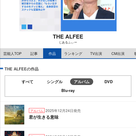
THE ALFEE
じあるふぃー
M
芸能人TOP
記事
作品
ランキング
TV出演
CM出演
u
t
e
THE ALFEEの作品
すべて
シングル
アルバム
DVD
Blu-ray
2025年12月24日発売
アルバム
君が生きる意味