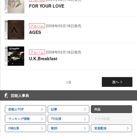
FOR YOUR LOVE
2009年03月18日発売
アルバム
AGES
2009年03月18日発売
アルバム
U.K.Breakfast
1/5
次へ
芸能人事典
芸能人TOP
記事
作品
ランキング情報
TV出演
ドラマ出演
CM出演
歌詞
音楽配信