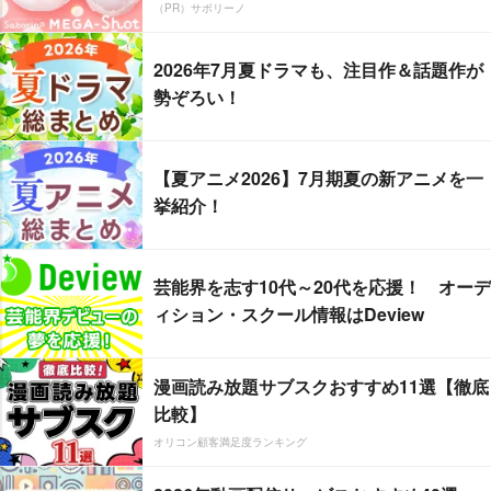
（PR）サボリーノ
2026年7月夏ドラマも、注目作＆話題作が
勢ぞろい！
【夏アニメ2026】7月期夏の新アニメを一
挙紹介！
芸能界を志す10代～20代を応援！ オーデ
ィション・スクール情報はDeview
漫画読み放題サブスクおすすめ11選【徹底
比較】
オリコン顧客満足度ランキング