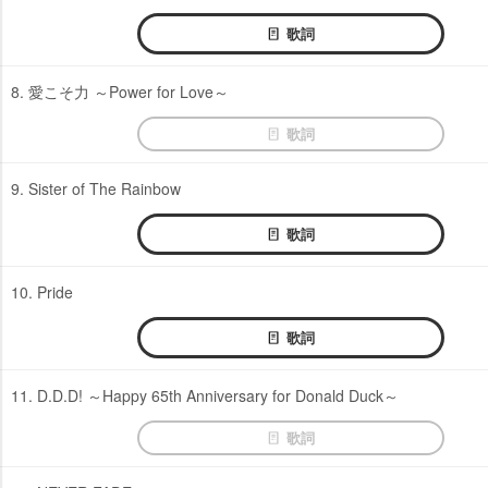
歌詞
8. 愛こそ力 ～Power for Love～
歌詞
9. Sister of The Rainbow
歌詞
10. Pride
歌詞
11. D.D.D! ～Happy 65th Anniversary for Donald Duck～
歌詞