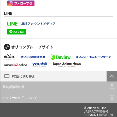
LINE
LINEアカウントメディア
PC版に切り替え
禁無断複写転載
クッキーの使用について
© oricon ME inc.
JASRAC許諾番号：
9009642140Y38026