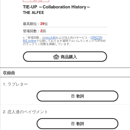
TIE-UP ～Collaboration History～
THE ALFEE
最高順位：
29
位
登場回数：
2
回
※「登場回数」は
you大樹
および法人向けサービス・
ORICON
BiZ online
で公開しております週間アルバムランキングTOP300
のランクイン回数を掲載しています。
商品購入
収録曲
1. ラブレター
歌詞
2. 恋人達のペイヴメント
歌詞