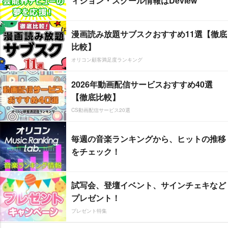
ィション・スクール情報はDeview
漫画読み放題サブスクおすすめ11選【徹底
比較】
オリコン顧客満足度ランキング
2026年動画配信サービスおすすめ40選
【徹底比較】
CS動画配信サービス20選
毎週の音楽ランキングから、ヒットの推移
をチェック！
試写会、登壇イベント、サインチェキなど
プレゼント！
プレゼント特集