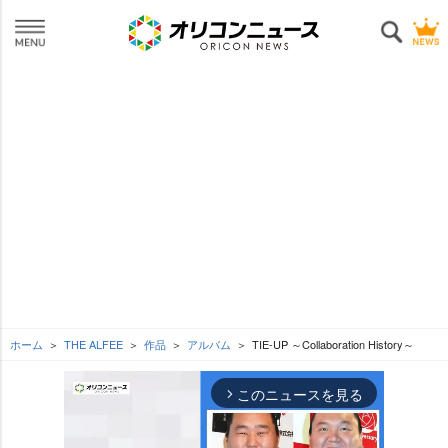
ホーム
THE ALFEE
作品
アルバム
TIE-UP ～Collaboration History～
このニュースを見る
arrow_forward_ios