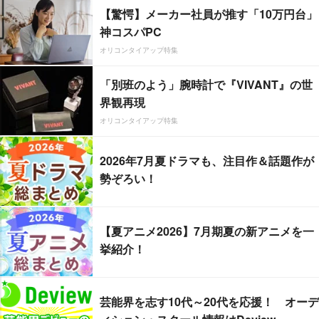
【驚愕】メーカー社員が推す「10万円台」
神コスパPC
オリコンタイアップ特集
「別班のよう」腕時計で『VIVANT』の世
界観再現
オリコンタイアップ特集
2026年7月夏ドラマも、注目作＆話題作が
勢ぞろい！
【夏アニメ2026】7月期夏の新アニメを一
挙紹介！
芸能界を志す10代～20代を応援！ オーデ