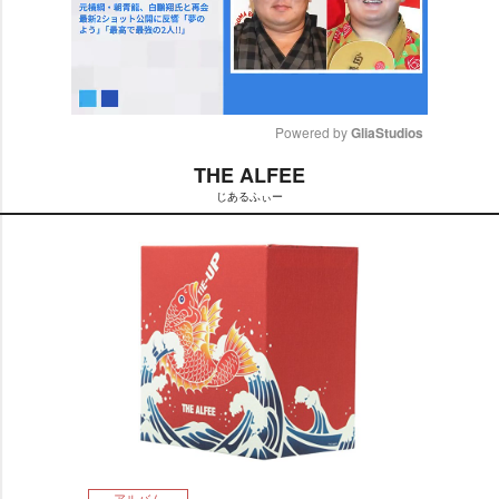
Powered by 
GliaStudios
THE ALFEE
M
じあるふぃー
u
t
e
アルバム