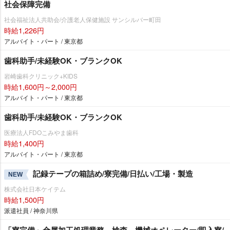
社会保障完備
社会福祉法人共助会/介護老人保健施設 サンシルバー町田
時給1,226円
アルバイト・パート / 東京都
歯科助手/未経験OK・ブランクOK
崎歯科クリニック+KIDS
時給1,600円～2,000円
アルバイト・パート / 東京都
歯科助手/未経験OK・ブランクOK
医療法人FDOこみやま歯科
時給1,400円
アルバイト・パート / 東京都
記録テープの箱詰め/寮完備/日払い/工場・製造
NEW
株式会社日本ケイテム
時給1,500円
派遣社員 / 神奈川県
「寮完備」金属加工処理業務、検査、機械オペレーター/即入寮/