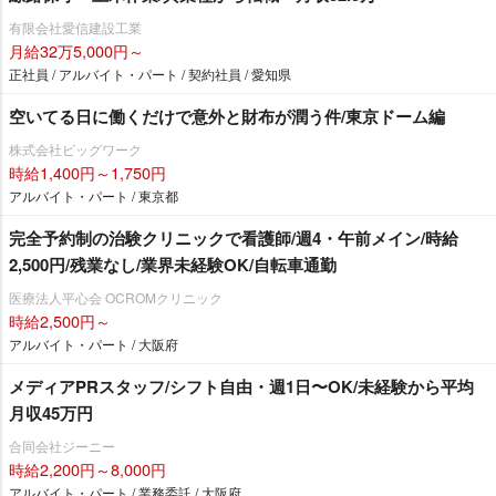
有限会社愛信建設工業
月給32万5,000円～
正社員 / アルバイト・パート / 契約社員 / 愛知県
空いてる日に働くだけで意外と財布が潤う件/東京ドーム編
株式会社ビッグワーク
時給1,400円～1,750円
アルバイト・パート / 東京都
完全予約制の治験クリニックで看護師/週4・午前メイン/時給
2,500円/残業なし/業界未経験OK/自転車通勤
医療法人平心会 OCROMクリニック
時給2,500円～
アルバイト・パート / 大阪府
メディアPRスタッフ/シフト自由・週1日〜OK/未経験から平均
月収45万円
合同会社ジーニー
時給2,200円～8,000円
アルバイト・パート / 業務委託 / 大阪府