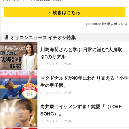
続きはこちら
sponsored by 求人ボックス
オリコンニュース イチオシ特集
川島海荷さんと学ぶ 日常に潜む“人身取
引”のリアル
オリコンタイアップ特集
マクドナルドが40年にわたり支える「小学
生の甲子園」
オリコンタイアップ特集
向井康二イケメンすぎ！純愛『（LOVE
SONG）』
オリコンタイアップ特集