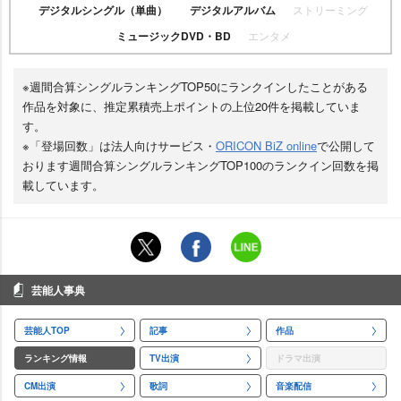
デジタルシングル（単曲）
デジタルアルバム
ストリーミング
ミュージックDVD・BD
エンタメ
※週間合算シングルランキングTOP50にランクインしたことがある
作品を対象に、推定累積売上ポイントの上位20件を掲載していま
す。
※「登場回数」は法人向けサービス・
ORICON BiZ online
で公開して
おります週間合算シングルランキングTOP100のランクイン回数を掲
載しています。
芸能人事典
芸能人TOP
記事
作品
ランキング情報
TV出演
ドラマ出演
CM出演
歌詞
音楽配信