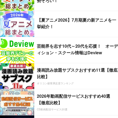
勢ぞろい！
【夏アニメ2026】7月期夏の新アニメを一
挙紹介！
芸能界を志す10代～20代を応援！ オーデ
ィション・スクール情報はDeview
漫画読み放題サブスクおすすめ11選【徹底
比較】
オリコン顧客満足度ランキング
2026年動画配信サービスおすすめ40選
【徹底比較】
CS動画配信サービス20選