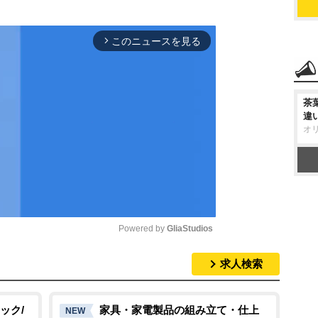
このニュースを見る
arrow_forward_ios
茶
違
オ
Powered by 
GliaStudios
求人検索
M
u
t
ック/
家具・家電製品の組み立て・仕上
NEW