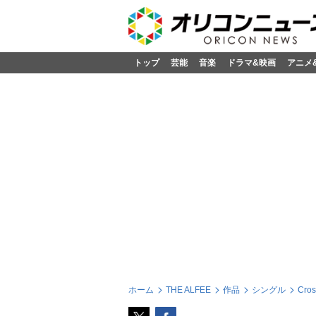
トップ
芸能
音楽
ドラマ&映画
アニメ
ホーム
THE ALFEE
作品
シングル
Cro