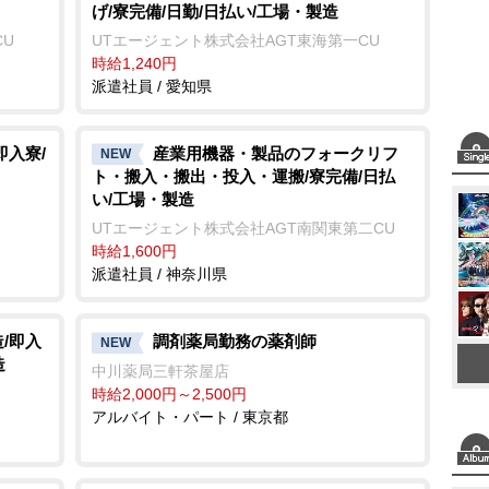
げ/寮完備/日勤/日払い/工場・製造
e
CU
UTエージェント株式会社AGT東海第一CU
時給1,240円
派遣社員 / 愛知県
即入寮/
産業用機器・製品のフォークリフ
NEW
ト・搬入・搬出・投入・運搬/寮完備/日払
い/工場・製造
UTエージェント株式会社AGT南関東第二CU
時給1,600円
派遣社員 / 神奈川県
/即入
調剤薬局勤務の薬剤師
NEW
造
中川薬局三軒茶屋店
時給2,000円～2,500円
アルバイト・パート / 東京都