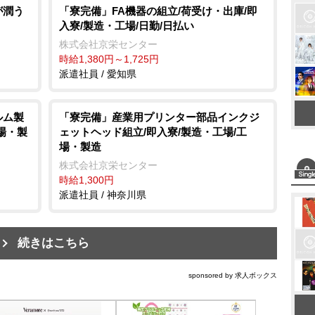
が潤う
「寮完備」FA機器の組立/荷受け・出庫/即
入寮/製造・工場/日勤/日払い
株式会社京栄センター
時給1,380円～1,725円
派遣社員 / 愛知県
ルム製
「寮完備」産業用プリンター部品インクジ
工場・製
ェットヘッド組立/即入寮/製造・工場/工
場・製造
株式会社京栄センター
時給1,300円
派遣社員 / 神奈川県
続きはこちら
sponsored by 求人ボックス