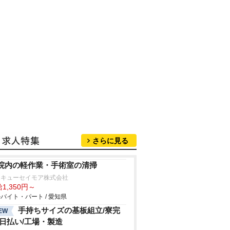
さらに見る
院内の軽作業・手術室の清掃
タキューセイモア株式会社
1,350円～
バイト・パート / 愛知県
手持ちサイズの基板組立/寮完
EW
/日払い/工場・製造