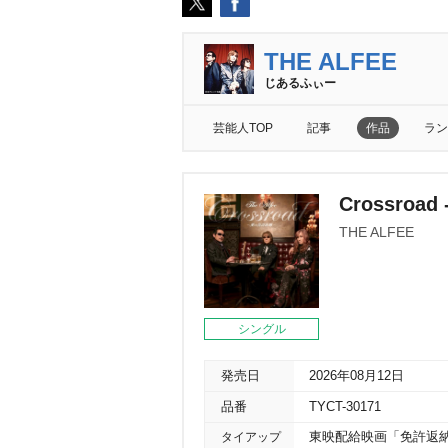
THE ALFEE
じあるふぃー
芸能人TOP
記事
作品
ラン
Crossroa
THE ALFEE
シングル
発売日
2026年08月12日
品番
TYCT-30171
タイアップ
東映配給映画「免許返納