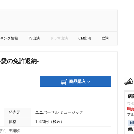
キング情報
TV出演
ドラマ出演
CM出演
歌詞
d -愛の免許返納-
商品購入
病
ワ
時給
発売元
ユニバーサル ミュージック
アル
価格
1,320円（税込）
N
備
!?」主題歌