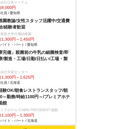
式会社日本ケイテム
8,000円
社員 / 愛知県
稚園教諭/女性スタッフ活躍中/交通費
給/経験者歓迎
古屋葵大学付属幼稚園
1,300円～1,450円
バイト・パート / 愛知県
寮完備」殺菌前の牛乳の細菌検査/即
寮/製造・工場/日勤/日払い/工場・製
式会社京栄センター
1,300円～1,625円
社員 / 北海道
経験OK/朝食レストランスタッフ/朝
:00～勤務/時給1100円～/プレミアホテ
函館
ミアホテル-CABIN PRESIDENT-函館
1,100円～1,300円
バイト・パート / 北海道