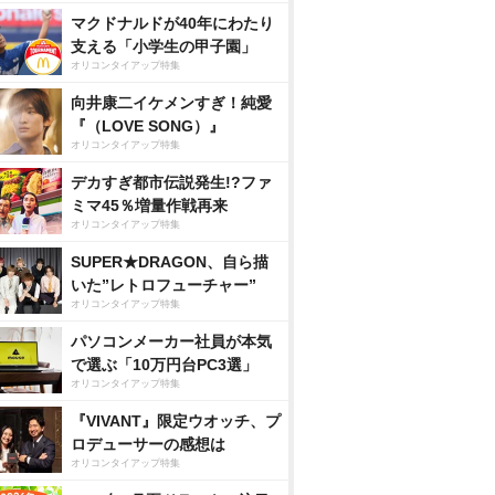
マクドナルドが40年にわたり
支える「小学生の甲子園」
オリコンタイアップ特集
向井康二イケメンすぎ！純愛
『（LOVE SONG）』
オリコンタイアップ特集
デカすぎ都市伝説発生!?ファ
ミマ45％増量作戦再来
オリコンタイアップ特集
SUPER★DRAGON、自ら描
いた”レトロフューチャー”
オリコンタイアップ特集
パソコンメーカー社員が本気
で選ぶ「10万円台PC3選」
オリコンタイアップ特集
『VIVANT』限定ウオッチ、プ
ロデューサーの感想は
オリコンタイアップ特集