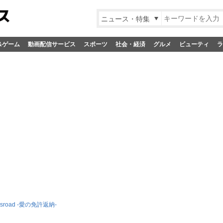
ニュース・特集
&ゲーム
動画配信サービス
スポーツ
社会・経済
グルメ
ビューティ
ラ
ssroad -愛の免許返納-