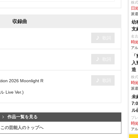
株
日給
派遣
収録曲
幼
支
名
歌詞
時給
アル
「
歌詞
入
造
株
歌詞
tion 2026 Moonlight R
時給
派遣
ive Ver.)
未
7
ル
作品一覧を見る
プレ
時給
この芸能人のトップへ
アル