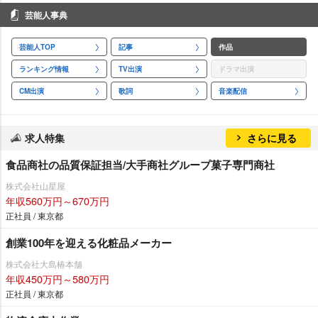
芸能人事典
芸能人TOP
記事
作品
ランキング情報
TV出演
ドラマ出演
CM出演
歌詞
音楽配信
求人特集
さらに見る
食品商社の品質保証担当/大手商社グループ菓子専門商社
株式会社山星屋
年収560万円～670万円
正社員 / 東京都
創業100年を迎える化粧品メーカー
株式会社大島椿本舗
年収450万円～580万円
正社員 / 東京都