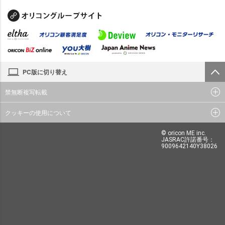
PC版に切り替え
禁無断複写転載
クッキーの使用について
© oricon ME inc.
JASRAC許諾番号：
9009642140Y38026