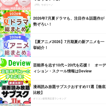
（PR）サボリーノ
2026年7月夏ドラマも、注目作＆話題作が
勢ぞろい！
【夏アニメ2026】7月期夏の新アニメを一
挙紹介！
芸能界を志す10代～20代を応援！ オーデ
ィション・スクール情報はDeview
漫画読み放題サブスクおすすめ11選【徹底
比較】
オリコン顧客満足度ランキング