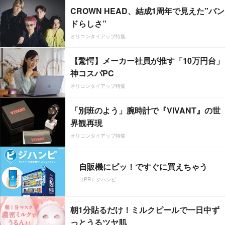
CROWN HEAD、結成1周年で見えた”バン
ドらしさ”
オリコンタイアップ特集
【驚愕】メーカー社員が推す「10万円台」
神コスパPC
オリコンタイアップ特集
「別班のよう」腕時計で『VIVANT』の世
界観再現
オリコンタイアップ特集
自販機にピッ！ですぐに買えちゃう
（PR）ジハンピ
朝1分貼るだけ！ミルクピールで一日中ず
っとうるツヤ肌