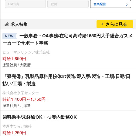
CM出演
歌詞
音楽配信
求人特集
さらに見る
一般事務・OA事務/在宅可高時給1650円大手総合ガスメ
NEW
ーカーでサポート事務
ヒューマンリソシア株式会社
時給1,650円
派遣社員 / 大阪府
「寮完備」乳製品原料用粉体の製造/即入寮/製造・工場/日勤/日
払い/工場・製造
株式会社京栄センター
時給1,400円～1,750円
派遣社員 / 北海道
歯科助手/未経験OK・扶養内勤務OK
本厚木ひらい歯科
時給1,250円