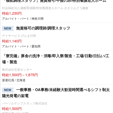
「福祉調理スタッフ」無資格可/午後のみ/特別養護老人ホーム
社会福祉法人湘南育成園/特別養護老人ホーム ささりんどう鎌倉
時給1,230円
アルバイト・パート / 神奈川県
無資格可の調理師/調理スタッフ
NEW
デイサービス げんき日和
時給1,140円
アルバイト・パート / 愛知県
「寮完備」豚舎の洗浄・消毒/即入寮/製造・工場/日勤/日払い/工
場・製造
株式会社京栄センター
時給1,500円～1,875円
派遣社員 / 北海道
一般事務・OA事務/未経験大歓迎時間選べるシフト制太
NEW
陽光発電の架電
パーソルテンプスタッフ株式会社
時給1,500円