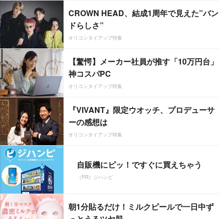
CROWN HEAD、結成1周年で見えた”バン
ドらしさ”
オリコンタイアップ特集
【驚愕】メーカー社員が推す「10万円台」
神コスパPC
オリコンタイアップ特集
『VIVANT』限定ウオッチ、プロデューサ
ーの感想は
オリコンタイアップ特集
自販機にピッ！ですぐに買えちゃう
（PR）ジハンピ
朝1分貼るだけ！ミルクピールで一日中ず
っとうるツヤ肌