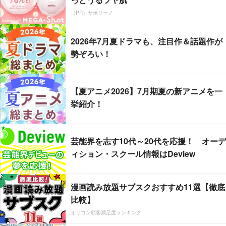
（PR）サボリーノ
2026年7月夏ドラマも、注目作＆話題作が
勢ぞろい！
【夏アニメ2026】7月期夏の新アニメを一
挙紹介！
芸能界を志す10代～20代を応援！ オーデ
ィション・スクール情報はDeview
漫画読み放題サブスクおすすめ11選【徹底
比較】
オリコン顧客満足度ランキング