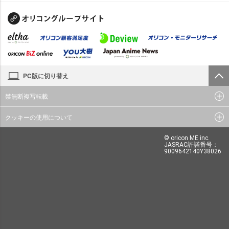
PC版に切り替え
禁無断複写転載
クッキーの使用について
© oricon ME inc.
JASRAC許諾番号：
9009642140Y38026