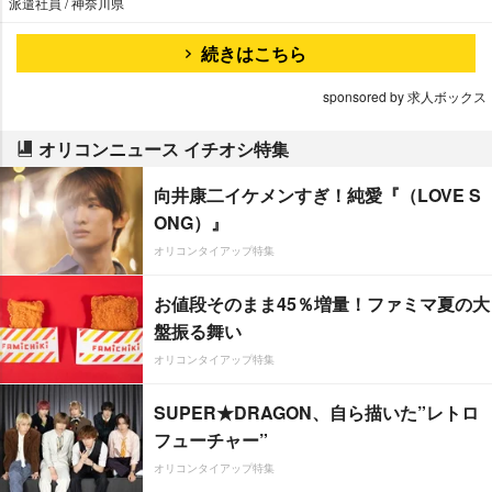
派遣社員 / 神奈川県
続きはこちら
sponsored by 求人ボックス
オリコンニュース イチオシ特集
向井康二イケメンすぎ！純愛『（LOVE S
ONG）』
オリコンタイアップ特集
お値段そのまま45％増量！ファミマ夏の大
盤振る舞い
オリコンタイアップ特集
SUPER★DRAGON、自ら描いた”レトロ
フューチャー”
オリコンタイアップ特集