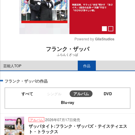
Powered by 
GliaStudios
フランク・ザッパ
M
ふらんくざっぱ
u
t
芸能人TOP
作品
e
フランク・ザッパの作品
すべて
アルバム
DVD
シングル
Blu-ray
2026年07月17日発売
アルバム
ザッパタイト:フランク・ザッパズ・テイスティエス
ト・トラックス