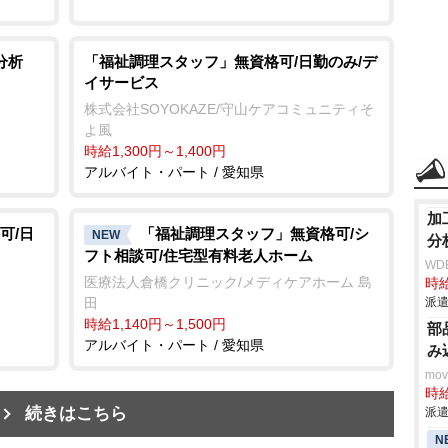
分析
「福祉調理スタッフ」無資格可/日勤のみ/デ
イサービス
株式会社SOYOKAZE/守山ケアコミュニティそ
よ風
時給1,300円～1,400円
アルバイト・パート / 愛知県
加
可/日
「福祉調理スタッフ」無資格可/シ
NEW
分
フト相談可/住宅型有料老人ホーム
WD
医療法人倉橋クリニック/メディケアホーム 島
時給
田
派遣
時給1,140円～1,500円
部
アルバイト・パート / 愛知県
み
mo
時給
続きはこちら
派遣
N