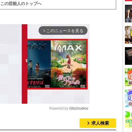
この芸能人のトップへ
このニュースを見る
arrow_forward_ios
Powered by 
GliaStudios
求人検索
M