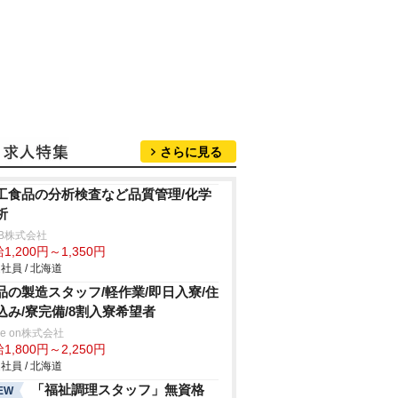
さらに見る
工食品の分析検査など品質管理/化学
析
B株式会社
1,200円～1,350円
社員 / 北海道
品の製造スタッフ/軽作業/即日入寮/住
込み/寮完備/8割入寮希望者
ve on株式会社
1,800円～2,250円
社員 / 北海道
「福祉調理スタッフ」無資格
EW