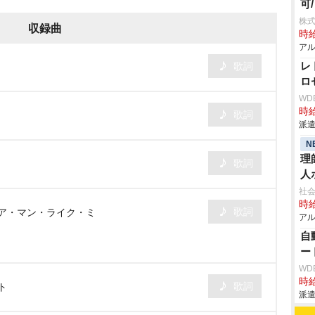
可
株
収録曲
時給
アル
レ
歌詞
ロ
WD
時給
歌詞
派遣
N
理
歌詞
人
社会
時給
歌詞
・ア・マン・ライク・ミ
アル
自
ー
WD
時給
歌詞
ト
派遣