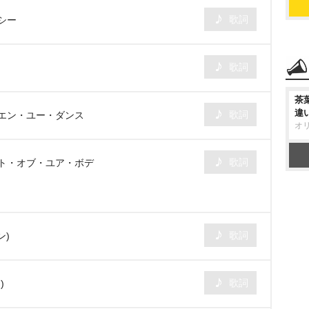
歌詞
シー
歌詞
茶
違
歌詞
ホエン・ユー・ダンス
オ
歌詞
ート・オブ・ユア・ボデ
歌詞
ン)
歌詞
)