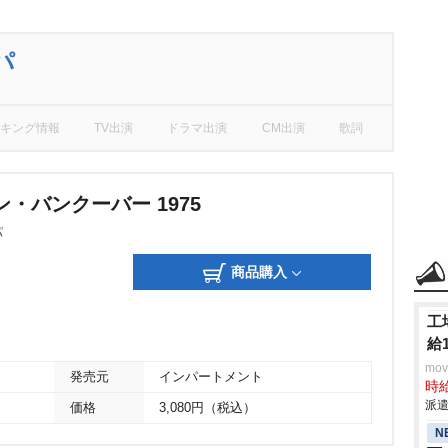
パ
キング情報
TV出演
ドラマ出演
CM出演
歌詞
・バンクーバー 1975
パ
商品購入
工
給
mo
発売元
インパートメント
時給
派遣
価格
3,080円（税込）
N