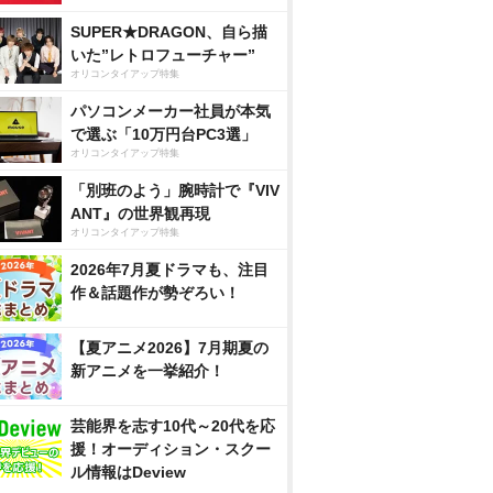
SUPER★DRAGON、自ら描
いた”レトロフューチャー”
オリコンタイアップ特集
パソコンメーカー社員が本気
で選ぶ「10万円台PC3選」
オリコンタイアップ特集
「別班のよう」腕時計で『VIV
ANT』の世界観再現
オリコンタイアップ特集
2026年7月夏ドラマも、注目
作＆話題作が勢ぞろい！
【夏アニメ2026】7月期夏の
新アニメを一挙紹介！
芸能界を志す10代～20代を応
援！オーディション・スクー
ル情報はDeview