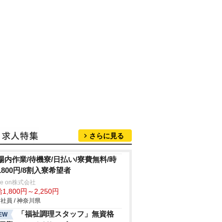
さらに見る
場内作業/待機寮/日払い/寮費無料/時
1800円/8割入寮希望者
ve on株式会社
1,800円～2,250円
社員 / 神奈川県
「福祉調理スタッフ」無資格
EW