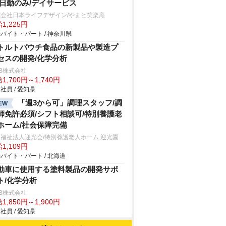
/日勤のみ/デイサービス
式会社日本ライフデザイン/やまと笑楽庵
1,225円
バイト・パート / 神奈川県
トルトパウチ食品の新製品や製造プ
セスの開発/化学分析
B株式会社
1,700円～1,740円
社員 / 愛知県
「週3から可」調理スタッフ/調
EW
師免許必須/シフト相談可/特別養護老
ホーム/社会保障完備
福祉法人迎光会/特別養護老人ホーム 迎光園
1,109円
バイト・パート / 北海道
動車に使用する塗料製品の開発サポ
ト/化学分析
B株式会社
1,850円～1,900円
社員 / 愛知県