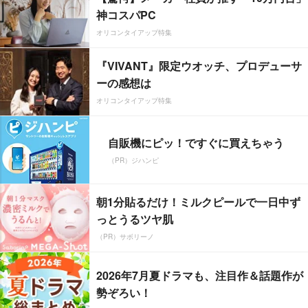
神コスパPC
オリコンタイアップ特集
『VIVANT』限定ウオッチ、プロデューサ
ーの感想は
オリコンタイアップ特集
自販機にピッ！ですぐに買えちゃう
（PR）ジハンピ
朝1分貼るだけ！ミルクピールで一日中ず
っとうるツヤ肌
（PR）サボリーノ
2026年7月夏ドラマも、注目作＆話題作が
勢ぞろい！