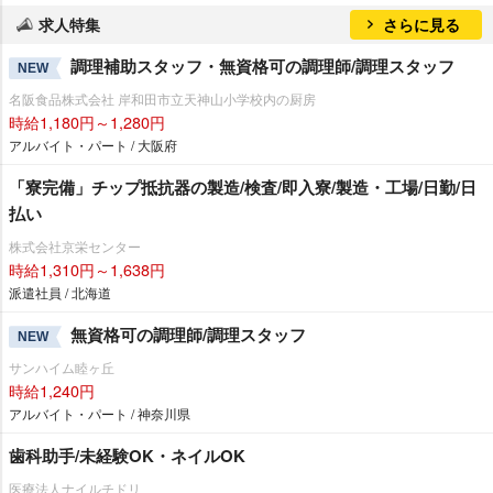
求人特集
さらに見る
調理補助スタッフ・無資格可の調理師/調理スタッフ
NEW
名阪食品株式会社 岸和田市立天神山小学校内の厨房
時給1,180円～1,280円
アルバイト・パート / 大阪府
「寮完備」チップ抵抗器の製造/検査/即入寮/製造・工場/日勤/日
払い
株式会社京栄センター
時給1,310円～1,638円
派遣社員 / 北海道
無資格可の調理師/調理スタッフ
NEW
サンハイム睦ヶ丘
時給1,240円
アルバイト・パート / 神奈川県
歯科助手/未経験OK・ネイルOK
医療法人ナイルチドリ