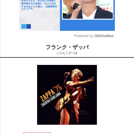
Powered by 
GliaStudios
フランク・ザッパ
M
ふらんくざっぱ
u
t
e