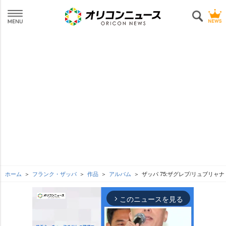
ホーム
フランク・ザッパ
作品
アルバム
ザッパ 75:ザグレブ/リュブリャナ
このニュースを見る
arrow_forward_ios