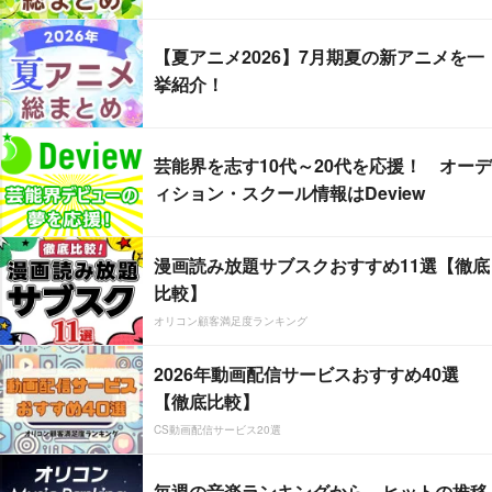
【夏アニメ2026】7月期夏の新アニメを一
挙紹介！
芸能界を志す10代～20代を応援！ オーデ
ィション・スクール情報はDeview
漫画読み放題サブスクおすすめ11選【徹底
比較】
オリコン顧客満足度ランキング
2026年動画配信サービスおすすめ40選
【徹底比較】
CS動画配信サービス20選
毎週の音楽ランキングから、ヒットの推移