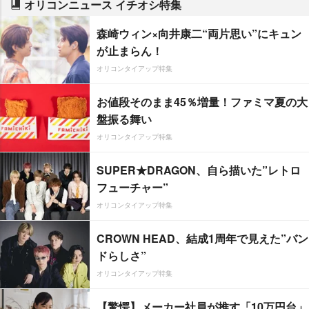
オリコンニュース イチオシ特集
森崎ウィン×向井康二“両片思い”にキュン
が止まらん！
オリコンタイアップ特集
お値段そのまま45％増量！ファミマ夏の大
盤振る舞い
オリコンタイアップ特集
SUPER★DRAGON、自ら描いた”レトロ
フューチャー”
オリコンタイアップ特集
CROWN HEAD、結成1周年で見えた”バン
ドらしさ”
オリコンタイアップ特集
【驚愕】メーカー社員が推す「10万円台」