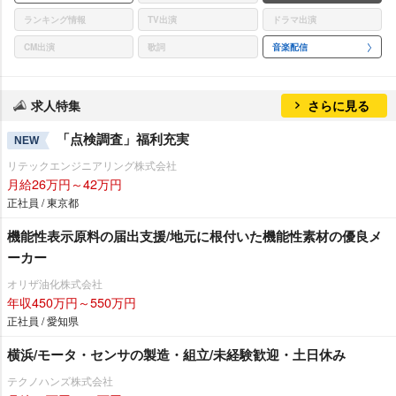
ランキング情報
TV出演
ドラマ出演
CM出演
歌詞
音楽配信
求人特集
さらに見る
「点検調査」福利充実
NEW
リテックエンジニアリング株式会社
月給26万円～42万円
正社員 / 東京都
機能性表示原料の届出支援/地元に根付いた機能性素材の優良メ
ーカー
オリザ油化株式会社
年収450万円～550万円
正社員 / 愛知県
横浜/モータ・センサの製造・組立/未経験歓迎・土日休み
テクノハンズ株式会社