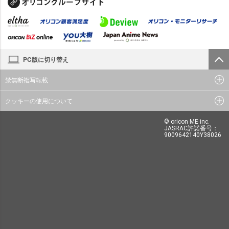
PC版に切り替え
禁無断複写転載
クッキーの使用について
© oricon ME inc.
JASRAC許諾番号：
9009642140Y38026