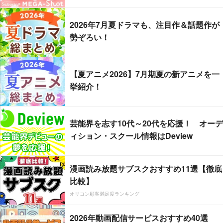
2026年7月夏ドラマも、注目作＆話題作が
勢ぞろい！
【夏アニメ2026】7月期夏の新アニメを一
挙紹介！
芸能界を志す10代～20代を応援！ オーデ
ィション・スクール情報はDeview
漫画読み放題サブスクおすすめ11選【徹底
比較】
オリコン顧客満足度ランキング
2026年動画配信サービスおすすめ40選