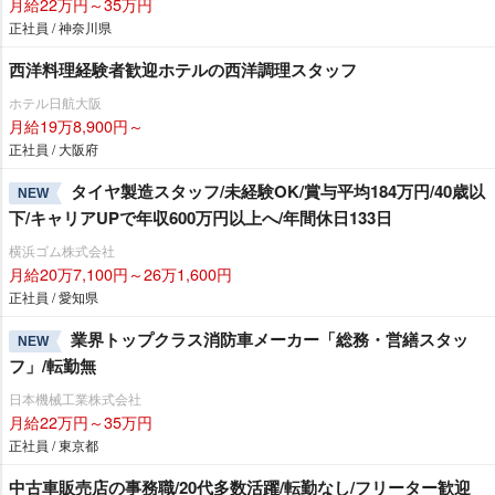
月給22万円～35万円
正社員 / 神奈川県
西洋料理経験者歓迎ホテルの西洋調理スタッフ
ホテル日航大阪
月給19万8,900円～
正社員 / 大阪府
タイヤ製造スタッフ/未経験OK/賞与平均184万円/40歳以
NEW
下/キャリアUPで年収600万円以上へ/年間休日133日
横浜ゴム株式会社
月給20万7,100円～26万1,600円
正社員 / 愛知県
業界トップクラス消防車メーカー「総務・営繕スタッ
NEW
フ」/転勤無
日本機械工業株式会社
月給22万円～35万円
正社員 / 東京都
中古車販売店の事務職/20代多数活躍/転勤なし/フリーター歓迎