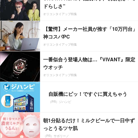
ドらしさ”
オリコンタイアップ特集
【驚愕】メーカー社員が推す「10万円台」
神コスパPC
オリコンタイアップ特集
一番似合う登場人物は…『VIVANT』限定
ウオッチ
オリコンタイアップ特集
自販機にピッ！ですぐに買えちゃう
（PR）ジハンピ
朝1分貼るだけ！ミルクピールで一日中ず
っとうるツヤ肌
（PR）サボリーノ