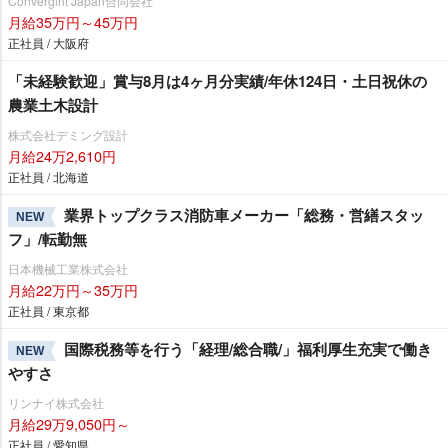
Convergint Japan合同会社
月給35万円～45万円
正社員 / 大阪府
「未経験歓迎」賞与8月は4ヶ月分実績/年休124日・土日祝休の
農業土木設計
株式会社デミング設計
月給24万2,610円
正社員 / 北海道
業界トップクラス消防車メーカー「総務・営繕スタッ
NEW
フ」/転勤無
日本機械工業株式会社
月給22万円～35万円
正社員 / 東京都
国際税務等を行う「経理/総合職/」福利厚生充実で働き
NEW
すさ
リンナイ株式会社
月給29万9,050円～
正社員 / 愛知県