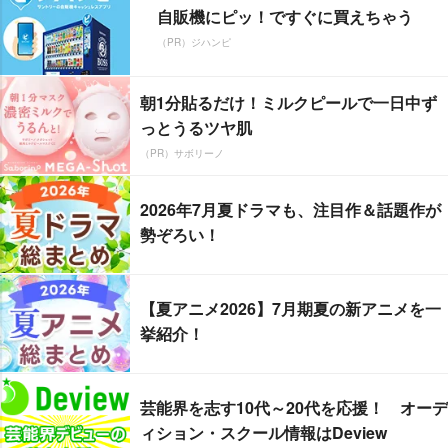
自販機にピッ！ですぐに買えちゃう
（PR）ジハンピ
朝1分貼るだけ！ミルクピールで一日中ず
っとうるツヤ肌
（PR）サボリーノ
2026年7月夏ドラマも、注目作＆話題作が
勢ぞろい！
【夏アニメ2026】7月期夏の新アニメを一
挙紹介！
芸能界を志す10代～20代を応援！ オーデ
ィション・スクール情報はDeview