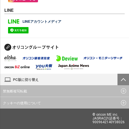
LINE
LINEアカウントメディア
PC版に切り替え
禁無断複写転載
クッキーの使用について
© oricon ME inc.
JASRAC許諾番号：
9009642140Y38026