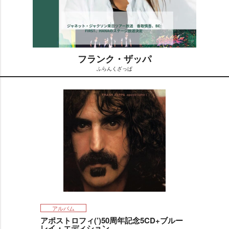
フランク・ザッパ
ふらんくざっぱ
M
u
t
e
アルバム
アポストロフィ(’)50周年記念5CD+ブルー
レイ・エディション