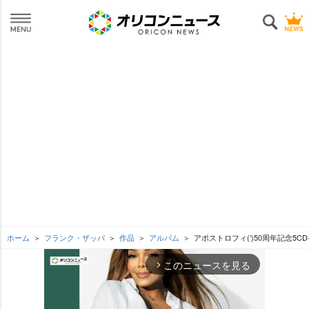
ホーム
フランク・ザッパ
作品
アルバム
アポストロフィ(’)50周年記念5
このニュースを見る
arrow_forward_ios