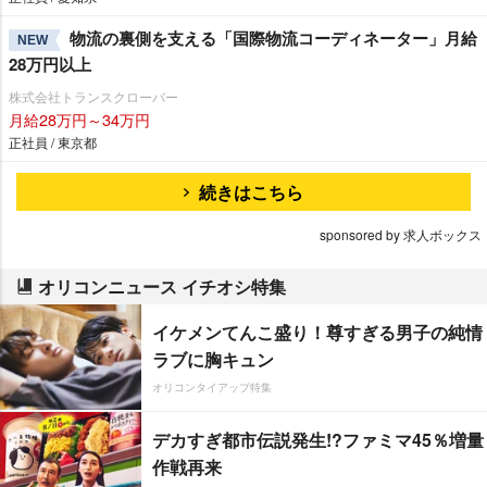
物流の裏側を支える「国際物流コーディネーター」月給
NEW
28万円以上
株式会社トランスクローバー
月給28万円～34万円
正社員 / 東京都
続きはこちら
sponsored by 求人ボックス
オリコンニュース イチオシ特集
イケメンてんこ盛り！尊すぎる男子の純情
ラブに胸キュン
オリコンタイアップ特集
デカすぎ都市伝説発生!?ファミマ45％増量
作戦再来