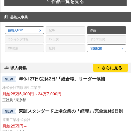
作品一覧を見る
芸能人事典
芸能人TOP
記事
作品
ランキング情報
TV出演
ドラマ出演
CM出演
歌詞
音楽配信
求人特集
さらに見る
年休127日/完休2日/「総合職」リーダー候補
NEW
株式会社西原衛生工業所
月給28万5,000円～34万7,000円
正社員 / 東京都
東証スタンダード上場企業の「経理」/完全週休2日制
NEW
原田工業株式会社
月給25万円～