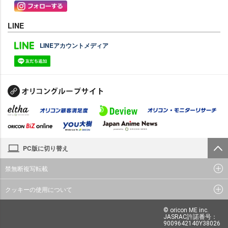
LINE
LINEアカウントメディア
PC版に切り替え
禁無断複写転載
クッキーの使用について
© oricon ME inc.
JASRAC許諾番号：
9009642140Y38026