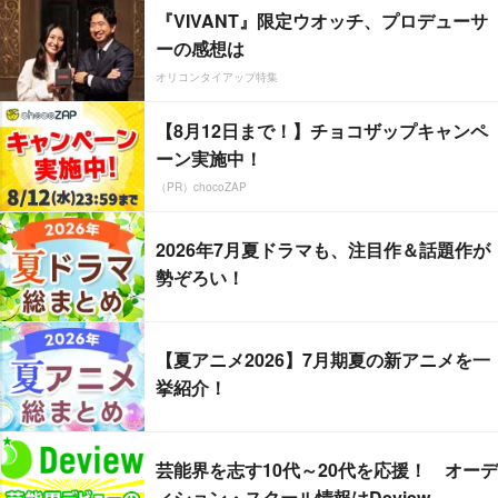
『VIVANT』限定ウオッチ、プロデューサ
ーの感想は
オリコンタイアップ特集
【8月12日まで！】チョコザップキャンペ
ーン実施中！
（PR）chocoZAP
2026年7月夏ドラマも、注目作＆話題作が
勢ぞろい！
【夏アニメ2026】7月期夏の新アニメを一
挙紹介！
芸能界を志す10代～20代を応援！ オーデ
ィション・スクール情報はDeview