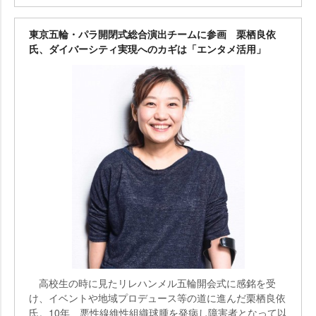
東京五輪・パラ開閉式総合演出チームに参画 栗栖良依
氏、ダイバーシティ実現へのカギは「エンタメ活用」
高校生の時に見たリレハンメル五輪開会式に感銘を受
け、イベントや地域プロデュース等の道に進んだ栗栖良依
氏。10年、悪性線維性組織球腫を発病し障害者となって以