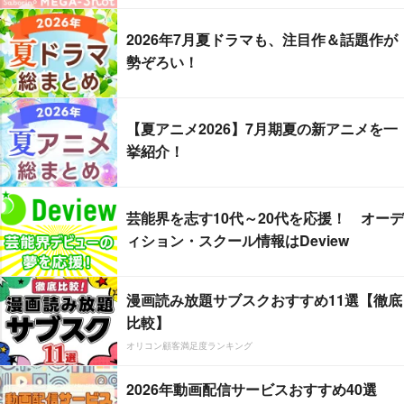
2026年7月夏ドラマも、注目作＆話題作が
勢ぞろい！
【夏アニメ2026】7月期夏の新アニメを一
挙紹介！
芸能界を志す10代～20代を応援！ オーデ
ィション・スクール情報はDeview
漫画読み放題サブスクおすすめ11選【徹底
比較】
オリコン顧客満足度ランキング
2026年動画配信サービスおすすめ40選