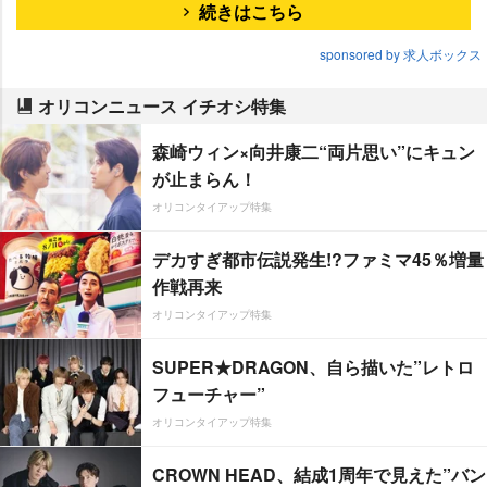
続きはこちら
sponsored by 求人ボックス
オリコンニュース イチオシ特集
森崎ウィン×向井康二“両片思い”にキュン
が止まらん！
オリコンタイアップ特集
デカすぎ都市伝説発生!?ファミマ45％増量
作戦再来
オリコンタイアップ特集
SUPER★DRAGON、自ら描いた”レトロ
フューチャー”
オリコンタイアップ特集
CROWN HEAD、結成1周年で見えた”バン