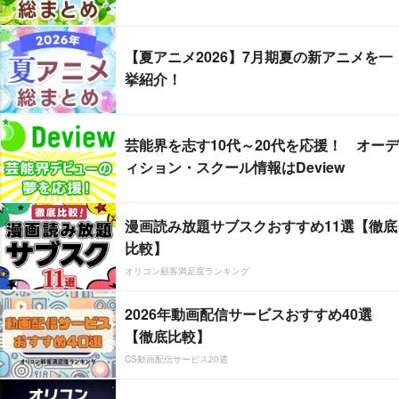
【夏アニメ2026】7月期夏の新アニメを一
挙紹介！
芸能界を志す10代～20代を応援！ オーデ
ィション・スクール情報はDeview
漫画読み放題サブスクおすすめ11選【徹底
比較】
オリコン顧客満足度ランキング
2026年動画配信サービスおすすめ40選
【徹底比較】
CS動画配信サービス20選