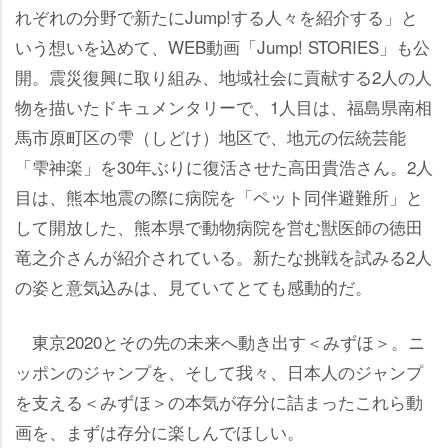
れぞれの分野で新たにJump!する人々を紹介する」と
いう想いを込めて、WEB動画「Jump! STORIES」も公
開。震災復興に取り組み、地域社会に貢献する2人の人
物を描いたドキュメンタリーで、1人目は、福島県南相
馬市原町区の雫（しどけ）地区で、地元の伝統芸能
「雫神楽」を30年ぶりに復活させた高田貴浩さん。2人
目は、熊本地震の際に病院を「ペット同伴避難所」と
して開放した、熊本県で動物病院を営む獣医師の徳田
竜之介さんが紹介されている。新たな挑戦を試みる2人
の姿と意気込みは、見ていてとても感動的だ。
東京2020とその先の未来へ動き出す＜みずほ＞。ニ
ッポンのジャンプを、そして我々、日本人のジャンプ
を支える＜みずほ＞の本気が存分に詰まったこれら動
画を、まずは存分に楽しんでほしい。