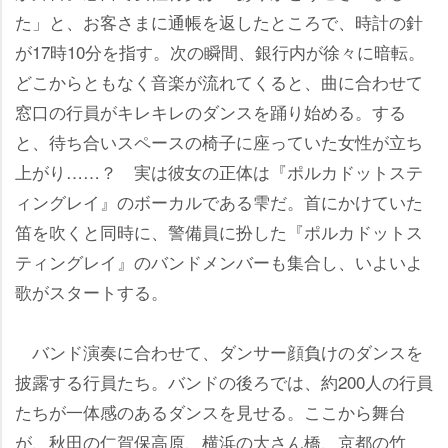
た」と、お客さまに通帳を返したところで、時計の針
が17時10分を指す。次の瞬間、銀行内が徐々に暗転。
どこからともなく音楽が流れてくると、曲に合わせて
窓口の行員がキレキレのダンスを踊り始める。する
と、待ち合いスペースの椅子に座っていた女性が立ち
上がり……？ 実は彼女の正体は『ポルカドットステ
ィングレイ』のボーカルである雫だ。首にかけていた
笛を吹くと同時に、警備員に扮した『ポルカドットス
ティングレイ』のバンドメンバーも集合し、いよいよ
歌がスタートする。
バンド演奏に合わせて、ダンサー顔負けのダンスを
披露する行員たち。バンドの後ろでは、約200人の行員
たちが一体感のあるダンスを見せる。ここから舞台
が、秋田の仁賀保高原、横浜の大さん橋、京都の竹