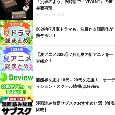
「別班のよう」腕時計で『VIVANT』の世
界観再現
オリコンタイアップ特集
2026年7月夏ドラマも、注目作＆話題作が
勢ぞろい！
【夏アニメ2026】7月期夏の新アニメを一
挙紹介！
芸能界を志す10代～20代を応援！ オーデ
ィション・スクール情報はDeview
漫画読み放題サブスクおすすめ11選【徹底
比較】