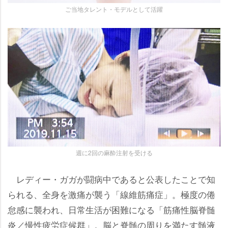
ご当地タレント・モデルとして活躍
週に2回の麻酔注射を受ける
レディー・ガガが闘病中であると公表したことで知
られる、全身を激痛が襲う「線維筋痛症」。極度の倦
怠感に襲われ、日常生活が困難になる「筋痛性脳脊髄
炎／慢性疲労症候群」。脳と脊髄の周りを満たす髄液