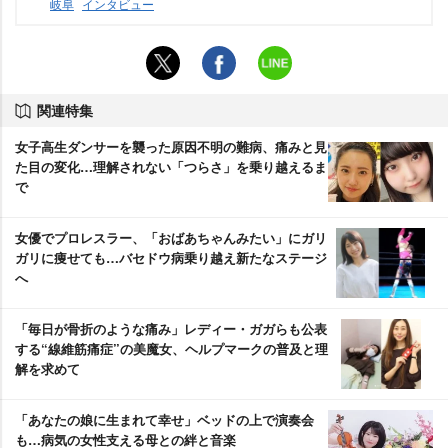
岐阜
インタビュー
関連特集
女子高生ダンサーを襲った原因不明の難病、痛みと見
た目の変化…理解されない「つらさ」を乗り越えるま
で
女優でプロレスラー、「おばあちゃんみたい」にガリ
ガリに痩せても…バセドウ病乗り越え新たなステージ
へ
「毎日が骨折のような痛み」レディー・ガガらも公表
する“線維筋痛症”の美魔女、ヘルプマークの普及と理
解を求めて
「あなたの娘に生まれて幸せ」ベッドの上で演奏会
も…病気の女性支える母との絆と音楽