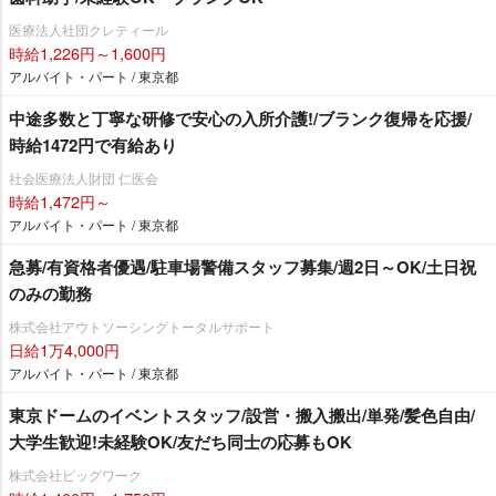
医療法人社団クレティール
時給1,226円～1,600円
アルバイト・パート / 東京都
中途多数と丁寧な研修で安心の入所介護!/ブランク復帰を応援/
時給1472円で有給あり
社会医療法人財団 仁医会
時給1,472円～
アルバイト・パート / 東京都
急募/有資格者優遇/駐車場警備スタッフ募集/週2日～OK/土日祝
のみの勤務
株式会社アウトソーシングトータルサポート
日給1万4,000円
アルバイト・パート / 東京都
東京ドームのイベントスタッフ/設営・搬入搬出/単発/髪色自由/
大学生歓迎!未経験OK/友だち同士の応募もOK
株式会社ビッグワーク