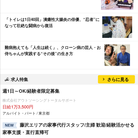
「トイレは1日40回」潰瘍性大腸炎の俳優、“忍者”に
なって壮絶な闘病から復活
難病抱えても「人生は続く」、クローン病の芸人・お
侍ちゃんが実践する“その後”の生き方
求人特集
さらに見る
週1日～OK/経験者限定募集
株式会社アウトソーシングトータルサポート
日給1万3,500円
アルバイト・パート / 東京都
藤沢エリアの家事代行スタッフ/主婦 歓迎/経験活かせる
NEW
家事支援・直行直帰可