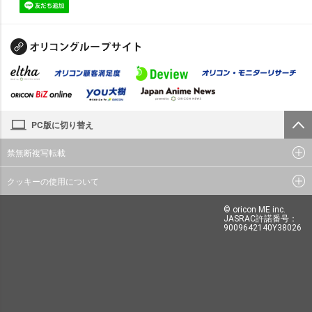
PC版に切り替え
禁無断複写転載
クッキーの使用について
© oricon ME inc.
JASRAC許諾番号：
9009642140Y38026