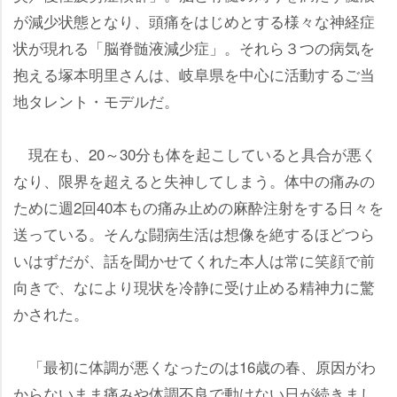
が減少状態となり、頭痛をはじめとする様々な神経症
状が現れる「脳脊髄液減少症」。それら３つの病気を
抱える塚本明里さんは、岐阜県を中心に活動するご当
地タレント・モデルだ。
現在も、20～30分も体を起こしていると具合が悪く
なり、限界を超えると失神してしまう。体中の痛みの
ために週2回40本もの痛み止めの麻酔注射をする日々を
送っている。そんな闘病生活は想像を絶するほどつら
いはずだが、話を聞かせてくれた本人は常に笑顔で前
向きで、なにより現状を冷静に受け止める精神力に驚
かされた。
「最初に体調が悪くなったのは16歳の春、原因がわ
からないまま痛みや体調不良で動けない日が続きまし