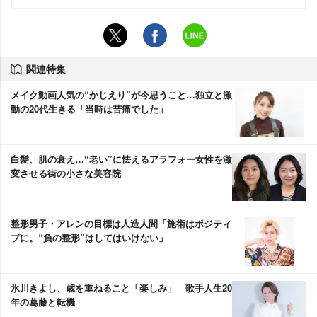
関連特集
メイク動画人気の“かじえり”が今思うこと…独立と激
動の20代生きる「当時は苦痛でした」
白髪、肌の衰え…“老い”に怯えるアラフォー女性を激
変させる街の小さな美容院
整形男子・アレンの目標は人造人間「施術はポジティ
ブに。“負の整形”はしてはいけない」
氷川きよし、歳を重ねること「楽しみ」 歌手人生20
年の葛藤と転機