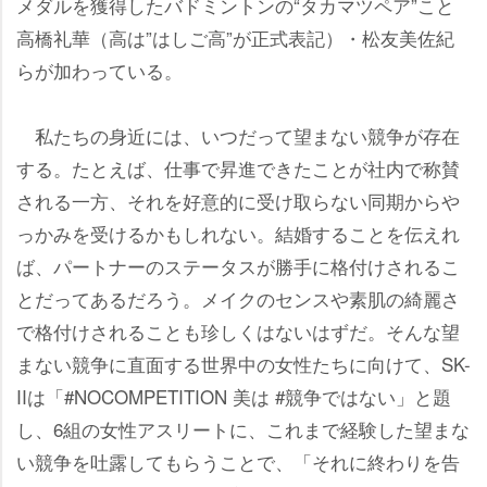
メダルを獲得したバドミントンの“タカマツペア”こと
高橋礼華（高は”はしご高”が正式表記）・松友美佐紀
らが加わっている。
私たちの身近には、いつだって望まない競争が存在
する。たとえば、仕事で昇進できたことが社内で称賛
される一方、それを好意的に受け取らない同期から
っかみを受けるかもしれない。結婚することを伝えれ
ば、パートナーのステータスが勝手に格付けされるこ
とだってあるだろう。メイクのセンスや素肌の綺麗さ
で格付けされることも珍しくはないはずだ。そんな望
まない競争に直面する世界中の女性たちに向けて、SK-
IIは「#NOCOMPETITION 美は #競争ではない」と題
し、6組の女性アスリートに、これまで経験した望まな
い競争を吐露してもらうことで、「それに終わりを告