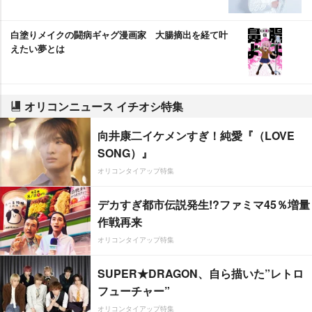
白塗りメイクの闘病ギャグ漫画家 大腸摘出を経て叶
えたい夢とは
オリコンニュース イチオシ特集
向井康二イケメンすぎ！純愛『（LOVE
SONG）』
オリコンタイアップ特集
デカすぎ都市伝説発生!?ファミマ45％増量
作戦再来
オリコンタイアップ特集
SUPER★DRAGON、自ら描いた”レトロ
フューチャー”
オリコンタイアップ特集